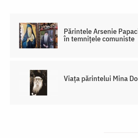
Părintele Arsenie Papaci
în temnițele comuniste
Viața părintelui Mina D