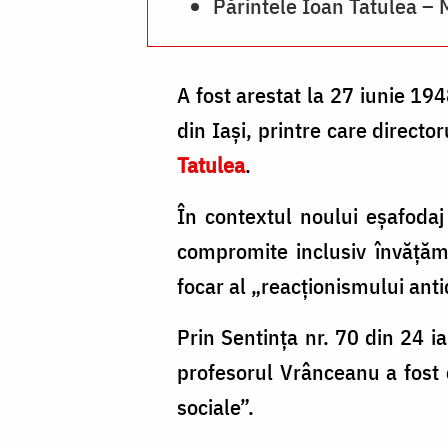
Părintele Ioan Tatulea – 
A fost arestat la 27 iunie 1948
din Iași, printre care director
Tatulea
.
În contextul noului eșafodaj 
compromite inclusiv învățăm
focar al „reacționismului ant
Prin Sentința nr. 70 din 24 i
profesorul Vrânceanu a fost 
sociale”.