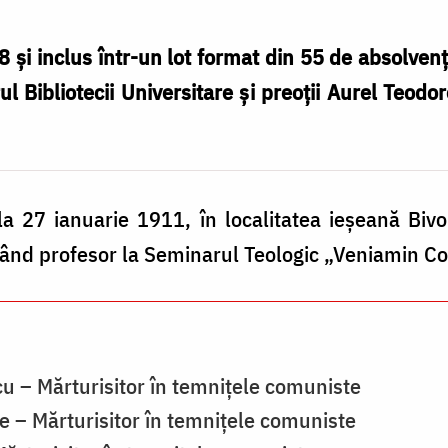
 și inclus într-un lot format din 55 de absolvenți 
rul Bibliotecii Universitare și preoții Aurel Teod
a 27 ianuarie 1911, în localitatea ieșeană Bivol
ngând profesor la Seminarul Teologic „Veniamin C
u – Mărturisitor în temnițele comuniste
e – Mărturisitor în temnițele comuniste