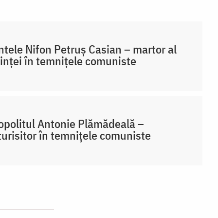
ntele Nifon Petruș Casian – martor al
inței în temnițele comuniste
opolitul Antonie Plămădeală –
urisitor în temnițele comuniste