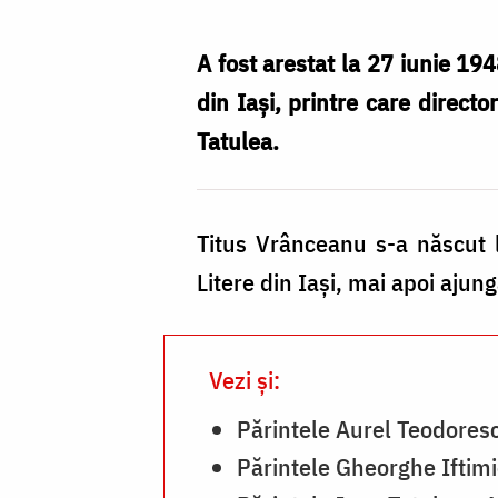
–
Mărturisitor
A fost arestat la 27 iunie 1948
în
din Iași, printre care directo
temnițele
Tatulea.
comuniste
Titus Vrânceanu s-a născut l
Litere din Iași, mai apoi aju
Vezi și:
Părintele Aurel Teodoresc
Părintele Gheorghe Iftimi