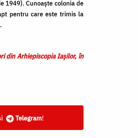
rie 1949). Cunoaște colonia de
pt pentru care este trimis la
.
ri din Arhiepiscopia Iaşilor, în
și
Telegram
!