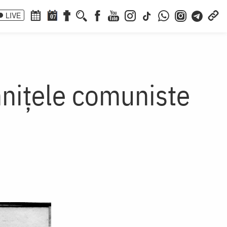
LIVE
07
mnițele comuniste