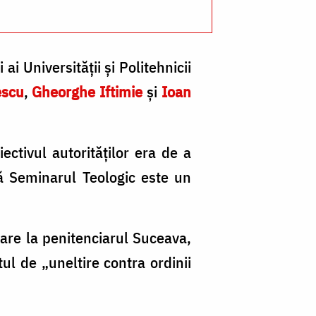
ai Universității și Politehnicii
escu
,
Gheorghe Iftimie
și
Ioan
ectivul autorităților era de a
ă Seminarul Teologic este un
sare la penitenciarul Suceava,
l de „uneltire contra ordinii