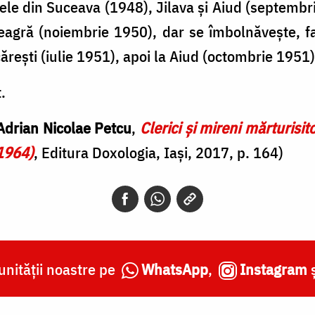
rele din Suceava (1948), Jilava și Aiud (septemb
agră (noiembrie 1950), dar se îmbolnăvește, fa
ărești (iulie 1951), apoi la Aiud (octombrie 1951)
.
 Adrian Nicolae Petcu
,
Clerici şi mireni mărturisito
1964)
, Editura Doxologia, Iași, 2017, p. 164)
nității noastre pe
WhatsApp
,
Instagram