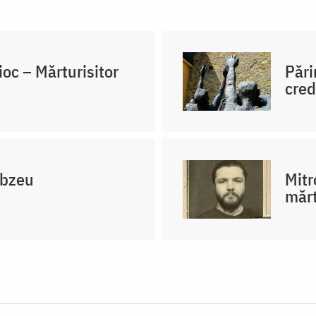
oc – Mărturisitor
Pări
cred
obzeu
Mitr
mărt