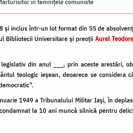
Mărturisitor în temnițele comuniste
 și inclus într-un lot format din 55 de absolvenți 
ul Bibliotecii Universitare și preoții
Aurel Teodor
legislativ din anul ___, prin aceste arestări, obi
ântul teologic ieșean, deoarece se considera c
idemocratic”.
anuarie 1949 a Tribunalului Militar Iași, în depla
condamnat la 10 ani muncă silnică pentru delictu