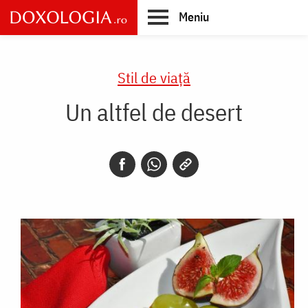
Skip
Meniu
to
main
Main
content
navigation
Stil de viaţă
Un altfel de desert