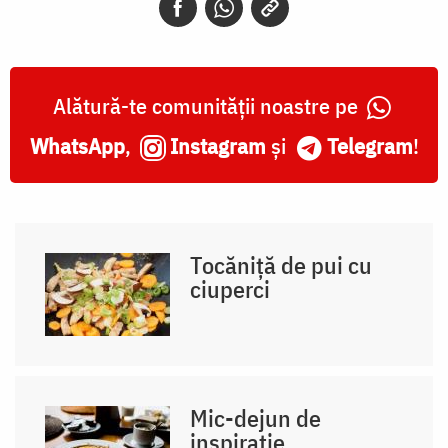
Alătură-te comunității noastre pe
WhatsApp
,
Instagram
și
Telegram
!
Tocăniță de pui cu
ciuperci
Mic-dejun de
inspirație