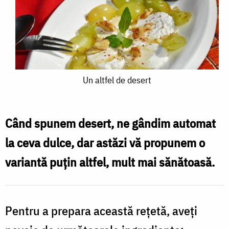
Un
Un altfel de desert
altfel
de
Când spunem desert, ne gândim automat
desert
la ceva dulce, dar astăzi vă propunem o
variantă puțin altfel, mult mai sănătoasă.
Pentru a prepara această rețetă, aveți