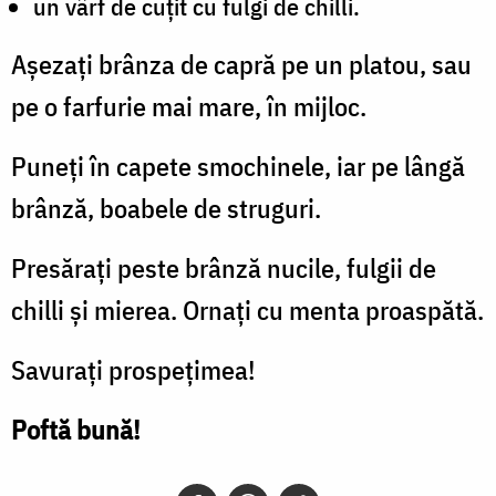
un vârf de cuțit cu fulgi de chilli.
Așezați brânza de capră pe un platou, sau
pe o farfurie mai mare, în mijloc.
Puneți în capete smochinele, iar pe lângă
brânză, boabele de struguri.
Presărați peste brânză nucile, fulgii de
chilli și mierea. Ornați cu menta proaspătă.
Savurați prospețimea!
Poftă bună!