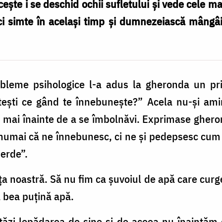
ște i se deschid ochii sufletului și vede cele mai
ci simte în același timp și dumnezeiască mângâ
bleme psihologice l-a adus la gheronda un priet
ntești ce gând te înnebunește?” Acela nu-și ami
 mai înainte de a se îmbolnăvi. Exprimase gher
numai că ne înnebunesc, ci ne și pedepsesc cum s
ierde”.
ța noastră. Să nu fim ca șuvoiul de apă care curge
 bea puțină apă.
tăzi lepădarea de sine și de aceea nu înaintăm