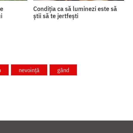
se
Condiția ca să luminezi este să
i
știi să te jertfești
h
nevoință
gând