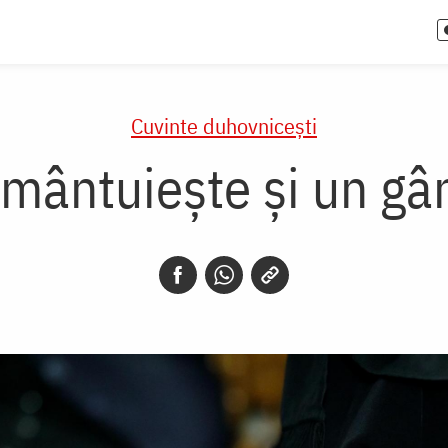
Cuvinte duhovnicești
mântuiește și un gâ