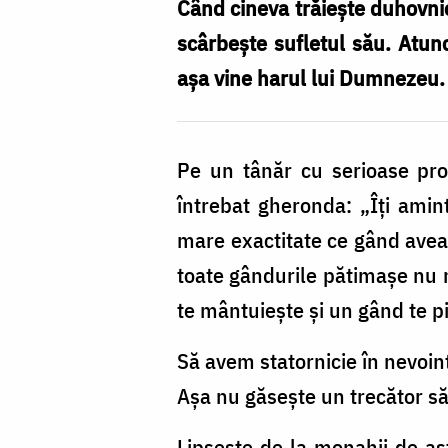
Când cineva trăiește duhovnice
scârbește sufletul său. Atun
așa vine harul lui Dumnezeu.
Pe un tânăr cu serioase pro
întrebat gheronda: „Îți ami
mare exactitate ce gând avea
toate gândurile pătimașe nu 
te mântuiește și un gând te p
Să avem statornicie în nevoin
Așa nu găsește un trecător să
Lipsește de la monahii de as