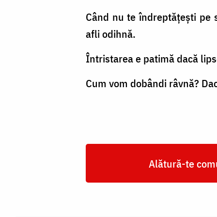
Când nu te îndreptățești pe s
afli odihnă.
Întristarea e patimă dacă lips
Cum vom dobândi râvnă? Dacă
Alătură-te comu