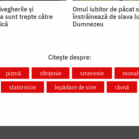
ivegherile și
Omul iubitor de păcat 
a sunt trepte către
înstrăinează de slava lu
ică
Dumnezeu
Citește despre:
pizmă
sfințenie
smerenie
mona
statornicie
lepădare de sine
râvnă