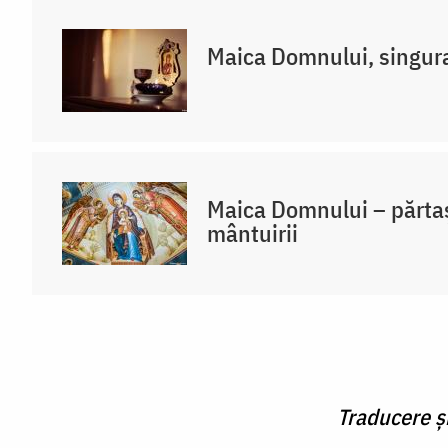
Maica Domnului, singur
Maica Domnului – părtaș
mântuirii
Traducere ș