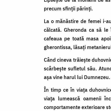
precum sfinții părinți.
La o mănăstire de femei i-a
călcată. Gheronda ca să le 
cafeaua pe toată masa apoi
gherontissa, lăsați metanierul
Când cineva trăiește duhovnice
scârbește sufletul său. Atun
așa vine harul lui Dumnezeu.
În timp ce în viața duhovnic
viața lumească oamenii în
comportamente exterioare ster