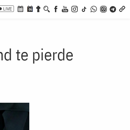
LIVE
06
nd te pierde