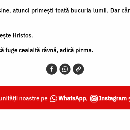
ine, atunci primești toată bucuria lumii. Dar cân
ește Hristos.
 fuge cealaltă râvnă, adică pizma.
nității noastre pe
WhatsApp
,
Instagram