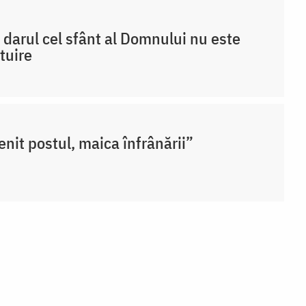
 darul cel sfânt al Domnului nu este
tuire
enit postul, maica înfrânării”