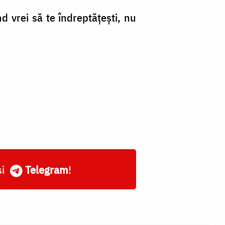
d vrei să te îndreptățești, nu
și
Telegram
!