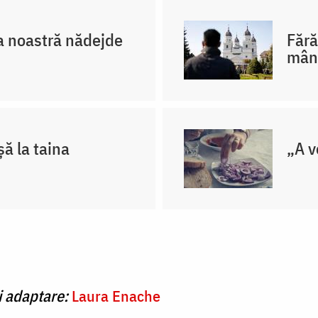
a noastră nădejde
Fără
mân
ă la taina
„A v
i adaptare:
Laura Enache