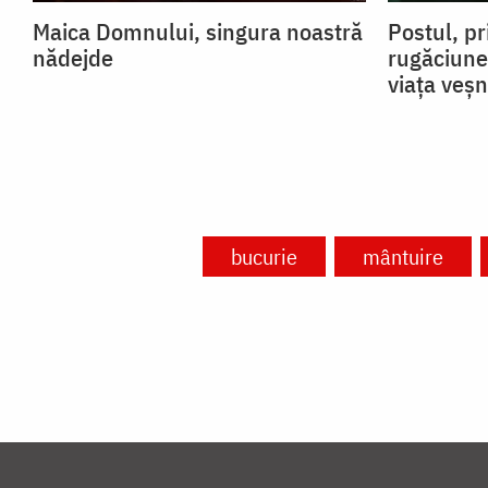
Maica Domnului, singura noastră
Postul, pr
nădejde
rugăciune
viața veșn
bucurie
mântuire