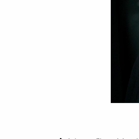
Foto:
Oana
Nechifor