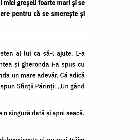
 mici greșeli foarte mari și se
iere pentru că se smerește și
en al lui ca să-l ajute. L-a
ntea și gheronda i-a spus cu
onda un mare adevăr. Că adică
pun Sfinții Părinți: „Un gând
 o singură dată și apoi seacă.
 duhovnicește și nu mai trăim