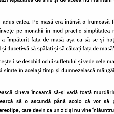
u adus cafea. Pe masă era întinsă o frumoasă f
învețe pe monahii în mod practic simplitatea 
 a împăturit fața de masă așa ca să se și boț
 și duceți-vă să spălați și să călcați fața de masă
ște i se deschid ochii sufletului și vede cele mai
ci simte în același timp și dumnezeiască mângâ
ească cineva încearcă să-și vadă toată murdăria
cearcă să o ascundă până acolo că vor să 
eotipe, care devin ca un zid și nu vine înlăunt