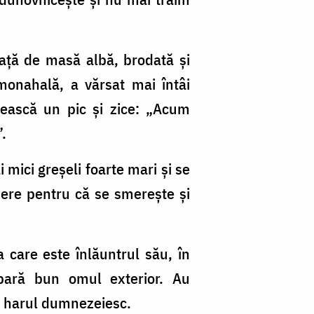
ață de masă albă, brodată și
monahală, a vărsat mai întâi
ească un pic și zice: „Acum
”.
 mici greșeli foarte mari și se
iere pentru că se smerește și
 care este înlăuntrul său, în
pară bun omul exterior. Au
ru harul dumnezeiesc.