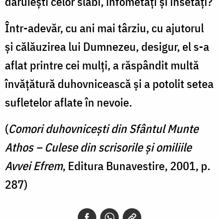
dăruiești celor slabi, înfometați și însetați?
Într-adevăr, cu ani mai târziu, cu ajutorul
și călăuzirea lui Dumnezeu, desigur, el s-a
aflat printre cei mulți, a răspândit multă
învățătură duhovnicească și a potolit setea
sufletelor aflate în nevoie.
(
Comori duhovnicești din Sfântul Munte
Athos – Culese din scrisorile și omiliile
Avvei Efrem
, Editura Bunavestire, 2001, p.
287)