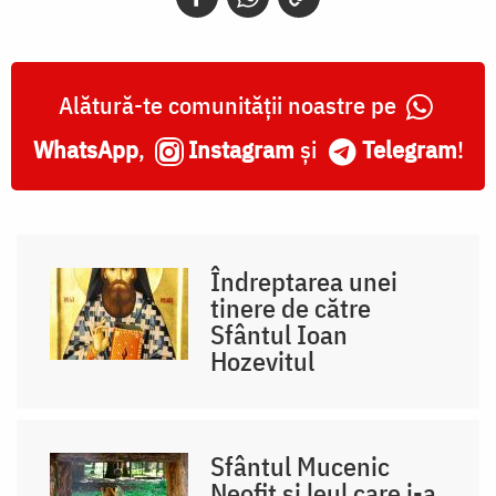
Alătură-te comunității noastre pe
WhatsApp
,
Instagram
și
Telegram
!
Îndreptarea unei
tinere de către
Sfântul Ioan
Hozevitul
Sfântul Mucenic
Neofit și leul care i-a