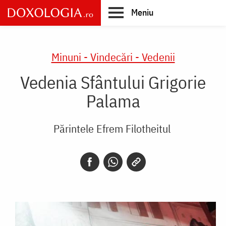
Skip
Meniu
to
main
Main
content
navigation
Minuni - Vindecări - Vedenii
Vedenia Sfântului Grigorie
Palama
Părintele Efrem Filotheitul