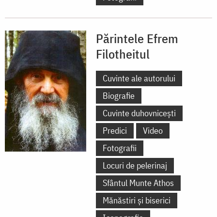
Părintele Efrem
Filotheitul
Cuvinte ale autorului
Biografie
Cuvinte duhovnicești
Predici
Video
Fotografii
Locuri de pelerinaj
Sfântul Munte Athos
Mănăstiri și biserici