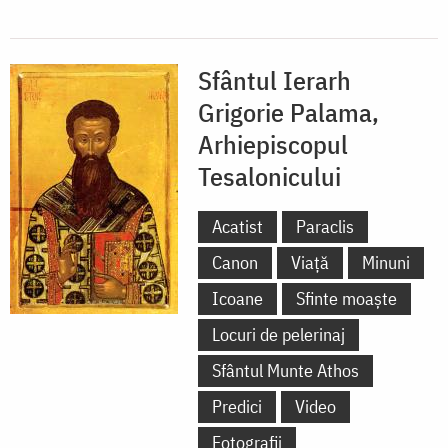
Sfântul Ierarh
Grigorie Palama,
Arhiepiscopul
Tesalonicului
Acatist
Paraclis
Canon
Viață
Minuni
Icoane
Sfinte moaște
Locuri de pelerinaj
Sfântul Munte Athos
Predici
Video
Fotografii