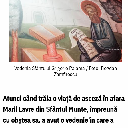
Vedenia
Vedenia Sfântului Grigorie Palama / Foto: Bogdan
Zamfirescu
Sfântului
Grigorie
Palama
Atunci când trăia o viață de asceză în afara
/
Marii Lavre din Sfântul Munte, împreună
Foto:
cu obștea sa, a avut o vedenie în care a
Bogdan