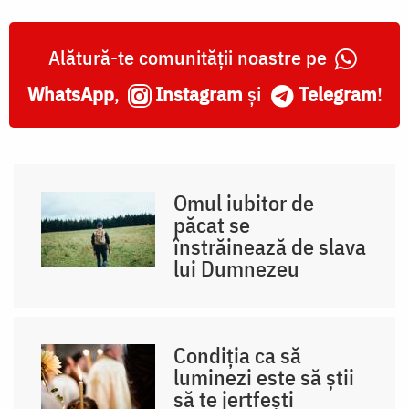
Alătură-te comunității noastre pe
WhatsApp
,
Instagram
și
Telegram
!
Omul iubitor de
păcat se
înstrăinează de slava
lui Dumnezeu
Condiția ca să
luminezi este să știi
să te jertfești