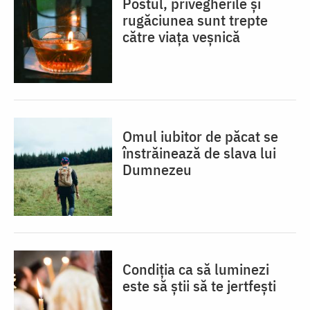
Postul, privegherile și
rugăciunea sunt trepte
către viața veșnică
Omul iubitor de păcat se
înstrăinează de slava lui
Dumnezeu
Condiția ca să luminezi
este să știi să te jertfești