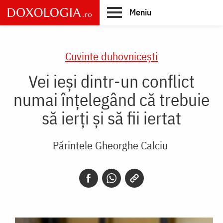
Skip
Meniu
to
main
Main
content
navigation
Cuvinte duhovnicești
Vei ieși dintr-un conflict
numai înțelegând că trebuie
să ierți și să fii iertat
Părintele Gheorghe Calciu