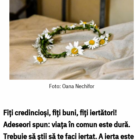
Foto:
Foto: Oana Nechifor
Oana
Nechifor
Fiți credincioși, fiți buni, fiți iertători!
Adeseori spun: viața în comun este dură.
Trebuie să știi să te faci iertat. A ierta este