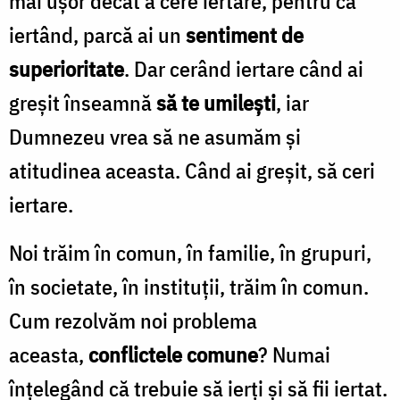
mai ușor decât a cere iertare, pentru că
iertând, parcă ai un
sentiment de
superioritate
. Dar cerând iertare când ai
greșit înseamnă
să te umilești
, iar
Dumnezeu vrea să ne asumăm și
atitudinea aceasta. Când ai greșit, să ceri
iertare.
Noi trăim în comun, în familie, în grupuri,
în societate, în instituții, trăim în comun.
Cum rezolvăm noi problema
aceasta,
conflictele comune
? Numai
înțelegând că trebuie să ierți și să fii iertat.