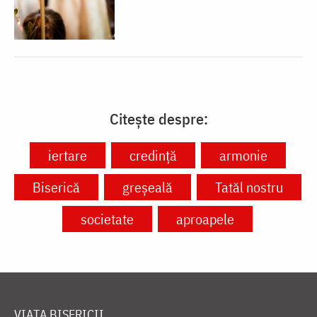
Citește despre:
iertare
credință
armonie
Biserică
greșeală
Tatăl nostru
societate
aproapele
VIAȚA BISERICII