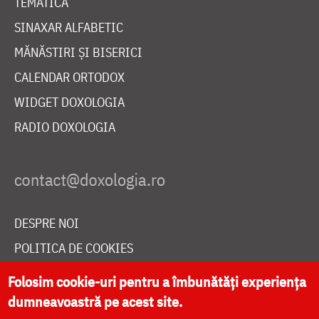
TEMATICĂ
SINAXAR ALFABETIC
MĂNĂSTIRI ȘI BISERICI
CALENDAR ORTODOX
WIDGET DOXOLOGIA
RADIO DOXOLOGIA
DESPRE NOI
POLITICA DE COOKIES
DONEAZĂ ONLINE PENTRU CATEDRALA NAȚIONALĂ
Folosim cookie-uri pentru a îmbunătăți experiența
dumneavoastră pe acest site.