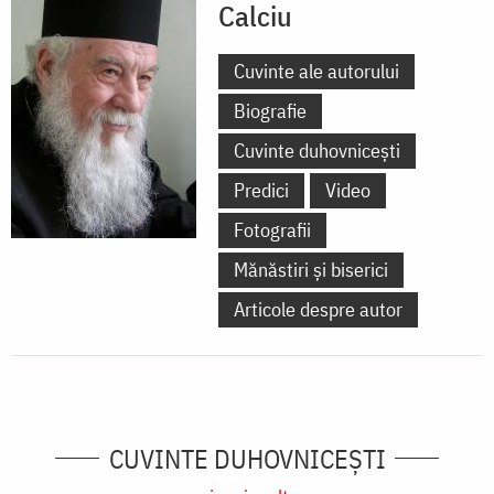
Calciu
Cuvinte ale autorului
Biografie
Cuvinte duhovnicești
Predici
Video
Fotografii
Mănăstiri și biserici
Articole despre autor
CUVINTE DUHOVNICEȘTI