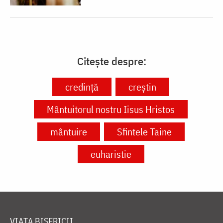
Citește despre:
credință
creștin
Mântuitorul nostru Iisus Hristos
mântuire
Sfintele Taine
euharistie
VIAȚA BISERICII