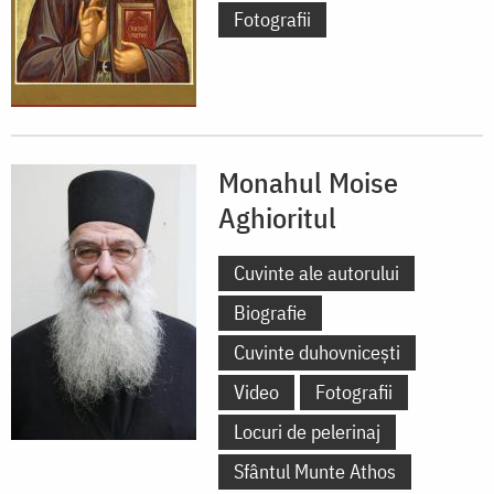
Fotografii
Monahul Moise
Aghioritul
Cuvinte ale autorului
Biografie
Cuvinte duhovnicești
Video
Fotografii
Locuri de pelerinaj
Sfântul Munte Athos