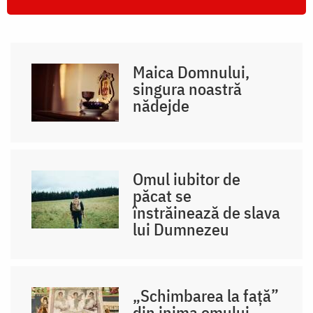
Maica Domnului,
singura noastră
nădejde
Omul iubitor de
păcat se
înstrăinează de slava
lui Dumnezeu
„Schimbarea la față”
din inima omului