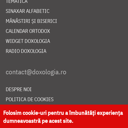
TEMATICĂ
SINAXAR ALFABETIC
MĂNĂSTIRI ȘI BISERICI
CALENDAR ORTODOX
WIDGET DOXOLOGIA
RADIO DOXOLOGIA
DESPRE NOI
POLITICA DE COOKIES
DONEAZĂ ONLINE PENTRU CATEDRALA NAȚIONALĂ
Folosim cookie-uri pentru a îmbunătăți experiența
dumneavoastră pe acest site.