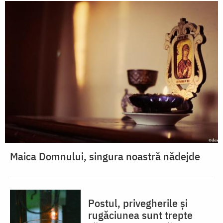
Maica Domnului, singura noastră nădejde
Postul, privegherile și
rugăciunea sunt trepte