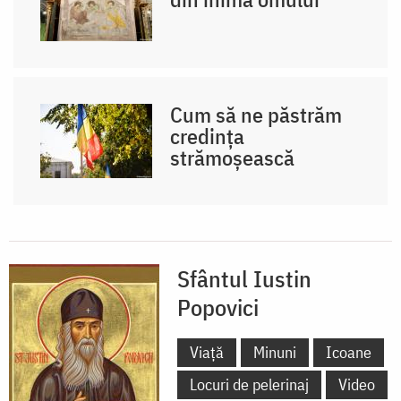
Cum să ne păstrăm
credința
strămoșească
Sfântul Iustin
Popovici
Viață
Minuni
Icoane
Locuri de pelerinaj
Video