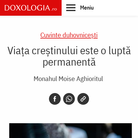
Skip
Meniu
to
main
Main
content
navigation
Cuvinte duhovnicești
Viața creștinului este o luptă
permanentă
Monahul Moise Aghioritul