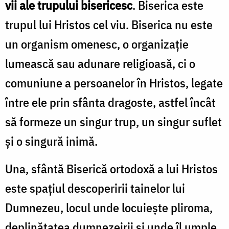
vii ale trupului bisericesc
. Biserica este
trupul lui Hristos cel viu. Biserica nu este
un organism omenesc, o organizație
lumească sau adunare religioasă, ci o
comuniune a persoanelor în Hristos, legate
între ele prin sfânta dragoste, astfel încât
să formeze un singur trup, un singur suflet
și o singură inimă.
Una, sfântă Biserică ortodoxă a lui Hristos
este spațiul descoperirii tainelor lui
Dumnezeu, locul unde locuiește pliroma,
deplinătatea dumnezeirii și unde îl umple