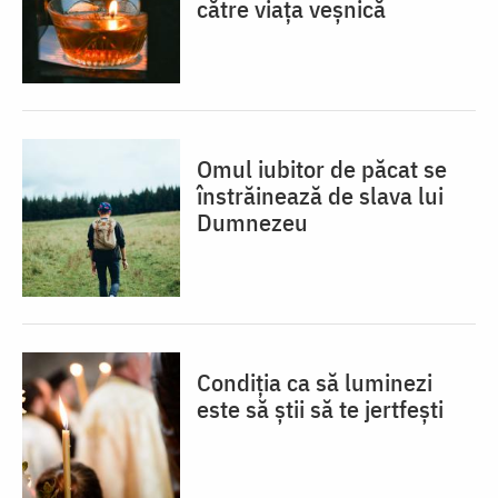
către viața veșnică
Omul iubitor de păcat se
înstrăinează de slava lui
Dumnezeu
Condiția ca să luminezi
este să știi să te jertfești