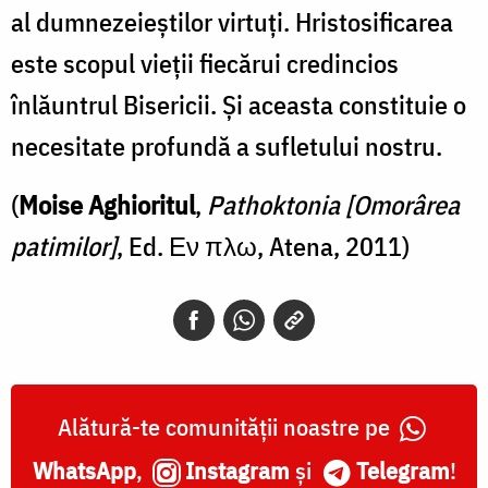
al dumnezeieștilor virtuți. Hristosificarea
este scopul vieții fiecărui credincios
înlăuntrul Bisericii. Și aceasta constituie o
necesitate profundă a sufletului nostru.
(
Moise Aghioritul
,
Pathoktonia [Omorârea
patimilor]
, Ed. Εν πλω, Atena, 2011)
Alătură-te comunității noastre pe
WhatsApp
,
Instagram
și
Telegram
!