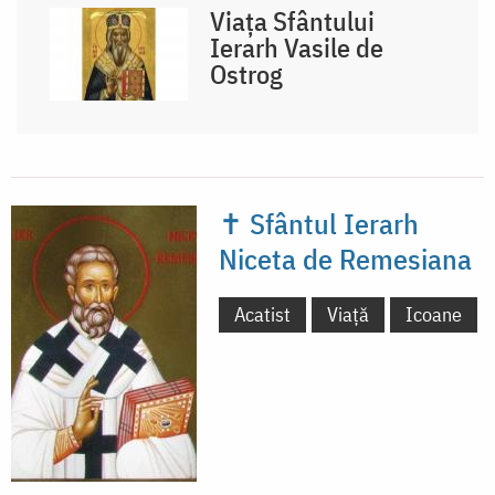
Viața Sfântului
Ierarh Vasile de
Ostrog
✝ Sfântul Ierarh
Niceta de Remesiana
Acatist
Viață
Icoane