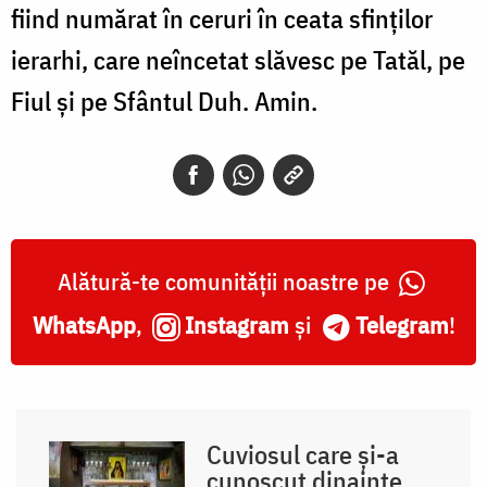
fiind numărat în ceruri în ceata sfinților
ierarhi, care neîncetat slăvesc pe Tatăl, pe
Fiul și pe Sfântul Duh. Amin.
Alătură-te comunității noastre pe
WhatsApp
,
Instagram
și
Telegram
!
Cuviosul care și-a
cunoscut dinainte