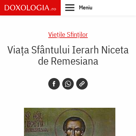
Skip
Meniu
to
main
Main
content
navigation
Vieţile Sfinţilor
Viața Sfântului Ierarh Niceta
de Remesiana