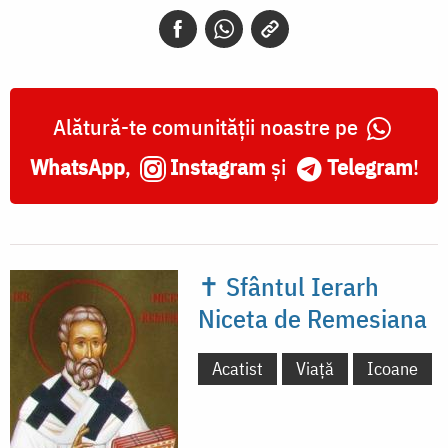
Alătură-te comunității noastre pe
WhatsApp
,
Instagram
și
Telegram
!
✝ Sfântul Ierarh
Niceta de Remesiana
Acatist
Viață
Icoane