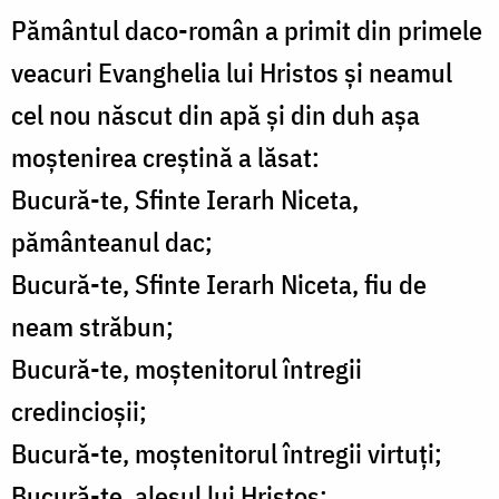
Pământul daco-român a primit din primele
veacuri Evanghelia lui Hristos şi neamul
cel nou născut din apă şi din duh aşa
moştenirea creştină a lăsat:
Bucură-te, Sfinte Ierarh Niceta,
pământeanul dac;
Bucură-te, Sfinte Ierarh Niceta, fiu de
neam străbun;
Bucură-te, moştenitorul întregii
credincioşii;
Bucură-te, moştenitorul întregii virtuţi;
Bucură-te, alesul lui Hristos;