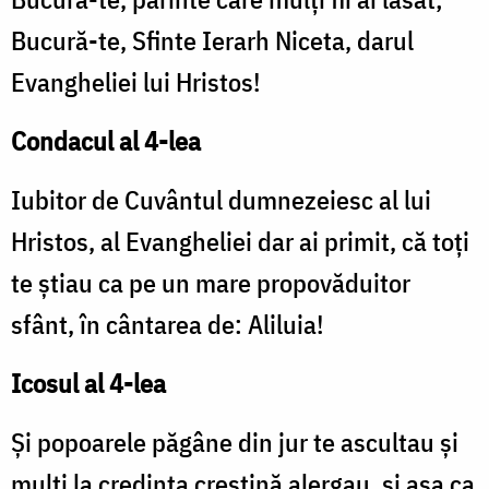
Bucură-te, Sfinte Ierarh Niceta, darul
Evangheliei lui Hristos!
Condacul al 4-lea
Iubitor de Cuvântul dumnezeiesc al lui
Hristos, al Evangheliei dar ai primit, că toţi
te ştiau ca pe un mare propovăduitor
sfânt, în cântarea de: Aliluia!
Icosul al 4-lea
Şi popoarele păgâne din jur te ascultau şi
mulţi la credinţa creştină alergau, şi aşa ca