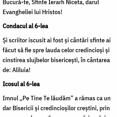
Bucură-te, Sfinte Ierarh Niceta, darul
Evangheliei lui Hristos!
Condacul al 6-lea
Şi scriitor iscusit ai fost şi cântări sfinte ai
făcut să fie spre lauda celor credincioşi şi
cinstirea slujbelor bisericeşti, în cântarea
de: Aliluia!
Icosul al 6-lea
Imnul „Pe Tine Te lăudăm” a rămas ca un
dar Bisericii şi credincioşilor creştini, prin