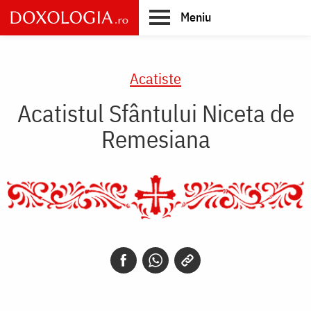
Skip
Meniu
to
main
Main
content
navigation
Acatiste
Acatistul Sfântului Niceta de
Remesiana