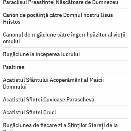
Paraclisul Preasfintei Născătoare de Dumnezeu
Canon de pocăință către Domnul nostru Iisus
Hristos
Canonul de rugăciune către îngerul păzitor al vieții
omului
Rugăciune la începerea lucrului
Psaltirea
Acatistul Sfântului Acoperământ al Maicii
Domnului
Acatistul Sfintei Cuvioase Parascheva
Acatistul Sfintei Cruci
Rugăciunea de fiecare zi a Sfinților Stareți de la