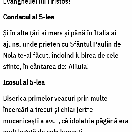
Evangheliei lui Hristos!
Condacul al 5-lea
Şi în alte ţări ai mers şi până în Italia ai
ajuns, unde prieten cu Sfântul Paulin de
Nola te-ai făcut, îndoind iubirea de cele
sfinte, în cântarea de: Aliluia!
Icosul al 5-lea
Biserica primelor veacuri prin multe
încercări a trecut şi chiar jertfe
muceniceşti a avut, că idolatria păgână era
mult legată de cele lumeşti: