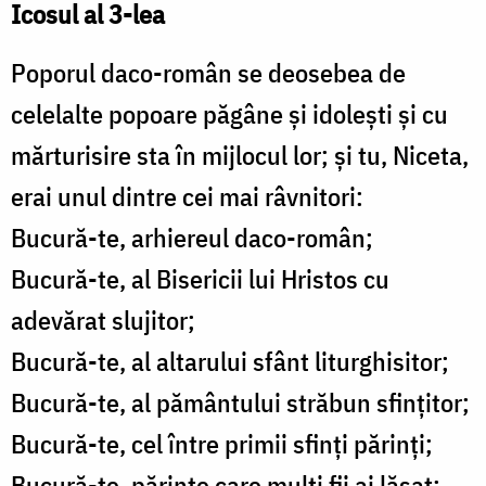
Icosul al 3-lea
Poporul daco-român se deosebea de
celelalte popoare păgâne şi idoleşti şi cu
mărturisire sta în mijlocul lor; şi tu, Niceta,
erai unul dintre cei mai râvnitori:
Bucură-te, arhiereul daco-român;
Bucură-te, al Bisericii lui Hristos cu
adevărat slujitor;
Bucură-te, al altarului sfânt liturghisitor;
Bucură-te, al pământului străbun sfinţitor;
Bucură-te, cel între primii sfinţi părinţi;
Bucură-te, părinte care mulţi fii ai lăsat;