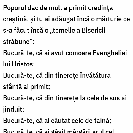
Poporul dac de mult a primit credinţa
creştină, şi tu ai adăugat încă o mărturie ce
s-a făcut încă o „temelie a Bisericii
străbune”:
Bucură-te, că ai avut comoara Evangheliei
lui Hristos;
Bucură-te, că din tinereţe învăţătura
sfântă ai primit;
Bucură-te, că din tinereţe la cele de sus ai
jinduit;
Bucură-te, că ai căutat cele de taină;
Bucură-te, că ai găsit mărgăritarul cel