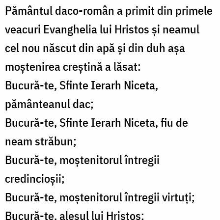
Pământul daco-român a primit din primele
veacuri Evanghelia lui Hristos şi neamul
cel nou născut din apă şi din duh aşa
moştenirea creştină a lăsat:
Bucură-te, Sfinte Ierarh Niceta,
pământeanul dac;
Bucură-te, Sfinte Ierarh Niceta, fiu de
neam străbun;
Bucură-te, moştenitorul întregii
credincioşii;
Bucură-te, moştenitorul întregii virtuţi;
Bucură-te, alesul lui Hristos;