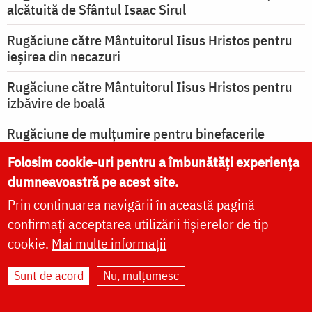
alcătuită de Sfântul Isaac Sirul
Rugăciune către Mântuitorul Iisus Hristos pentru
ieşirea din necazuri
Rugăciune către Mântuitorul Iisus Hristos pentru
izbăvire de boală
Rugăciune de mulțumire pentru binefacerile
primite de la Dumnezeu
Folosim cookie-uri pentru a îmbunătăți experiența
dumneavoastră pe acest site.
vezi mai multe rugăciuni
Prin continuarea navigării în această pagină
confirmați acceptarea utilizării fișierelor de tip
cookie.
Mai multe informații
RUGĂCIUNI LA MAICA
Sunt de acord
Nu, mulțumesc
DOMNULUI