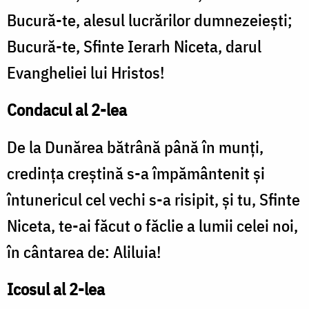
Bucură-te, alesul lucrărilor dumnezeieşti;
Bucură-te, Sfinte Ierarh Niceta, darul
Evangheliei lui Hristos!
Condacul al 2-lea
De la Dunărea bătrână până în munţi,
credinţa creştină s-a împământenit şi
întunericul cel vechi s-a risipit, şi tu, Sfinte
Niceta, te-ai făcut o făclie a lumii celei noi,
în cântarea de: Aliluia!
Icosul al 2-lea