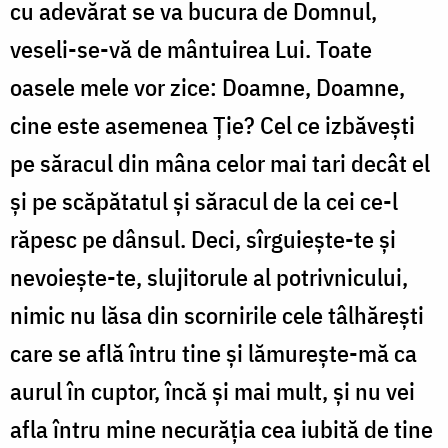
cu adevărat se va bucura de Domnul,
veseli-se-vă de mântuirea Lui. Toate
oasele mele vor zice: Doamne, Doamne,
cine este asemenea Ţie? Cel ce izbăveşti
pe săracul din mâna celor mai tari decât el
şi pe scăpătatul şi săracul de la cei ce-l
răpesc pe dânsul. Deci, sîrguieşte-te şi
nevoieşte-te, slujitorule al potrivnicului,
nimic nu lăsa din scornirile cele tâlhăreşti
care se află întru tine şi lămureşte-mă ca
aurul în cuptor, încă şi mai mult, şi nu vei
afla întru mine necurăţia cea iubită de tine