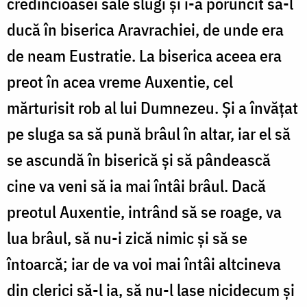
credincioasei sale slugi şi i-a poruncit să-l
ducă în biserica Aravrachiei, de unde era
de neam Eustratie. La biserica aceea era
preot în acea vreme Auxentie, cel
mărturisit rob al lui Dumnezeu. Şi a învăţat
pe sluga sa să pună brâul în altar, iar el să
se ascundă în biserică şi să pândească
cine va veni să ia mai întâi brâul. Dacă
preotul Auxentie, intrând să se roage, va
lua brâul, să nu-i zică nimic şi să se
întoarcă; iar de va voi mai întâi altcineva
din clerici să-l ia, să nu-l lase nicidecum şi