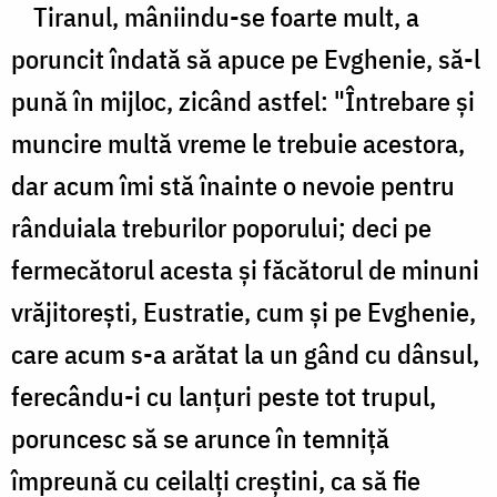
Tiranul, mâniindu-se foarte mult, a
poruncit îndată să apuce pe Evghenie, să-l
pună în mijloc, zicând astfel: "Întrebare şi
muncire multă vreme le trebuie acestora,
dar acum îmi stă înainte o nevoie pentru
rânduiala treburilor poporului; deci pe
fermecătorul acesta şi făcătorul de minuni
vrăjitoreşti, Eustratie, cum şi pe Evghenie,
care acum s-a arătat la un gând cu dânsul,
ferecându-i cu lanţuri peste tot trupul,
poruncesc să se arunce în temniţă
împreună cu ceilalţi creştini, ca să fie