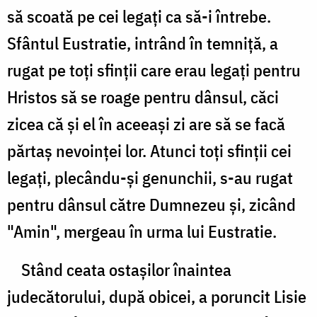
să scoată pe cei legaţi ca să-i întrebe.
Sfântul Eustratie, intrând în temniţă, a
rugat pe toţi sfinţii care erau legaţi pentru
Hristos să se roage pentru dânsul, căci
zicea că şi el în aceeaşi zi are să se facă
părtaş nevoinţei lor. Atunci toţi sfinţii cei
legaţi, plecându-şi genunchii, s-au rugat
pentru dânsul către Dumnezeu şi, zicând
"Amin", mergeau în urma lui Eustratie.
Stând ceata ostaşilor înaintea
judecătorului, după obicei, a poruncit Lisie