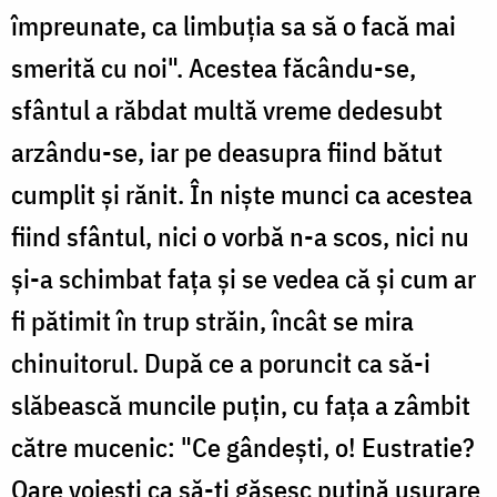
împreunate, ca limbuţia sa să o facă mai
smerită cu noi". Acestea făcându-se,
sfântul a răbdat multă vreme dedesubt
arzându-se, iar pe deasupra fiind bătut
cumplit şi rănit. În nişte munci ca acestea
fiind sfântul, nici o vorbă n-a scos, nici nu
şi-a schimbat faţa şi se vedea că şi cum ar
fi pătimit în trup străin, încât se mira
chinuitorul. După ce a poruncit ca să-i
slăbească muncile puţin, cu faţa a zâmbit
către mucenic: "Ce gândeşti, o! Eustratie?
Oare voieşti ca să-ţi găsesc puţină uşurare