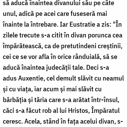
să aducă înaintea divanului său pe câte
unul, adică pe acei care fuseseră mai
înainte la întrebare. Iar Eustratie a zis: "În
zilele trecute s-a citit în divan porunca cea
împărătească, ca de pretutindeni creştinii,
cei ce se vor afla în orice rânduială, să se
aducă înaintea judecăţii tale. Deci s-a
adus Auxentie, cel demult slăvit cu neamul
şi cu viaţa, iar acum şi mai slăvit cu
bărbăţia şi tăria care s-a arătat într-însul,
căci s-a făcut rob al lui Hristos, Împăratul
ceresc. Acela, stând în faţa acelui divan, s-