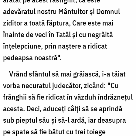
adevăratul nostru Mântuitor şi Domnul
ziditor a toată făptura, Care este mai
înainte de veci în Tatăl şi cu negrăită
înţelepciune, prin naştere a ridicat
pedeapsa noastră".
Vrând sfântul să mai grăiască, i-a tăiat
vorba necuratul judecător, zicând: "Cu
frânghii să fie ridicat în văzduh îndrăzneţul
acesta. Deci, aduceţi câlţi să se aprindă
sub pieptul său şi să-l ardă, iar deasupra
pe spate să fie bătut cu trei toiege