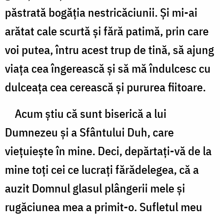
păstrată bogăţia nestricăciunii. Şi mi-ai
arătat cale scurtă şi fără patimă, prin care
voi putea, întru acest trup de tină, să ajung
viaţa cea îngerească şi să mă îndulcesc cu
dulceaţa cea cerească şi pururea fiitoare.
Acum ştiu că sunt biserică a lui
Dumnezeu şi a Sfântului Duh, care
vieţuieşte în mine. Deci, depărtaţi-vă de la
mine toţi cei ce lucraţi fărădelegea, că a
auzit Domnul glasul plângerii mele şi
rugăciunea mea a primit-o. Sufletul meu