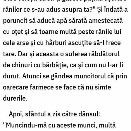
rănilor ce s-au adus asupra ta?" Şi îndată a
poruncit să aducă apă sărată amestecată
cu oţet şi să toarne multă peste rănile lui
cele arse şi cu hârburi ascuţite să-l frece
tare. Dar şi aceasta o suferea răbdătorul
de chinuri cu bărbăţie, ca şi cum nu l-ar fi
durut. Atunci se gândea muncitorul că prin
oarecare farmece se face că nu simte
durerile.
Apoi, sfântul a zis către dânsul:
"Muncindu-mă cu aceste munci, multă