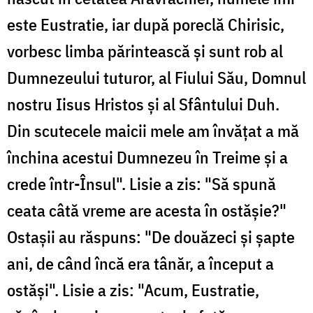
este Eustratie, iar după poreclă Chirisic,
vorbesc limba părintească şi sunt rob al
Dumnezeului tuturor, al Fiului Său, Domnul
nostru Iisus Hristos şi al Sfântului Duh.
Din scutecele maicii mele am învăţat a mă
închina acestui Dumnezeu în Treime şi a
crede într-Însul". Lisie a zis: "Să spună
ceata câtă vreme are acesta în ostăşie?"
Ostaşii au răspuns: "De douăzeci şi şapte
ani, de când încă era tânăr, a început a
ostăşi". Lisie a zis: "Acum, Eustratie,