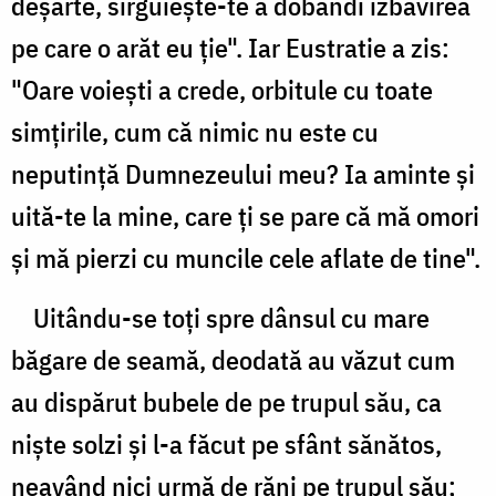
deşarte, sîrguieşte-te a dobândi izbăvirea
pe care o arăt eu ţie". Iar Eustratie a zis:
"Oare voieşti a crede, orbitule cu toate
simţirile, cum că nimic nu este cu
neputinţă Dumnezeului meu? Ia aminte şi
uită-te la mine, care ţi se pare că mă omori
şi mă pierzi cu muncile cele aflate de tine".
Uitându-se toţi spre dânsul cu mare
băgare de seamă, deodată au văzut cum
au dispărut bubele de pe trupul său, ca
nişte solzi şi l-a făcut pe sfânt sănătos,
neavând nici urmă de răni pe trupul său;