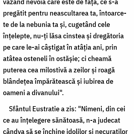
văzând nevoia care este de faţă, ce s-a
pregătit pentru neascultarea ta, întoarce-
te de la nebunia ta şi, cugetând cele
înţelepte, nu-ţi lăsa cinstea şi dregătoria
pe care le-ai câştigat în atâţia ani, prin
atâtea osteneli în ostăşie; ci cheamă
puterea cea milostivă a zeilor şi roagă
blândeţea împărătească şi iubirea de
oameni a divanului".
Sfântul Eustratie a zis: "Nimeni, din cei
ce au înţelegere sănătoasă, n-a judecat
cândva să se închine idolilor şi necuraţilor