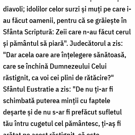
diavoli; idolilor celor surzi şi muţi pe care i-
au făcut oamenii, pentru că se grăieşte în
Sfânta Scriptură: Zeii care n-au făcut cerul
şi pământul să piară". Judecătorul a zis:
"Dar acela oare are înţelegere sănătoasă,
care se închină Dumnezeului Celui
răstignit, ca voi cei plini de rătăcire?"
Sfântul Eustratie a zis: "De nu ţi-ar fi
schimbată puterea minţii cu faptele
deşarte şi de nu s-ar fi prefăcut sufletul
tău întru cugetul cel pământesc, ţi-aş fi
arătat pe acest răstignit, că este