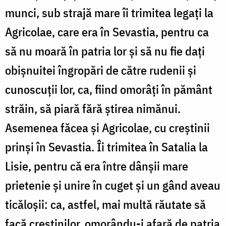
munci, sub strajă mare îi trimitea legaţi la
Agricolae, care era în Sevastia, pentru ca
să nu moară în patria lor şi să nu fie daţi
obişnuitei îngropări de către rudenii şi
cunoscuţii lor, ca, fiind omorâţi în pământ
străin, să piară fără ştirea nimănui.
Asemenea făcea şi Agricolae, cu creştinii
prinşi în Sevastia. Îi trimitea în Satalia la
Lisie, pentru că era între dânşii mare
prietenie şi unire în cuget şi un gând aveau
ticăloşii: ca, astfel, mai multă răutate să
facă creştinilor, omorându-i afară de patria