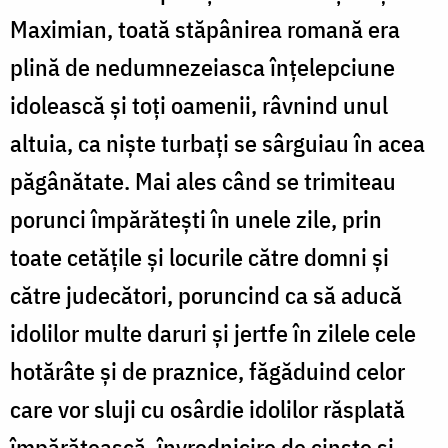
Mucenic
Maximian, toată stăpânirea romană era
Auxentie
plină de nedumnezeiasca înţelepciune
idolească şi toţi oamenii, râvnind unul
altuia, ca nişte turbaţi se sârguiau în acea
păgânătate. Mai ales când se trimiteau
porunci împărăteşti în unele zile, prin
toate cetăţile şi locurile către domni şi
către judecători, poruncind ca să aducă
idolilor multe daruri şi jertfe în zilele cele
hotărâte şi de praznice, făgăduind celor
care vor sluji cu osârdie idolilor răsplată
împărătească, învrednicire de cinste şi