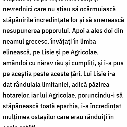
nevrednici care nu ştiau să ocârmuiască
stăpânirile încredinţate lor şi să smerească
nesupunerea poporului. Apoi a ales doi din
neamul grecesc, învăţaţi în limba
elinească, pe Lisie şi pe Agricolae,
amândoi cu nărav rău şi cumpliţi, şi i-a pus
pe aceştia peste aceste ţări. Lui Lisie i-a
dat rânduiala limitaniei, adică păzirea
hotarelor, iar lui Agricolae, poruncindu-i să
stăpânească toată eparhia, i-a încredinţat
mulţimea ostaşilor care erau rânduiţi în