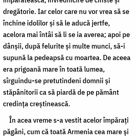
dregătorie. Iar celor care nu vor vrea să se
închine idolilor şi să le aducă jertfe,
acelora mai întâi să li se ia averea; apoi pe
dânşii, după felurite şi multe munci, să-i
supună la pedeapsă cu moartea. De aceea
era prigoană mare în toată lumea,
sîrguindu-se pretutindeni domnii şi
stăpânitorii ca să piardă de pe pământ
credinţa creştinească.
În acea vreme s-a vestit acelor împăraţi
păgâni, cum că toată Armenia cea mare şi