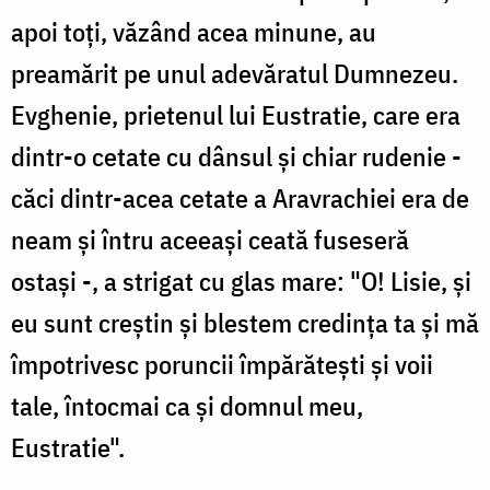
apoi toţi, văzând acea minune, au
preamărit pe unul adevăratul Dumnezeu.
Evghenie, prietenul lui Eustratie, care era
dintr-o cetate cu dânsul şi chiar rudenie -
căci dintr-acea cetate a Aravrachiei era de
neam şi întru aceeaşi ceată fuseseră
ostaşi -, a strigat cu glas mare: "O! Lisie, şi
eu sunt creştin şi blestem credinţa ta şi mă
împotrivesc poruncii împărăteşti şi voii
tale, întocmai ca şi domnul meu,
Eustratie".