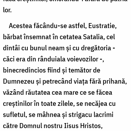
lor.
Acestea făcându-se astfel, Eustratie,
bărbat însemnat în cetatea Satalia, cel
dintâi cu bunul neam şi cu dregătoria -
căci era din rânduiala voievozilor -,
binecredincios fiind şi temător de
Dumnezeu şi petrecând viaţa fără prihană,
văzând răutatea cea mare ce se făcea
creştinilor în toate zilele, se necăjea cu
sufletul, se mâhnea şi strigacu lacrimi
către Domnul nostru Iisus Hristos,