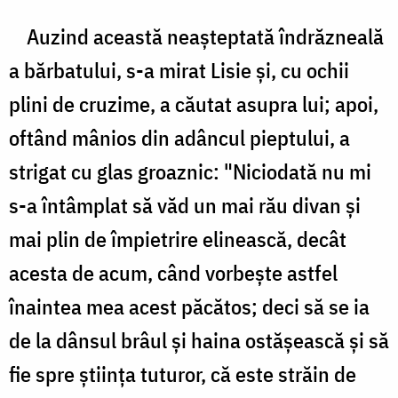
Auzind această neaşteptată îndrăzneală
a bărbatului, s-a mirat Lisie şi, cu ochii
plini de cruzime, a căutat asupra lui; apoi,
oftând mânios din adâncul pieptului, a
strigat cu glas groaznic: "Niciodată nu mi
s-a întâmplat să văd un mai rău divan şi
mai plin de împietrire elinească, decât
acesta de acum, când vorbeşte astfel
înaintea mea acest păcătos; deci să se ia
de la dânsul brâul şi haina ostăşească şi să
fie spre ştiinţa tuturor, că este străin de