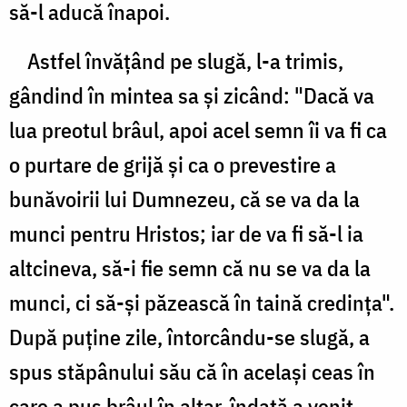
să-l aducă înapoi.
Astfel învăţând pe slugă, l-a trimis,
gândind în mintea sa şi zicând: "Dacă va
lua preotul brâul, apoi acel semn îi va fi ca
o purtare de grijă şi ca o prevestire a
bunăvoirii lui Dumnezeu, că se va da la
munci pentru Hristos; iar de va fi să-l ia
altcineva, să-i fie semn că nu se va da la
munci, ci să-şi păzească în taină credinţa".
După puţine zile, întorcându-se slugă, a
spus stăpânului său că în acelaşi ceas în
care a pus brâul în altar, îndată a venit