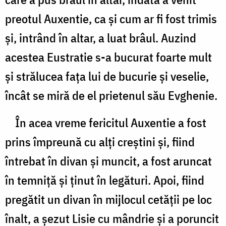
preotul Auxentie, ca şi cum ar fi fost trimis
şi, intrând în altar, a luat brâul. Auzind
acestea Eustratie s-a bucurat foarte mult
şi strălucea faţa lui de bucurie şi veselie,
încât se miră de el prietenul său Evghenie.
În acea vreme fericitul Auxentie a fost
prins împreună cu alţi creştini şi, fiind
întrebat în divan şi muncit, a fost aruncat
în temniţă şi ţinut în legături. Apoi, fiind
pregătit un divan în mijlocul cetăţii pe loc
înalt, a şezut Lisie cu mândrie şi a poruncit