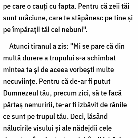
pe care o cauţi cu fapta. Pentru că zeii tăi
sunt urâciune, care te stăpânesc pe tine şi
pe împăraţii tăi cei nebuni".
Atunci tiranul a zis: "Mi se pare că din
multă durere a trupului s-a schimbat
mintea ta şi de aceea vorbeşti multe
necuviinţe. Pentru că de-ar fi putut
Dumnezeul tău, precum zici, să te facă
părtaş nemuririi, te-ar fi izbăvit de rănile
ce sunt pe trupul tău. Deci, lăsând
nălucirile visului şi ale nădejdii cele