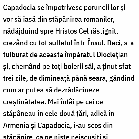
Capadocia se împotrivesc poruncii lor şi
vor să iasă din stăpânirea romanilor,
nădăjduind spre Hristos Cel răstignit,
crezând cu tot sufletul într-Însul. Deci, s-a
tulburat de aceasta împăratul Diocleţian
şi, chemând pe toţi boierii săi, a ţinut sfat
trei zile, de dimineaţă până seara, gândind
cum ar putea să dezrădăcineze
creştinătatea. Mai întâi pe cei ce
stăpâneau în cele două ţări, adică în
Armenia şi Capadocia, i-au scos din
stăpânire, ca pe nişte neiscusiţi şi