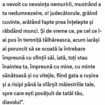
a nevoit cu nevoinţa nemuririi, mustrând a
ta nedumnezeire, o! judecătorule, grăind
cuvinte, arătând fapte prea înţelepte şi
răbdând munci. Şi de vreme ce, pe cel ce l-
ai pus în temniţă tâlhăreasca, acum iarăşi
ai poruncit să se scoată la întrebare
împreună cu sfinţii săi, iată, toţi stau
înaintea ta, împreună cu mine, cu minte
sănătoasă şi cu vitejie, fiind gata a ruşina
şi a risipi până la sfârşit măiestriile tale,
spre care eşti povăţuit de tatăl tău,
diavolul".