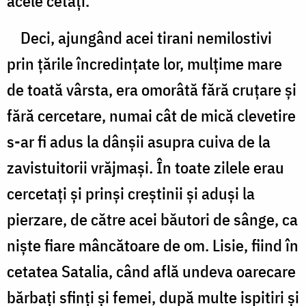
acele cetăţi.
Deci, ajungând acei tirani nemilostivi
prin ţările încredinţate lor, mulţime mare
de toată vârsta, era omorâtă fără cruţare şi
fără cercetare, numai cât de mică clevetire
s-ar fi adus la dânşii asupra cuiva de la
zavistuitorii vrăjmaşi. În toate zilele erau
cercetaţi şi prinşi creştinii şi aduşi la
pierzare, de către acei băutori de sânge, ca
nişte fiare mâncătoare de om. Lisie, fiind în
cetatea Satalia, când află undeva oarecare
bărbaţi sfinţi şi femei, după multe ispitiri şi