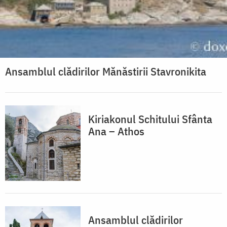
Ansamblul clădirilor Mănăstirii Stavronikita
Kiriakonul Schitului Sfânta
Ana – Athos
Ansamblul clădirilor