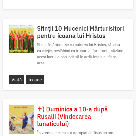
Sfinții 10 Mucenici Mărturisitori
pentru icoana lui Hristos
Sfinții, întărindu-se cu puterea lui Hristos, răbdau
cu vitejie, neslăbind cu trupurile. Iar tiranul, văzând
acest lucru, a poruncit să le ardă fețele cu fiare
arse,...
Viață
Icoane
✝) Duminica a 10-a după
Rusalii (Vindecarea
lunaticului)
În vremea aceea s-a apropiat de Iisus un om,