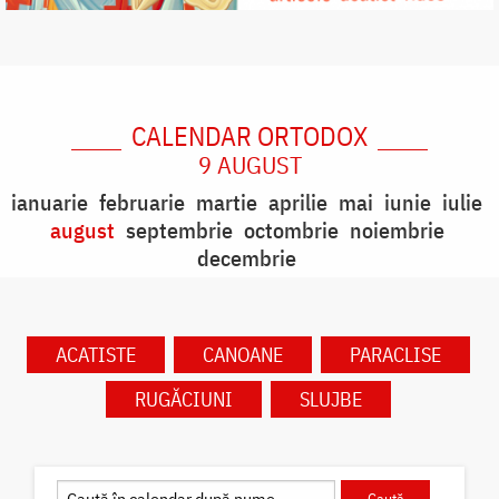
CALENDAR ORTODOX
9 AUGUST
ianuarie
februarie
martie
aprilie
mai
iunie
iulie
august
septembrie
octombrie
noiembrie
decembrie
ACATISTE
CANOANE
PARACLISE
RUGĂCIUNI
SLUJBE