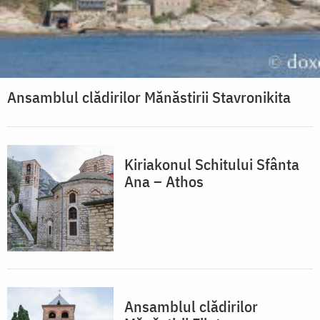
Ansamblul clădirilor Mănăstirii Stavronikita
Kiriakonul Schitului Sfânta
Ana – Athos
Ansamblul clădirilor