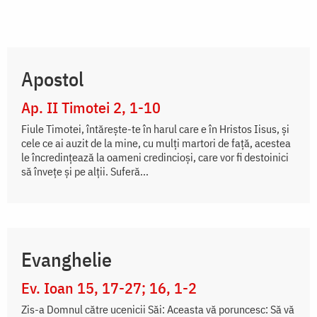
Apostol
Ap. II Timotei 2, 1-10
Fiule Timotei, întăreşte-te în harul care e în Hristos Iisus, şi
cele ce ai auzit de la mine, cu mulţi martori de faţă, acestea
le încredinţează la oameni credincioşi, care vor fi destoinici
să înveţe şi pe alţii. Suferă...
Evanghelie
Ev. Ioan 15, 17-27; 16, 1-2
Zis-a Domnul către ucenicii Săi: Aceasta vă poruncesc: Să vă