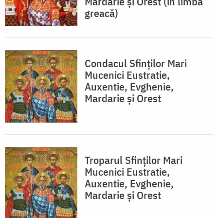
Mardarie și Orest (în limba
greacă)
Condacul Sfinţilor Mari
Mucenici Eustratie,
Auxentie, Evghenie,
Mardarie şi Orest
Troparul Sfinţilor Mari
Mucenici Eustratie,
Auxentie, Evghenie,
Mardarie şi Orest