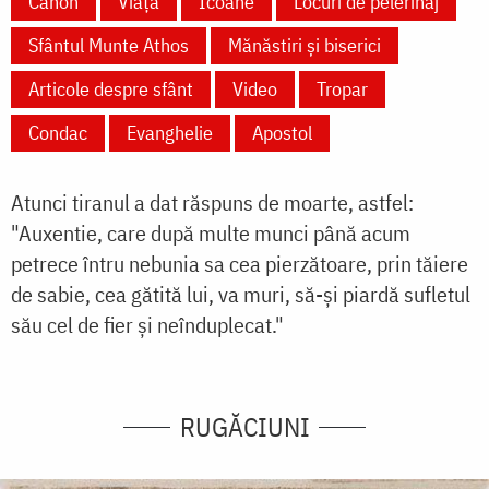
Canon
Viață
Icoane
Locuri de pelerinaj
Sfântul Munte Athos
Mănăstiri și biserici
Articole despre sfânt
Video
Tropar
Condac
Evanghelie
Apostol
Atunci tiranul a dat răspuns de moarte, astfel:
"Auxentie, care după multe munci până acum
petrece întru nebunia sa cea pierzătoare, prin tăiere
de sabie, cea gătită lui, va muri, să-şi piardă sufletul
său cel de fier şi neînduplecat."
RUGĂCIUNI