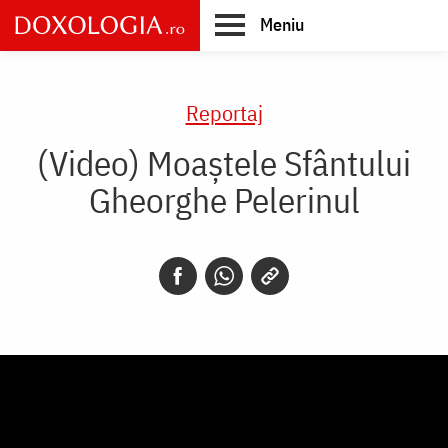
Skip
Meniu
to
main
Main
content
navigation
Reportaj
(Video) Moaștele Sfântului
Gheorghe Pelerinul