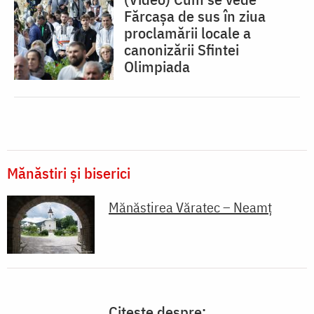
Fărcașa de sus în ziua
proclamării locale a
canonizării Sfintei
Olimpiada
Mănăstiri și biserici
Mănăstirea Văratec – Neamț
Citește despre: