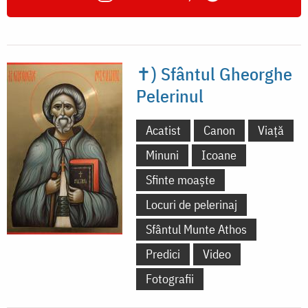
✝) Sfântul Gheorghe
Pelerinul
Acatist
Canon
Viață
Minuni
Icoane
Sfinte moaște
Locuri de pelerinaj
Sfântul Munte Athos
Predici
Video
Fotografii