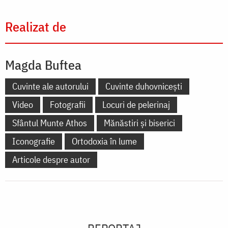
Realizat de
Magda Buftea
Cuvinte ale autorului
Cuvinte duhovnicești
Video
Fotografii
Locuri de pelerinaj
Sfântul Munte Athos
Mănăstiri și biserici
Iconografie
Ortodoxia în lume
Articole despre autor