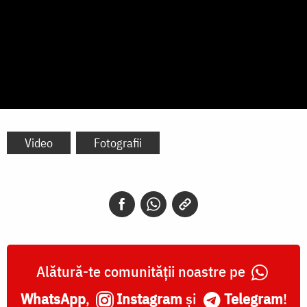
Video
Fotografii
Alătură-te comunității noastre pe
WhatsApp
,
Instagram
și
Telegram
!