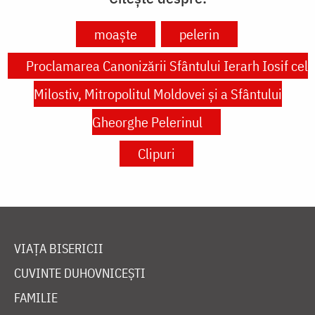
moaște
pelerin
Proclamarea Canonizării Sfântului Ierarh Iosif cel
Milostiv, Mitropolitul Moldovei și a Sfântului
Gheorghe Pelerinul
Clipuri
VIAȚA BISERICII
CUVINTE DUHOVNICEȘTI
FAMILIE