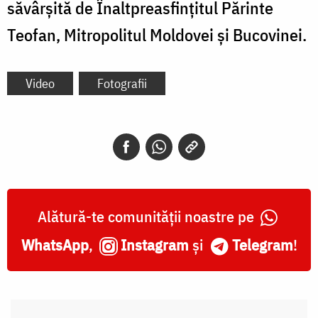
săvârșită de Înaltpreasfințitul Părinte
Teofan, Mitropolitul Moldovei și Bucovinei.
Video
Fotografii
Alătură-te comunității noastre pe
WhatsApp
,
Instagram
și
Telegram
!