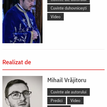
Cuvinte duhovnicești
Video
Realizat de
Mihail Vrăjitoru
Cuvinte ale autorului
Predici
Video