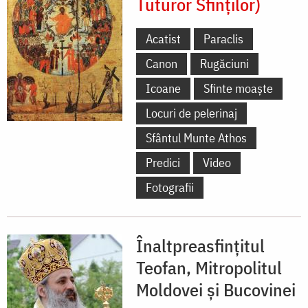
Tuturor Sfinților)
Acatist
Paraclis
Canon
Rugăciuni
Icoane
Sfinte moaște
Locuri de pelerinaj
Sfântul Munte Athos
Predici
Video
Fotografii
Înaltpreasfințitul
Teofan, Mitropolitul
Moldovei și Bucovinei