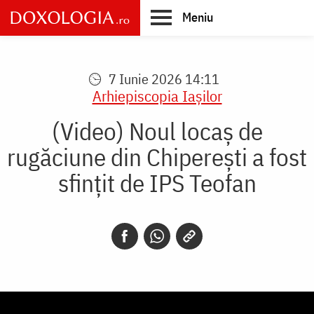
Skip
Meniu
to
main
Main
content
navigation
7 Iunie 2026 14:11
Arhiepiscopia Iaşilor
(Video) Noul locaș de
rugăciune din Chiperești a fost
sfințit de IPS Teofan