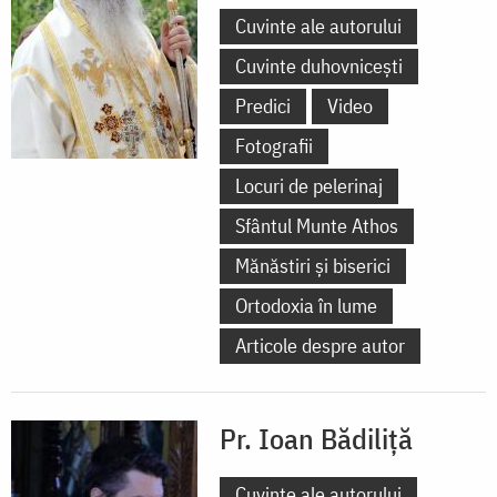
Cuvinte ale autorului
Cuvinte duhovnicești
Predici
Video
Fotografii
Locuri de pelerinaj
Sfântul Munte Athos
Mănăstiri și biserici
Ortodoxia în lume
Articole despre autor
Pr. Ioan Bădiliță
Cuvinte ale autorului