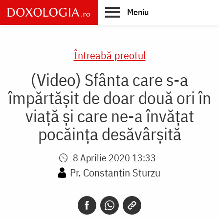
Skip
Meniu
to
main
Main
content
navigation
Întreabă preotul
(Video) Sfânta care s-a
împărtășit de doar două ori în
viață și care ne-a învățat
pocăința desăvârșită
8 Aprilie 2020 13:33
Pr. Constantin Sturzu