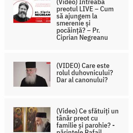
(Video) Întreabă
preotul LIVE – Cum
să ajungem la
smerenie și
pocăință? – Pr.
Ciprian Negreanu
(VIDEO) Care este
rolul duhovnicului?
Dar al canonului?
(Video) Ce sfătuiți un
tânăr preot cu
familie și parohie? -
părintele Rafail