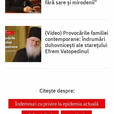
fără sare și mirodenii”
(Video) Provocările familiei
contemporane: îndrumări
duhovnicești ale starețului
Efrem Vatopedinul
Citește despre:
Îndemnuri cu privire la epidemia actuală