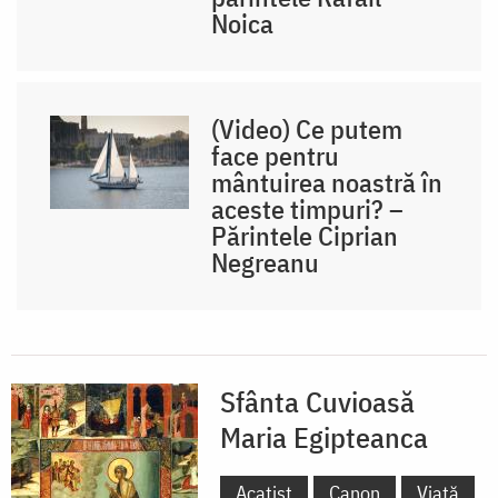
Noica
(Video) Ce putem
face pentru
mântuirea noastră în
aceste timpuri? –
Părintele Ciprian
Negreanu
Sfânta Cuvioasă
Maria Egipteanca
Acatist
Canon
Viață