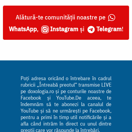
Alătură-te comunității noastre pe
WhatsApp
,
Instagram
și
Telegram
!
Poți adresa oricând o întrebare în cadrul
rubricii „Întreabă preotul” transmise LIVE
pe doxologia.ro și pe conturile noastre de
Facebook și YouTube.De aceea, te
îndemnăm să te abonezi la canalul de
YouTube și să ne urmărești pe Facebook,
pentru a primi în timp util notificările și a
afla când intrăm în direct cu unul dintre
preoții care vor răspunde la întrebări.