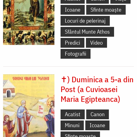
Icoane
Sfinte moaște
Locuri de pelerinaj
Sfântul Munte Athos
Predici
Video
Fotografii
✝) Duminica a 5-a din
Post (a Cuvioasei
Maria Egipteanca)
Acatist
Canon
Minuni
Icoane
Sfinte moaște