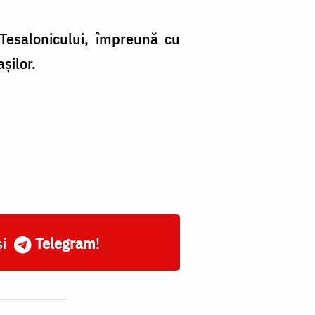
l Tesalonicului, împreună cu
șilor.
și
Telegram
!