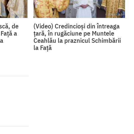
scă, de
(Video) Credincioși din întreaga
 Față a
țară, în rugăciune pe Muntele
ea
Ceahlău la praznicul Schimbării
la Față