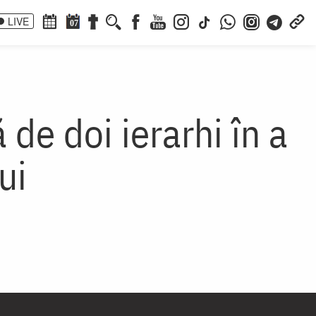
LIVE
07
ă de doi ierarhi în a
ui