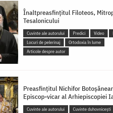
Înaltpreasfințitul Filoteos, Mitro
Tesalonicului
Cuvinte ale autorului
Predici
Video
Locuri de pelerinaj
Ortodoxia în lume
Articole despre autor
Preasfințitul Nichifor Botoșănea
Episcop-vicar al Arhiepiscopiei Ia
Cuvinte ale autorului
Cuvinte duhovnicești