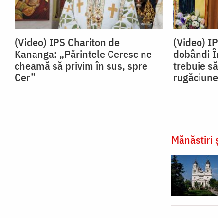
(Video) IPS Chariton de
(Video) I
Kananga: „Părintele Ceresc ne
dobândi Î
cheamă să privim în sus, spre
trebuie să
Cer”
rugăciune
Mănăstiri ș