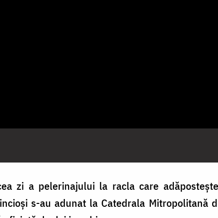
ea zi a pelerinajului la racla care adăposteșt
cioși s-au adunat la Catedrala Mitropolitană di