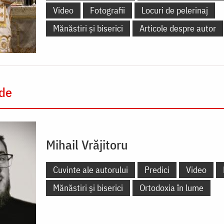
Video
Fotografii
Locuri de pelerinaj
Mănăstiri și biserici
Articole despre autor
 de
Mihail Vrăjitoru
Cuvinte ale autorului
Predici
Video
Mănăstiri și biserici
Ortodoxia în lume