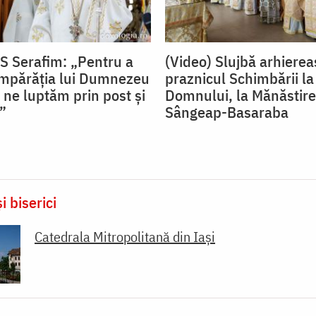
PS Serafim: „Pentru a
(Video) Slujbă arhierea
mpărăția lui Dumnezeu
praznicul Schimbării la
 ne luptăm prin post și
Domnului, la Mănăstir
”
Sângeap-Basaraba
i biserici
Catedrala Mitropolitană din Iaşi