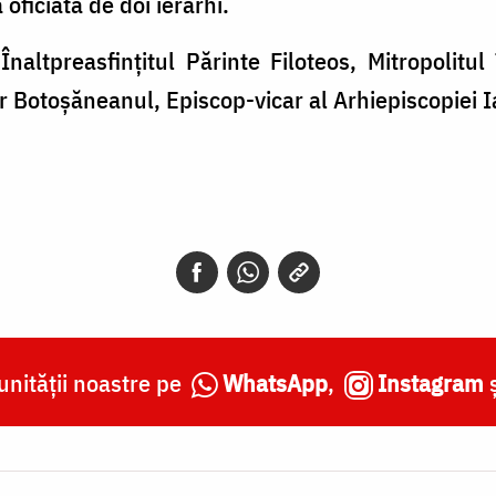
oficiată de doi ierarhi.
Înaltpreasfințitul Părinte Filoteos, Mitropolitu
or Botoșăneanul, Episcop-vicar al Arhiepiscopiei Ia
nității noastre pe
WhatsApp
,
Instagram