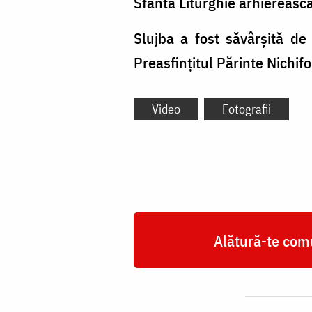
Sfânta Liturghie arhierească 
Slujba a fost săvârșită de 
Preasfințitul Părinte Nichif
Video
Fotografii
Alătură-te comu