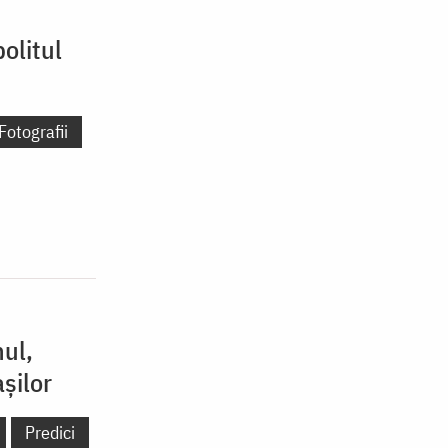
politul
Fotografii
nul,
șilor
Predici