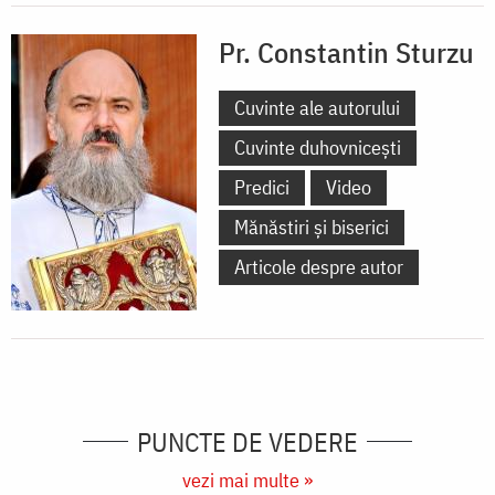
Pr. Constantin Sturzu
Cuvinte ale autorului
Cuvinte duhovnicești
Predici
Video
Mănăstiri și biserici
Articole despre autor
PUNCTE DE VEDERE
vezi mai multe »