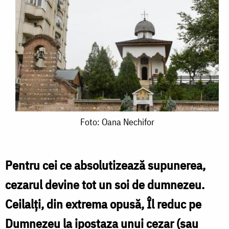
Foto:
Foto: Oana Nechifor
Oana
Nechifor
Pentru cei ce absolutizează supunerea,
cezarul devine tot un soi de dumnezeu.
Ceilalți, din extrema opusă, Îl reduc pe
Dumnezeu la ipostaza unui cezar (sau