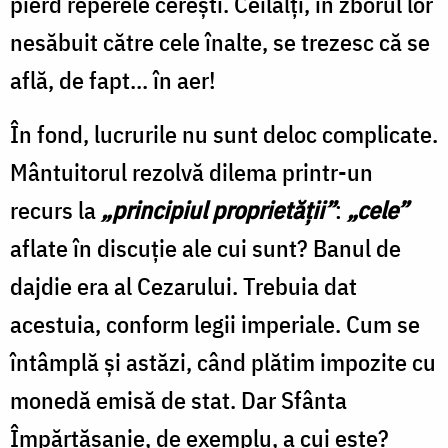
pierd reperele cerești. Ceilalți, în zborul lor
nesăbuit către cele înalte, se trezesc că se
află, de fapt... în aer!
În fond, lucrurile nu sunt deloc complicate.
Mântuitorul rezolvă dilema printr-un
recurs la
„principiul proprietății”
:
„cele”
aflate în discuție ale cui sunt? Banul de
dajdie era al Cezarului. Trebuia dat
acestuia, conform legii imperiale. Cum se
întâmplă și astăzi, când plătim impozite cu
monedă emisă de stat. Dar Sfânta
Împărtășanie, de exemplu, a cui este?