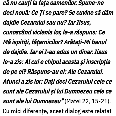
că nu cauţi la faţa oamenilor. Spune-ne
deci nouă: Ce Ţi se pare? Se cuvine să dăm
dajdie Cezarului sau nu? Iar Iisus,
cunoscând viclenia lor, le-a răspuns: Ce
Mă ispitiţi, făţarnicilor? Arătaţi-Mi banul
de dajdie. Iar ei I-au adus un dinar. Iisus
le-a zis: Al cui e chipul acesta şi inscripţia
de pe el? Răspuns-au ei: Ale Cezarului.
Atunci a zis lor: Daţi deci Cezarului cele ce
sunt ale Cezarului şi lui Dumnezeu cele ce
sunt ale lui Dumnezeu”
(Matei 22, 15-21).
Cu mici diferențe, acest dialog este relatat