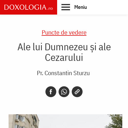
Skip
Meniu
to
main
Main
content
navigation
Puncte de vedere
Ale lui Dumnezeu și ale
Cezarului
Pr. Constantin Sturzu