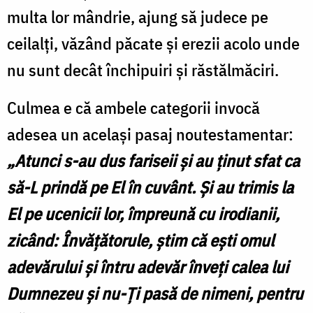
multa lor mândrie, ajung să judece pe
ceilalți, văzând păcate și erezii acolo unde
nu sunt decât închipuiri și răstălmăciri.
Culmea e că ambele categorii invocă
adesea un același pasaj noutestamentar:
„Atunci s-au dus fariseii şi au ţinut sfat ca
să-L prindă pe El în cuvânt. Şi au trimis la
El pe ucenicii lor, împreună cu irodianii,
zicând: Învăţătorule, ştim că eşti omul
adevărului şi întru adevăr înveţi calea lui
Dumnezeu şi nu-Ţi pasă de nimeni, pentru