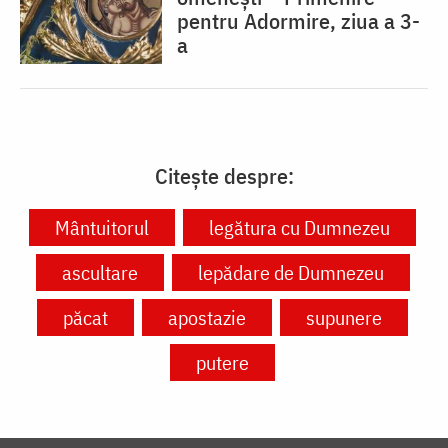
pentru Adormire, ziua a 3-
a
Citește despre:
Mântuitorul
legătura cu Dumnezeu
ascultare
lepădare de Dumnezeu
păcat
apostazie
supunere
putere