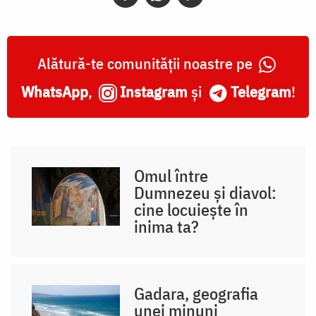
Alătură-te comunității noastre pe
WhatsApp
,
Instagram
și
Telegram
!
Omul între
Dumnezeu și diavol:
cine locuiește în
inima ta?
Gadara, geografia
unei minuni