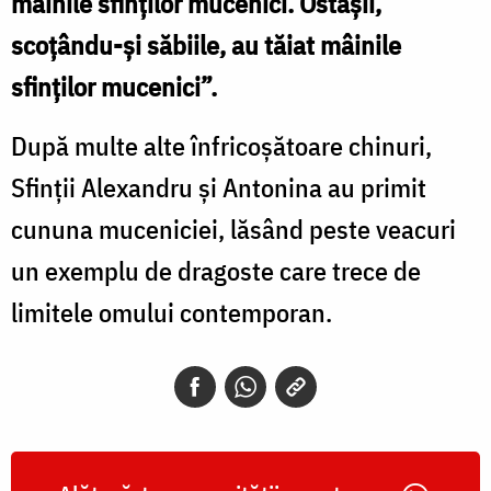
mâinile sfinţilor mucenici. Ostaşii,
scoţându-şi săbiile, au tăiat mâinile
sfinţilor mucenici”.
După multe alte înfricoșătoare chinuri,
Sfinții Alexandru și Antonina au primit
cununa muceniciei, lăsând peste veacuri
un exemplu de dragoste care trece de
limitele omului contemporan.