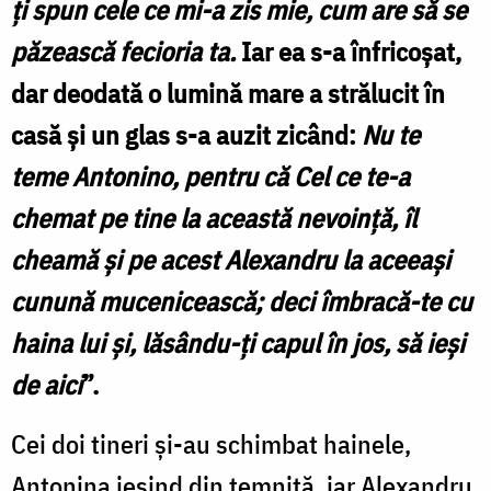
ţi spun cele ce mi-a zis mie, cum are să se
păzească fecioria ta.
Iar ea s-a înfricoşat,
dar deodată o lumină mare a strălucit în
casă şi un glas s-a auzit zicând:
Nu te
teme Antonino, pentru că Cel ce te-a
chemat pe tine la această nevoinţă, îl
cheamă şi pe acest Alexandru la aceeaşi
cunună mucenicească; deci îmbracă-te cu
haina lui şi, lăsându-ţi capul în jos, să ieşi
de aici
”.
Cei doi tineri și-au schimbat hainele,
Antonina ieșind din temniță, iar Alexandru