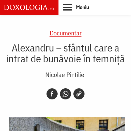
Skip
Meniu
to
main
Main
content
navigation
Documentar
Alexandru – sfântul care a
intrat de bunăvoie în temniță
Nicolae Pintilie