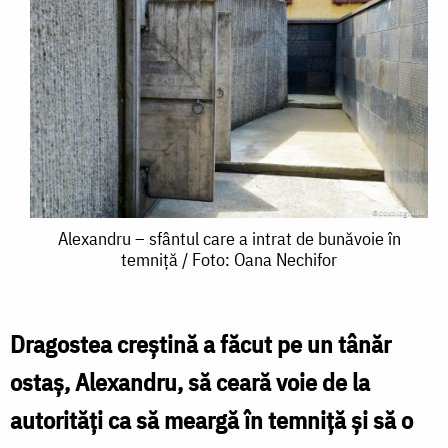
Alexandru
Alexandru – sfântul care a intrat de bunăvoie în
temniță / Foto: Oana Nechifor
–
sfântul
care
Dragostea creștină a făcut pe un tânăr
a
ostaș, Alexandru, să ceară voie de la
intrat
autorități ca să meargă în temniță și să o
de