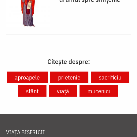
Citește despre:
aproapele
prietenie
sacrificiu
sfânt
viață
mucenici
VIAȚA BISERICII