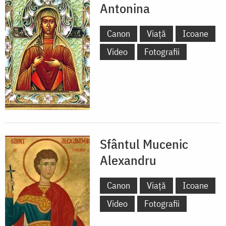
Antonina
Canon
Viață
Icoane
Video
Fotografii
Sfântul Mucenic
Alexandru
Canon
Viață
Icoane
Video
Fotografii