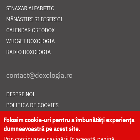
SINAXAR ALFABETIC
MĂNĂSTIRI ȘI BISERICI
CALENDAR ORTODOX
WIDGET DOXOLOGIA
RADIO DOXOLOGIA
DESPRE NOI
POLITICA DE COOKIES
DONEAZĂ ONLINE PENTRU CATEDRALA NAȚIONALĂ
Folosim cookie-uri pentru a îmbunătăți experiența
dumneavoastră pe acest site.
Prin continuarea navigării în această pagină
LIVE