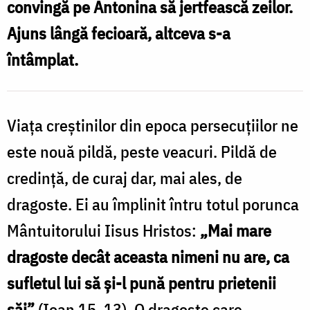
convingă pe Antonina să jertfească zeilor.
bunăvoie
Ajuns lângă fecioară, altceva s-a
în
întâmplat.
temniță
/
Foto:
Viața creștinilor din epoca persecuțiilor ne
Oana
este nouă pildă, peste veacuri. Pildă de
Nechifor
credință, de curaj dar, mai ales, de
dragoste. Ei au împlinit întru totul porunca
Mântuitorului Iisus Hristos:
„Mai mare
dragoste decât aceasta nimeni nu are, ca
sufletul lui să şi-l pună pentru prietenii
săi”
(Ioan 15, 13). O dragoste care