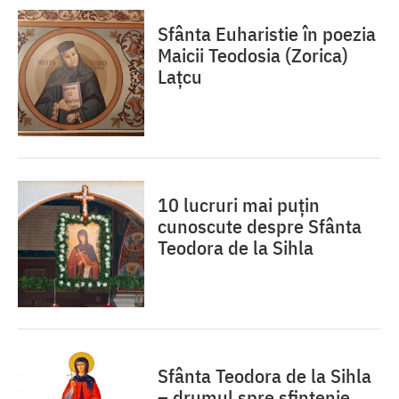
Sfânta Euharistie în poezia
Maicii Teodosia (Zorica)
Lațcu
10 lucruri mai puțin
cunoscute despre Sfânta
Teodora de la Sihla
Sfânta Teodora de la Sihla
– drumul spre sfințenie