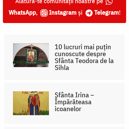
Alătură-te comunității noastre pe
WhatsApp
,
Instagram
și
Telegram
!
10 lucruri mai puțin
cunoscute despre
Sfânta Teodora de la
Sihla
Sfânta Irina –
Împărăteasa
icoanelor