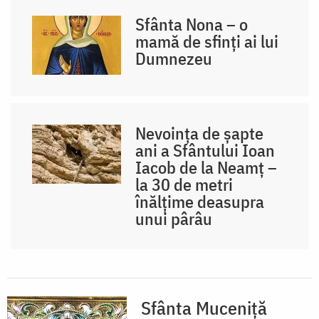
Sfânta Nona – o
mamă de sfinți ai lui
Dumnezeu
Nevoința de șapte
ani a Sfântului Ioan
Iacob de la Neamț –
la 30 de metri
înălțime deasupra
unui pârâu
Sfânta Muceniță