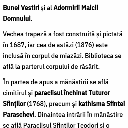
Bunei Vestiri
şi al
Adormirii Maicii
Domnului
.
Vechea trapeză a fost construită şi pictată
în 1687, iar cea de astăzi (1876) este
inclusă în corpul de miazăzi. Biblioteca se
află la parterul corpului de răsărit.
În partea de apus a mănăstirii se află
cimitirul şi
paraclisul închinat Tuturor
Sfinţilor
(1768), precum şi
kathisma Sfintei
Paraschevi
. Dinaintea intrării în mănăstire
se află Paraclisul Sfinţilor Teodori şi o