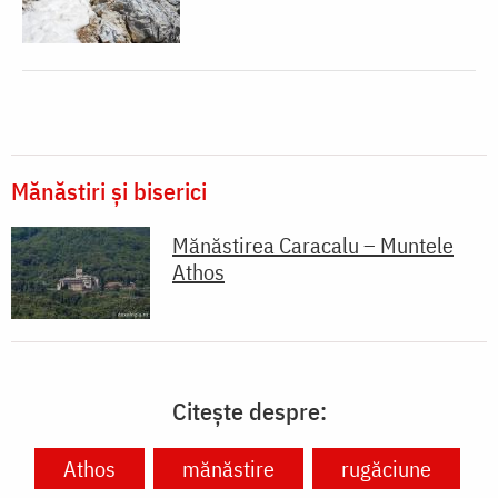
Mănăstiri și biserici
Mănăstirea Caracalu – Muntele
Athos
Citește despre:
Athos
mănăstire
rugăciune