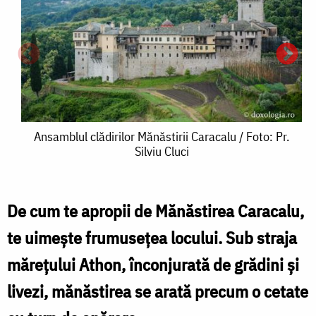
Ansamblul
Ansamblul clădirilor Mănăstirii Caracalu / Foto: Pr.
Silviu Cluci
clădirilor
Mănăstirii
Caracalu
De cum te apropii de Mănăstirea Caracalu,
/
te uimeşte frumuseţea locului. Sub straja
M
Foto:
măreţului Athon, înconjurată de grădini şi
Pr.
livezi, mănăstirea se arată precum o cetate
/
Silviu