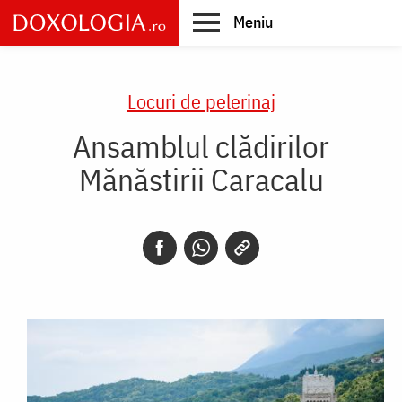
Skip
Meniu
to
main
Main
content
navigation
Locuri de pelerinaj
Ansamblul clădirilor
Mănăstirii Caracalu