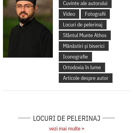
Cuvinte ale autorului
Video
Fotografii
Locuri de pelerinaj
Sfântul Munte Athos
Mănăstiri și biserici
Iconografie
Ortodoxia în lume
Articole despre autor
LOCURI DE PELERINAJ
vezi mai multe »