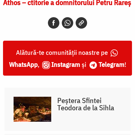
Athos – ctitorie a domnitorului Petru Rareş
Alătură-te comunității noastre pe
WhatsApp
,
Instagram
și
Telegram
!
Peștera Sfintei
Teodora de la Sihla