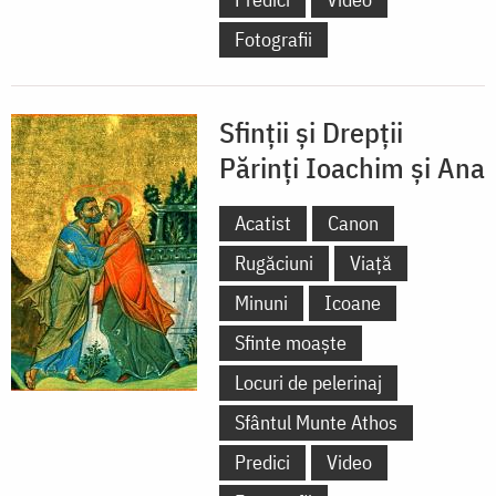
Fotografii
Sfinții și Drepții
Părinți Ioachim și Ana
Acatist
Canon
Rugăciuni
Viață
Minuni
Icoane
Sfinte moaște
Locuri de pelerinaj
Sfântul Munte Athos
Predici
Video