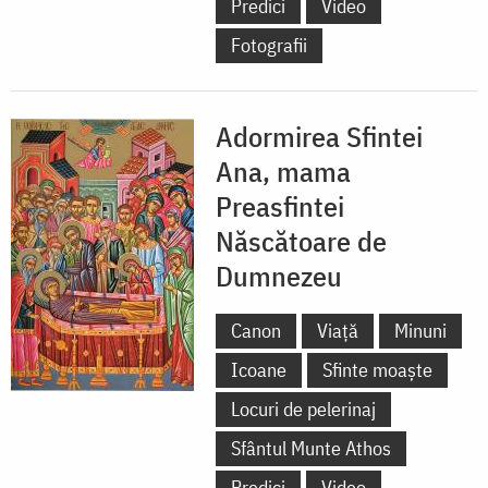
Predici
Video
Fotografii
Adormirea Sfintei
Ana, mama
Preasfintei
Născătoare de
Dumnezeu
Canon
Viață
Minuni
Icoane
Sfinte moaște
Locuri de pelerinaj
Sfântul Munte Athos
Predici
Video