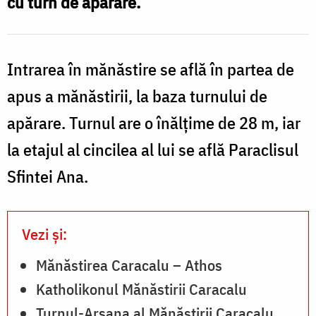
cu turn de apărare.
F
Cluci
P
S
Intrarea în mănăstire se află în partea de
C
apus a mănăstirii, la baza turnului de
apărare. Turnul are o înălţime de 28 m, iar
la etajul al cincilea al lui se află Paraclisul
Sfintei Ana.
Vezi și:
Mănăstirea Caracalu – Athos
Katholikonul Mănăstirii Caracalu
Turnul-Arsana al Mănăstirii Caracalu