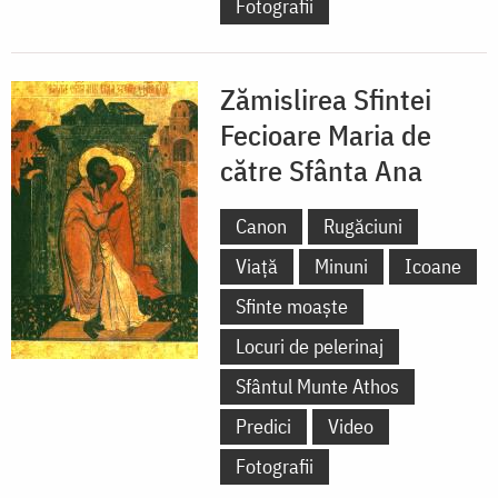
Fotografii
Zămislirea Sfintei
Fecioare Maria de
către Sfânta Ana
Canon
Rugăciuni
Viață
Minuni
Icoane
Sfinte moaște
Locuri de pelerinaj
Sfântul Munte Athos
Predici
Video
Fotografii