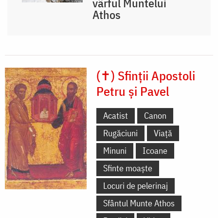
vârful Muntelui
Athos
(✝) Sfinții Apostoli
Petru și Pavel
Acatist
Canon
Rugăciuni
Viață
Minuni
Icoane
Sfinte moaște
Locuri de pelerinaj
Sfântul Munte Athos