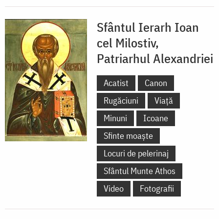
Sfântul Ierarh Ioan
cel Milostiv,
Patriarhul Alexandriei
Acatist
Canon
Rugăciuni
Viață
Minuni
Icoane
Sfinte moaște
Locuri de pelerinaj
Sfântul Munte Athos
Video
Fotografii