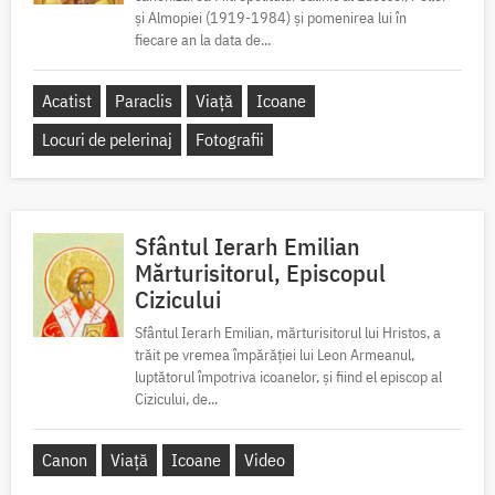
și Almopiei (1919-1984) și pomenirea lui în
fiecare an la data de...
Acatist
Paraclis
Viață
Icoane
Locuri de pelerinaj
Fotografii
Sfântul Ierarh Emilian
Mărturisitorul, Episcopul
Cizicului
Sfântul Ierarh Emilian, mărturisitorul lui Hristos, a
trăit pe vremea împărăției lui Leon Armeanul,
luptătorul împotriva icoanelor, și fiind el episcop al
Cizicului, de...
Canon
Viață
Icoane
Video