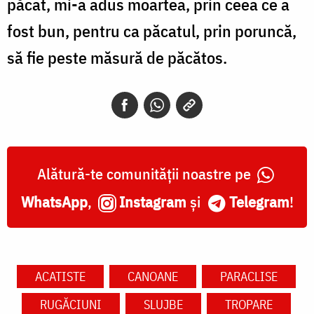
păcat, mi-a adus moartea, prin ceea ce a
fost bun, pentru ca păcatul, prin poruncă,
să fie peste măsură de păcătos.
Alătură-te comunității noastre pe
WhatsApp
,
Instagram
și
Telegram
!
ACATISTE
CANOANE
PARACLISE
RUGĂCIUNI
SLUJBE
TROPARE