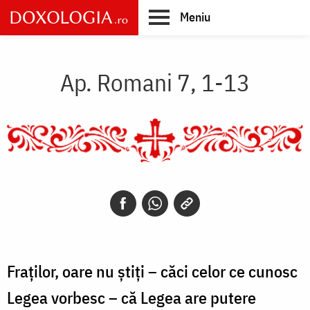
Skip
Meniu
to
main
Main
content
navigation
Ap. Romani 7, 1-13
Fraților, oare nu știți – căci celor ce cunosc
Legea vorbesc – că Legea are putere