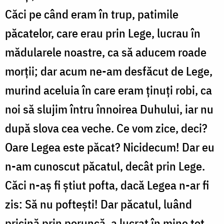
Căci pe când eram în trup, patimile
păcatelor, care erau prin Lege, lucrau în
mădularele noastre, ca să aducem roade
morții; dar acum ne-am desfăcut de Lege,
murind aceluia în care eram ținuți robi, ca
noi să slujim întru înnoirea Duhului, iar nu
după slova cea veche. Ce vom zice, deci?
Oare Legea este păcat? Nicidecum! Dar eu
n-am cunoscut păcatul, decât prin Lege.
Căci n-aș fi știut pofta, dacă Legea n-ar fi
zis: Să nu poftești! Dar păcatul, luând
pricină prin poruncă, a lucrat în mine tot