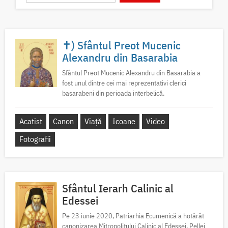
✝) Sfântul Preot Mucenic
Alexandru din Basarabia
Sfântul Preot Mucenic Alexandru din Basarabia a
fost unul dintre cei mai reprezentativi clerici
basarabeni din perioada interbelică.
Acatist
Canon
Viață
Icoane
Video
Fotografii
Sfântul Ierarh Calinic al
Edessei
Pe 23 iunie 2020, Patriarhia Ecumenică a hotărât
canonizarea Mitropolitului Calinic al Edessei, Pellei