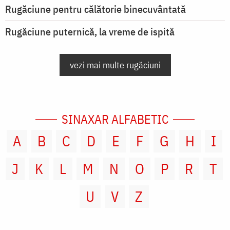
Rugăciune pentru călătorie binecuvântată
Rugăciune puternică, la vreme de ispită
vezi mai multe rugăciuni
SINAXAR ALFABETIC
A
B
C
D
E
F
G
H
I
J
K
L
M
N
O
P
R
T
U
V
Z