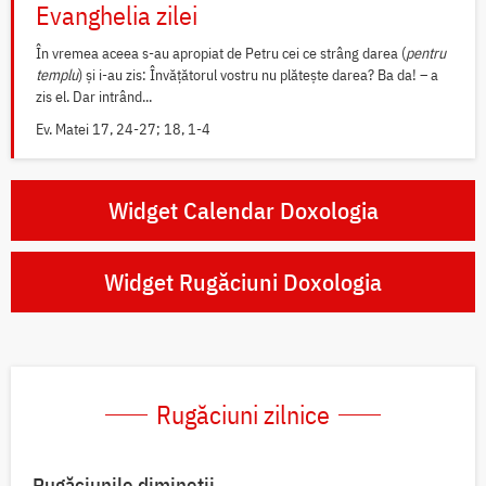
Evanghelia zilei
În vremea aceea s-au apropiat de Petru cei ce strâng darea (
pentru
templu
) și i-au zis: Învățătorul vostru nu plătește darea? Ba da! – a
zis el. Dar intrând...
Ev. Matei 17, 24-27; 18, 1-4
Widget Calendar Doxologia
Widget Rugăciuni Doxologia
Rugăciuni zilnice
Rugăciunile dimineții