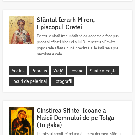
Sfântul Ierarh Miron,
Episcopul Cretei
Pentru o viață îmbunătățită ca aceasta a fost pus
preot al sfintei biserici a lui Dumnezeu și învăța
popoarele sfânta bună credință și le întărea spre
nevoințele cele...
Acatist
Paraclis
Viață
Icoane
Sfinte moaște
Locuri de pelerinaj
Fotografii
Cinstirea Sfintei Icoane a
Maicii Domnului de pe Tolga
(Tolgska)
La miezul nopții, când toată lumea dormea, sfântul