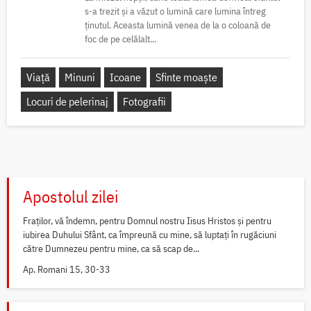
s-a trezit și a văzut o lumină care lumina întreg
ținutul. Aceasta lumină venea de la o coloană de
foc de pe celălalt...
Viață
Minuni
Icoane
Sfinte moaște
Locuri de pelerinaj
Fotografii
Apostolul zilei
Fraților, vă îndemn, pentru Domnul nostru Iisus Hristos și pentru
iubirea Duhului Sfânt, ca împreună cu mine, să luptați în rugăciuni
către Dumnezeu pentru mine, ca să scap de...
Ap. Romani 15, 30-33