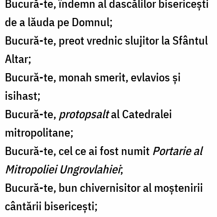
Bucură-te, îndemn al dascălilor bisericești
de a lăuda pe Domnul;
Bucură-te, preot vrednic slujitor la Sfântul
Altar;
Bucură-te, monah smerit, evlavios și
isihast;
Bucură-te,
protopsalt
al Catedralei
mitropolitane;
Bucură-te, cel ce ai fost numit
Portarie al
Mitropoliei Ungrovlahiei
;
Bucură-te, bun chivernisitor al moștenirii
cântării bisericești;