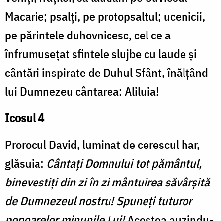
Macarie; psalți, pe protopsaltul; ucenicii,
pe părintele duhovnicesc, cel ce a
înfrumusețat sfintele slujbe cu laude și
cântări inspirate de Duhul Sfânt, înălțând
lui Dumnezeu cântarea: Aliluia!
Icosul 4
Prorocul David, luminat de cerescul har,
glăsuia:
Cântați Domnului tot pământul,
binevestiți din zi în zi mântuirea săvârșită
de Dumnezeul nostru! Spuneți tuturor
popoarelor minunile Lui!
Acestea auzindu-