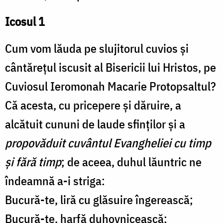
Icosul 1
Cum vom lăuda pe slujitorul cuvios și
cântărețul iscusit al Bisericii lui Hristos, pe
Cuviosul Ieromonah Macarie Protopsaltul?
Că acesta, cu pricepere și dăruire, a
alcătuit cununi de laude sfinților și a
propovăduit cuvântul Evangheliei cu timp
și fără timp
; de aceea, duhul lăuntric ne
îndeamnă a-i striga:
Bucură-te, liră cu glăsuire îngerească;
Bucură-te, harfă duhovnicească;