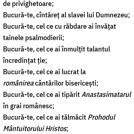
de privighetoare;
Bucură-te, cîntăreț al slavei lui Dumnezeu;
Bucură-te, cel ce cu răbdare ai învățat
tainele psalmodierii;
Bucură-te, cel ce ai înmulțit talantul
încredințat ție;
Bucură-te, cel ce ai lucrat la
românirea
cântărilor bisericești;
Bucură-te, cel ce ai tipărit
Anastasimatarul
în grai românesc;
Bucură-te, cel ce ai tălmăcit
Prohodul
Mântuitorului Hristos
;