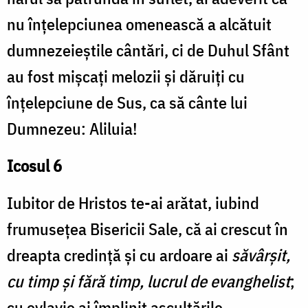
nu înțelepciunea omenească a alcătuit
dumnezeieștile cântări, ci de Duhul Sfânt
au fost mișcați melozii și dăruiți cu
înțelepciune de Sus, ca să cânte lui
Dumnezeu: Aliluia!
Icosul 6
Iubitor de Hristos te-ai arătat, iubind
frumusețea Bisericii Sale, că ai crescut în
dreapta credință și cu ardoare ai
săvârșit,
cu timp și fără timp, lucrul de evanghelist
;
cu evlavie ai împlinit ascultările