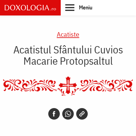
Skip
Meniu
to
main
Main
content
navigation
Acatiste
Acatistul Sfântului Cuvios
Macarie Protopsaltul