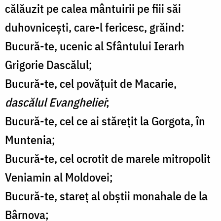
călăuzit pe calea mântuirii pe fiii săi
duhovnicești, care-l fericesc, grăind:
Bucură-te, ucenic al Sfântului Ierarh
Grigorie Dascălul;
Bucură-te, cel povățuit de Macarie,
dascălul Evangheliei
;
Bucură-te, cel ce ai stărețit la Gorgota, în
Muntenia;
Bucură-te, cel ocrotit de marele mitropolit
Veniamin al Moldovei;
Bucură-te, stareț al obștii monahale de la
Bârnova;