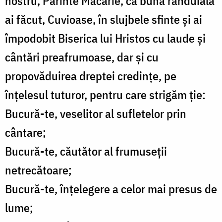
nostru, Părinte Macarie, că bună rânduială
ai făcut, Cuvioase, în slujbele sfinte și ai
împodobit Biserica lui Hristos cu laude și
cântări preafrumoase, dar și cu
propovăduirea dreptei credințe, pe
înțelesul tuturor, pentru care strigăm ție:
Bucură-te, veselitor al sufletelor prin
cântare;
Bucură-te, căutător al frumuseții
netrecătoare;
Bucură-te, înțelegere a celor mai presus de
lume;