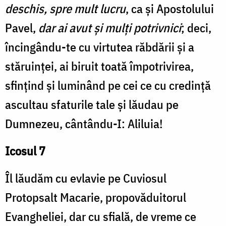
deschis, spre mult lucru
, ca și Apostolului
Pavel,
dar ai avut și mulți potrivnici
; deci,
încingându-te cu virtutea răbdării și a
stăruinței, ai biruit toată împotrivirea,
sfințind și luminând pe cei ce cu credință
ascultau sfaturile tale și lăudau pe
Dumnezeu, cântându-I: Aliluia!
Icosul 7
Îl lăudăm cu evlavie pe Cuviosul
Protopsalt Macarie, propovăduitorul
Evangheliei, dar cu sfială, de vreme ce