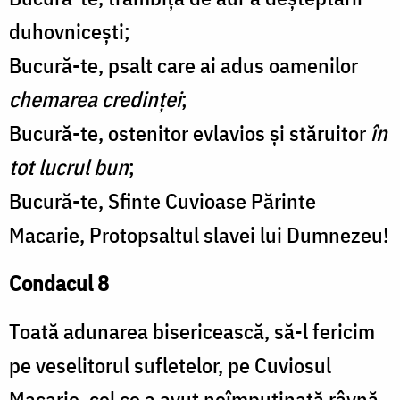
duhovnicești;
Bucură-te, psalt care ai adus oamenilor
chemarea credinței
;
Bucură-te, ostenitor evlavios și stăruitor
în
tot lucrul bun
;
Bucură-te, Sfinte Cuvioase Părinte
Macarie, Protopsaltul slavei lui Dumnezeu!
Condacul 8
Toată adunarea bisericească, să-l fericim
pe veselitorul sufletelor, pe Cuviosul
Macarie, cel ce a avut neîmpuținată râvnă