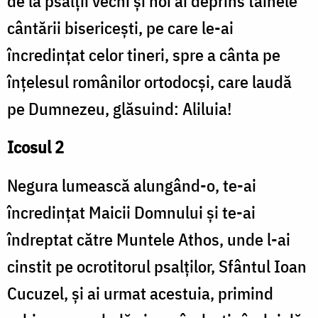
de la psalții vechi și noi ai deprins tainele
cântării bisericești, pe care le-ai
încredințat celor tineri, spre a cânta pe
înțelesul românilor ortodocși, care laudă
pe Dumnezeu, glăsuind: Aliluia!
Icosul 2
Negura lumească alungând-o, te-ai
încredinţat Maicii Domnului şi te-ai
îndreptat către Muntele Athos, unde l-ai
cinstit pe ocrotitorul psalților, Sfântul Ioan
Cucuzel, şi ai urmat acestuia, primind