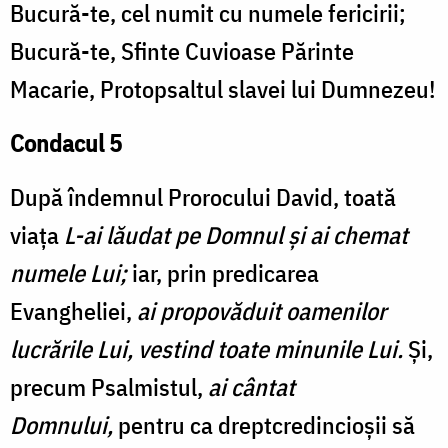
Bucură-te, cel numit cu numele fericirii;
Bucură-te, Sfinte Cuvioase Părinte
Macarie, Protopsaltul slavei lui Dumnezeu!
Condacul 5
După îndemnul Prorocului David, toată
viața
L-ai lăudat pe Domnul și ai chemat
numele Lui;
iar, prin predicarea
Evangheliei,
ai propovăduit oamenilor
lucrările Lui, vestind toate minunile Lui.
Și,
precum Psalmistul,
ai cântat
Domnului,
pentru ca dreptcredincioșii să