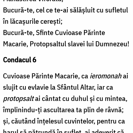
Bucură-te, cel ce te-ai sălășluit cu sufletul
în lăcașurile cerești;
Bucură-te, Sfinte Cuvioase Părinte
Macarie, Protopsaltul slavei lui Dumnezeu!
Condacul 6
Cuvioase Părinte Macarie, ca
ieromonah
ai
slujit cu evlavie la Sfântul Altar, iar ca
protopsalt
ai cântat cu duhul și cu mintea,
împlinindu-ți ascultarea ta plin de râvnă;
și, căutând înțelesul cuvintelor, pentru ca
harul să pătrundă în suflet, ai adeverit că