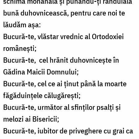
schima monahală și punându-ți rânduială
bună duhovnicească, pentru care noi te
lăudǎm așa:
Bucură-te, vlăstar vrednic al Ortodoxiei
românești;
Bucură-te, cel hrănit duhovnicește în
Gădina Maicii Domnului;
Bucură-te, cel ce ai ținut până la moarte
făgăduințele călugărești;
Bucură-te, următor al sfinților psalți și
melozi ai Bisericii;
Bucură-te, iubitor de priveghere cu grai ca