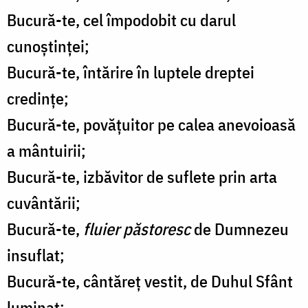
Bucură-te, cel împodobit cu darul
cunoștinței;
Bucură-te, întărire în luptele dreptei
credințe;
Bucură-te, povățuitor pe calea anevoioasă
a mântuirii;
Bucură-te, izbăvitor de suflete prin arta
cuvântării;
Bucură-te,
flui­er păstoresc
de Dumnezeu
insuflat;
Bucură-te, cântăreț vestit, de Duhul Sfânt
luminat;