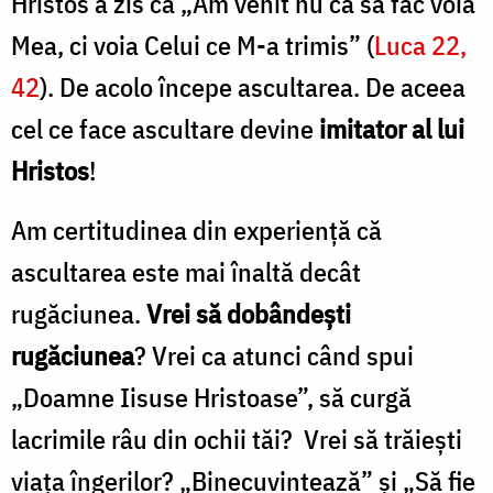
Hristos a zis că „Am venit nu ca să fac voia
Mea, ci voia Celui ce M-a trimis” (
Luca 22,
42
). De acolo începe ascultarea. De aceea
cel ce face ascultare devine
imitator al lui
Hristos
!
Am certitudinea din experiență că
ascultarea este mai înaltă decât
rugăciunea.
Vrei să dobândești
rugăciunea
? Vrei ca atunci când spui
„Doamne Iisuse Hristoase”, să curgă
lacrimile râu din ochii tăi? Vrei să trăiești
viața îngerilor? „Binecuvintează” și „Să fie