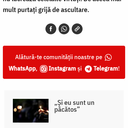
mult purtați grijă de ascultare.
Alătură-te comunității noastre pe
WhatsApp
,
Instagram
și
Telegram
!
„Și eu sunt un
păcătos”