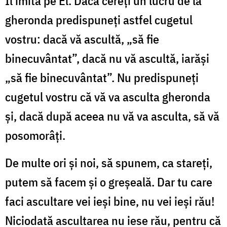
Îl imită pe El. Dacă cereți un lucru de la
gheronda predispuneți astfel cugetul
vostru: dacă vă ascultă, „să fie
binecuvântat”, dacă nu vă ascultă, iarăși
„să fie binecuvântat”. Nu predispuneți
cugetul vostru că vă va asculta gheronda
și, dacă după aceea nu vă va asculta, să vă
posomorâți.
De multe ori și noi, să spunem, ca stareți,
putem să facem și o greșeală. Dar tu care
faci ascultare vei ieși bine, nu vei ieși rău!
Niciodată ascultarea nu iese rău, pentru că