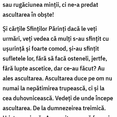
sau rugăciunea minții, ci ne-a predat
ascultarea în obște!
Și cărțile Sfinților Părinți dacă le veți
urmări, veți vedea că mulți s-au sfințit cu
ușurință și foarte comod, și-au sfințit
sufletele lor, fără să facă osteneli, jertfe,
fără lupte ascetice, dar ce-au făcut? Au
ales ascultarea. Ascultarea duce pe om nu
numai la nepătimirea trupească, ci și la
cea duhovnicească. Vedeți de unde începe
ascultarea. De la dumnezeirea treimică.