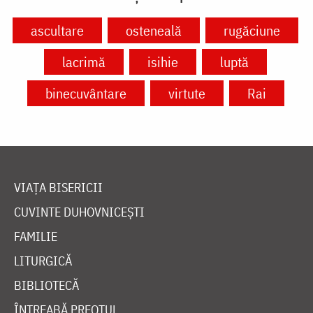
ascultare
osteneală
rugăciune
lacrimă
isihie
luptă
binecuvântare
virtute
Rai
VIAȚA BISERICII
CUVINTE DUHOVNICEȘTI
FAMILIE
LITURGICĂ
BIBLIOTECĂ
ÎNTREABĂ PREOTUL