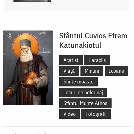
Sfântul Cuvios Efrem
Katunakiotul
Acatist
Paraclis
Viață
Minuni
Icoane
Sfinte moaște
Locuri de pelerinaj
Sfântul Munte Athos
Video
Fotografii