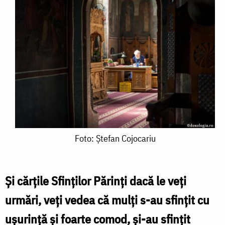
Foto:
Foto: Ştefan Cojocariu
Ştefan
Cojocariu
Și cărțile Sfinților Părinți dacă le veți
urmări, veți vedea că mulți s-au sfințit cu
ușurință și foarte comod, și-au sfințit