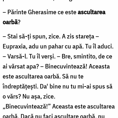
– Părinte Gherasime ce este
ascultarea
oarbă
?
– Stai să-ți spun, zice. A zis stareța –
Eupraxia, adu un pahar cu apă. Tu îl aduci.
– Varsă-l. Tu îl verși. – Bre, smintito, de ce
ai vărsat apa? – Binecuvintează! Aceasta
este ascultarea oarbă. Să nu te
îndreptățești. Da' bine nu tu mi-ai spus să
o vărs? Nu așa, zice.
„Binecuvintează!” Aceasta este ascultarea
oarbă. Dacă nu faci ascultare oarbă, nu