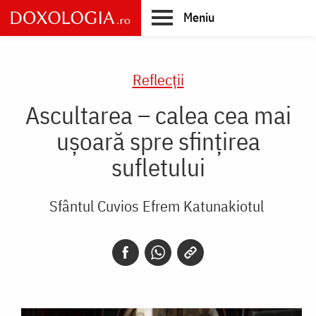
Skip
Meniu
to
main
Main
content
navigation
Reflecții
Ascultarea – calea cea mai
uşoară spre sfinţirea
sufletului
Sfântul Cuvios Efrem Katunakiotul