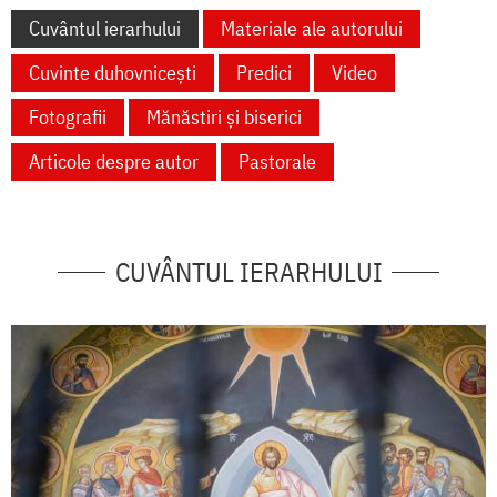
Cuvântul ierarhului
Materiale ale autorului
Cuvinte duhovnicești
Predici
Video
Fotografii
Mănăstiri și biserici
Articole despre autor
Pastorale
CUVÂNTUL IERARHULUI