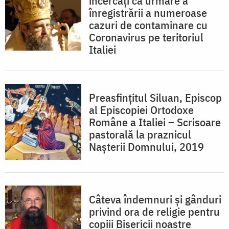
încercați ca urmare a
înregistrării a numeroase
cazuri de contaminare cu
Coronavirus pe teritoriul
Italiei
Preasfințitul Siluan, Episcop
al Episcopiei Ortodoxe
Române a Italiei – Scrisoare
pastorală la praznicul
Nașterii Domnului, 2019
Câteva îndemnuri și gânduri
privind ora de religie pentru
copiii Bisericii noastre