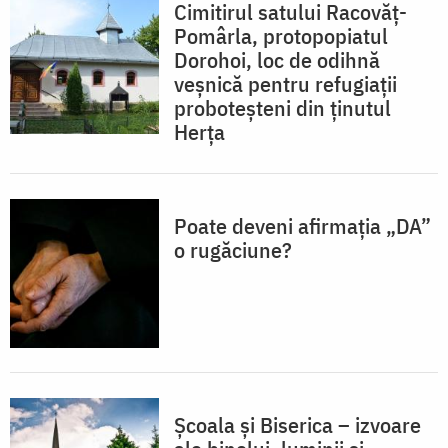
Cimitirul satului Racovăț-
Pomârla, protopopiatul
Dorohoi, loc de odihnă
veșnică pentru refugiații
proboteșteni din ținutul
Herța
Poate deveni afirmația „DA”
o rugăciune?
Școala și Biserica – izvoare