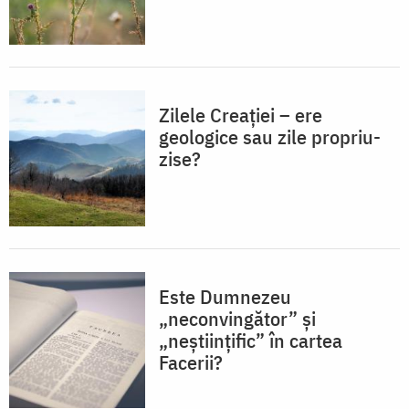
Zilele Creației – ere
geologice sau zile propriu-
zise?
Este Dumnezeu
„neconvingător” și
„neștiințific” în cartea
Facerii?