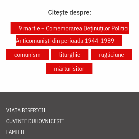
Citește despre:
9 martie – Comemorarea Deținuților Politici
Anticomuniști din perioada 1944-1989
comunism
liturghie
rugăciune
mărturisitor
VIAȚA BISERICII
CUVINTE DUHOVNICEȘTI
FAMILIE