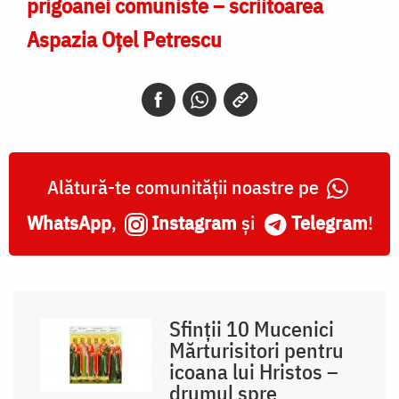
prigoanei comuniste – scriitoarea
Aspazia Oţel Petrescu
Alătură-te comunității noastre pe
WhatsApp
,
Instagram
și
Telegram
!
Sfinții 10 Mucenici
Mărturisitori pentru
icoana lui Hristos –
drumul spre