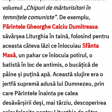
volumul
„Chipuri de mărturisitori în
temnițele comuniste”
. De exemplu,
Părintele Gheorghe Calciu Dumitreasa
săvârșea Liturghia în taină, folosind pentru
aceasta câteva lăzi ce înlocuiau
Sfânta
Masă
, un pahar ce înlocuia potirul, o
batistă în loc de antimis, o bucățică de
pâine și puțină apă. Această slujire era o
jertfă supremă adusă lui Dumnezeu, prin
care Părintele înainta pe calea
desăvârșirii deși, mai târziu, descoperirea
celor folosite pentru Liturghie de către