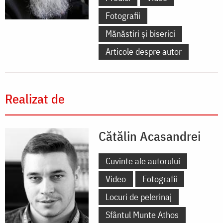
Fotografii
Mănăstiri și biserici
Articole despre autor
Realizat de
Cătălin Acasandrei
Cuvinte ale autorului
Video
Fotografii
Locuri de pelerinaj
Sfântul Munte Athos