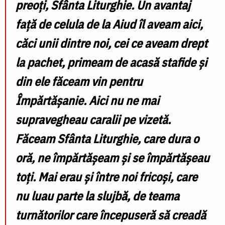
preoţi, Sfânta Liturghie. Un avantaj
faţă de celula de la Aiud îl aveam aici,
căci unii dintre noi, cei ce aveam drept
la pachet, primeam de acasă stafide și
din ele făceam vin pentru
Împărtășanie. Aici nu ne mai
supravegheau caralii pe vizetă.
Făceam Sfânta Liturghie, care dura o
oră, ne împărtăşeam şi se împărtăşeau
toţi. Mai erau şi între noi fricoşi, care
nu luau parte la slujbă, de teama
turnătorilor care începuseră să creadă