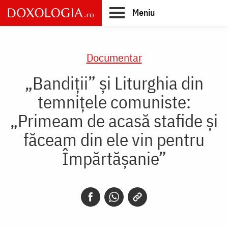
Skip
Meniu
to
main
Main
content
navigation
Documentar
„Bandiții” și Liturghia din
temnițele comuniste:
„Primeam de acasă stafide și
făceam din ele vin pentru
Împărtășanie”