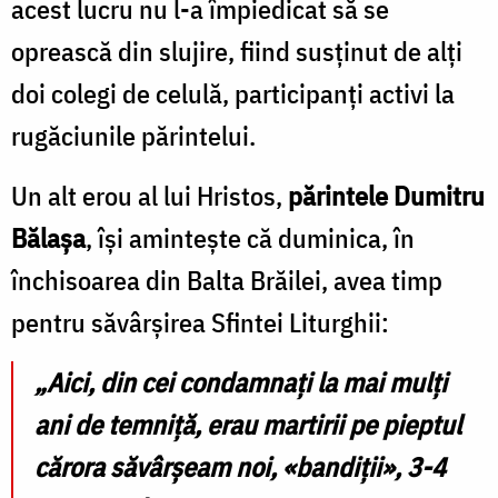
acest lucru nu l-a împiedicat să se
oprească din slujire, fiind susținut de alți
doi colegi de celulă, participanți activi la
rugăciunile părintelui.
Un alt erou al lui Hristos,
părintele Dumitru
Bălaşa
, își amintește că duminica, în
închisoarea din Balta Brăilei, avea timp
pentru săvârșirea Sfintei Liturghii:
„Aici, din cei condamnaţi la mai mulţi
ani de temniţă, erau martirii pe pieptul
cărora săvârşeam noi, «bandiţii», 3-4