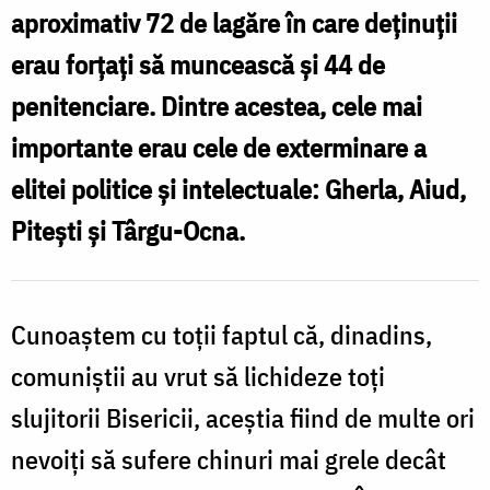
aproximativ 72 de lagăre în care deținuții
ș
comuniste:
L
erau forțați să muncească și 44 de
„Primeam
d
penitenciare. Dintre acestea, cele mai
de
t
importante erau cele de exterminare a
acasă
stafide
elitei politice și intelectuale: Gherla, Aiud,
și
Pitești și Târgu-Ocna.
făceam
din
s
Cunoaștem cu toții faptul că, dinadins,
ele
ș
comuniștii au vrut să lichideze toți
vin
pentru
slujitorii Bisericii, aceștia fiind de multe ori
d
Împărtășanie”
nevoiţi să sufere chinuri mai grele decât
e