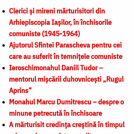
Clerici şi mireni mărturisitori din
Arhiepiscopia Iaşilor, în închisorile
comuniste (1945-1964)
Ajutorul Sfintei Parascheva pentru cei
care au suferit în temniţele comuniste
Ieroschimonahul Daniil Tudor –
mentorul mişcării duhovniceşti „Rugul
Aprins”
Monahul Marcu Dumitrescu – despre o
minune petrecută în închisoare
A mărturisit credința creştină în timpul