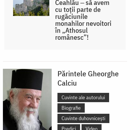
Ceahlău ‒ să avem
cu toții parte de
rugăciunile
monahilor nevoitori
în „Athosul
românesc”!
Părintele Gheorghe
Calciu
Cuvinte ale autorului
Biografie
Cuvinte duhovnicești
Predici
Video