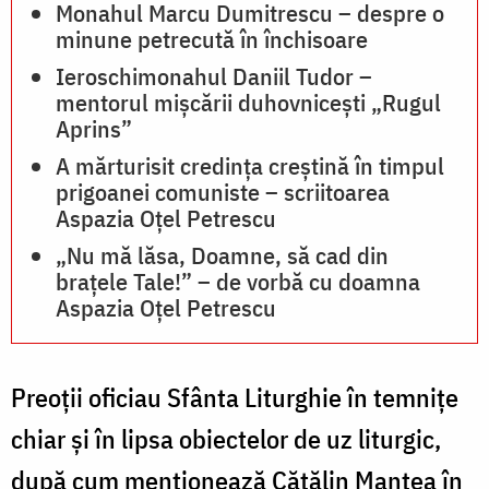
Monahul Marcu Dumitrescu – despre o
minune petrecută în închisoare
Ieroschimonahul Daniil Tudor –
mentorul mișcării duhovnicești „Rugul
Aprins”
A mărturisit credința creştină în timpul
prigoanei comuniste – scriitoarea
Aspazia Oţel Petrescu
„Nu mă lăsa, Doamne, să cad din
braţele Tale!” – de vorbă cu doamna
Aspazia Oţel Petrescu
Preoții oficiau Sfânta Liturghie în temnițe
chiar și în lipsa obiectelor de uz liturgic,
după cum menționează Cătălin Mantea în