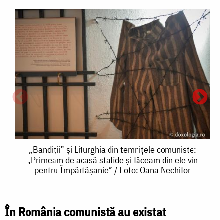
„Bandiții”
„Bandiții” și Liturghia din temnițele comuniste:
„Primeam de acasă stafide și făceam din ele vin
și
pentru Împărtășanie” / Foto: Oana Nechifor
Liturghia
din
În România comunistă au existat
„
temnițele