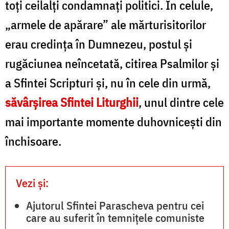
/
toți ceilalți condamnați politici. În celule,
v
Foto:
„armele de apărare” ale mărturisitorilor
Oana
erau credința în Dumnezeu, postul și
Nechifor
rugăciunea neîncetată, citirea Psalmilor și
/
a Sfintei Scripturi și, nu în cele din urmă,
F
săvârșirea Sfintei Liturghii
, unul dintre cele
Ș
mai importante momente duhovnicești din
C
închisoare.
Vezi și:
Ajutorul Sfintei Parascheva pentru cei
care au suferit în temnițele comuniste