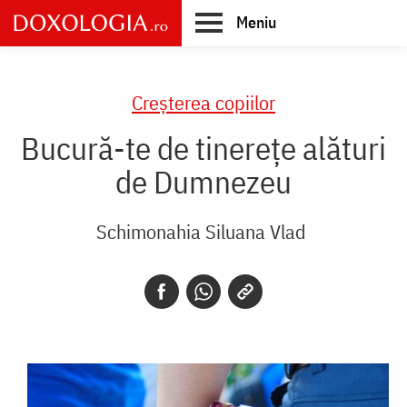
Skip
Meniu
to
main
Main
content
navigation
Creşterea copiilor
Bucură-te de tinerețe alături
de Dumnezeu
Schimonahia Siluana Vlad