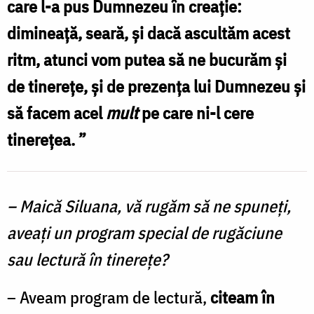
care l-a pus Dumnezeu în creație:
/
dimineață, seară, și dacă ascultăm acest
Foto:
ritm, atunci vom putea să ne bucurăm și
Andrei
de tinerețe, și de prezența lui Dumnezeu și
Agache
să facem acel
mult
pe care ni-l cere
tinerețea. ”
– Maică Siluana, vă rugăm să ne spuneți,
aveați un program special de rugăciune
sau lectură în tinerețe?
– Aveam program de lectură,
citeam în