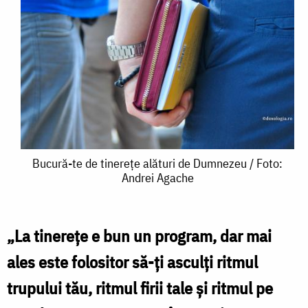
Bucură-
Bucură-te de tinerețe alături de Dumnezeu / Foto:
Andrei Agache
te
de
tinerețe
„La tinerețe e bun un program, dar mai
alături
ales este folositor să-ți asculți ritmul
de
trupului tău, ritmul firii tale și ritmul pe
Dumnezeu