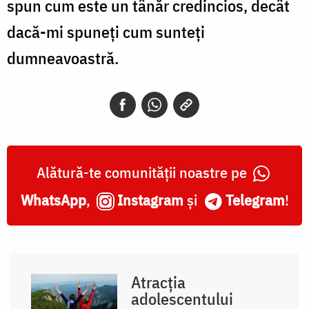
spun cum este un tânăr credincios, decât
dacă-mi spuneți cum sunteți
dumneavoastră.
Alătură-te comunității noastre pe
WhatsApp
,
Instagram
și
Telegram
!
Atracția
adolescentului