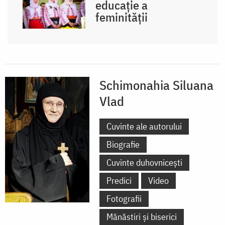
educație a
feminității
Schimonahia Siluana
Vlad
Cuvinte ale autorului
Biografie
Cuvinte duhovnicești
Predici
Video
Fotografii
Mănăstiri și biserici