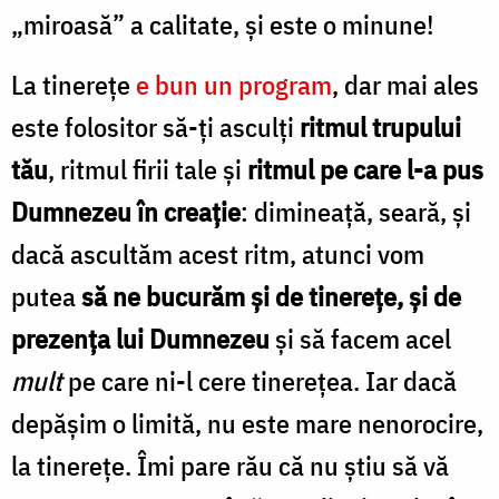
„miroasă” a calitate, și este o minune!
La tinerețe
e bun un program
, dar mai ales
este folositor să-ți asculți
ritmul trupului
tău
, ritmul firii tale și
ritmul pe care l-a pus
Dumnezeu în creație
: dimineață, seară, și
dacă ascultăm acest ritm, atunci vom
putea
să ne bucurăm și de tinerețe, și de
prezența lui Dumnezeu
și să facem acel
mult
pe care ni-l cere tinerețea. Iar dacă
depășim o limită, nu este mare nenorocire,
la tinerețe. Îmi pare rău că nu știu să vă