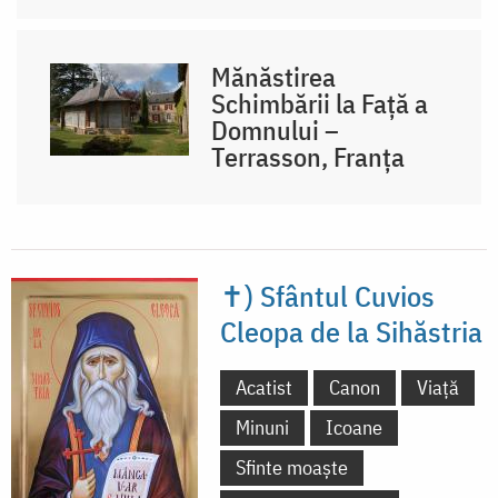
Mănăstirea
Schimbării la Față a
Domnului –
Terrasson, Franţa
✝) Sfântul Cuvios
Cleopa de la Sihăstria
Acatist
Canon
Viață
Minuni
Icoane
Sfinte moaște