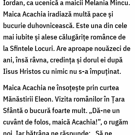
Iordan, ca ucenică a maicii Melania Mincu.
Maica Acachia iradiază multă pace și
bucurie duhovnicească. Este una din cele
mai iubite și alese călugărițe românce de
la Sfintele Locuri. Are aproape nouăzeci de
ani, însă râvna, credința și dorul ei după
Iisus Hristos cu nimic nu s-a împuținat.
Maica Acachia ne însoțește prin curtea
Mănăstirii Eleon. Vizita românilor în Țara
Sfântă o bucură foarte mult. „Dă-ne un
cuvânt de folos, maică Acachia!”, o rugăm
noi. Iar bătrâna ne răspunde: „Să ne