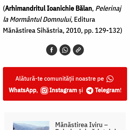
(
Arhimandritul Ioanichie Bălan
,
Pelerinaj
la Mormântul Domnului
, Editura
Mănăstirea Sihăstria, 2010, pp. 129-132)
Alătură-te comunității noastre pe
WhatsApp
,
Instagram
și
Telegram
!
Mănăstirea Iviru –