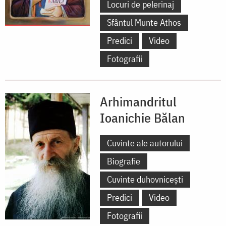
Locuri de pelerinaj
Sfântul Munte Athos
Predici
Video
Fotografii
Arhimandritul
Ioanichie Bălan
Cuvinte ale autorului
Biografie
Cuvinte duhovnicești
Predici
Video
Fotografii