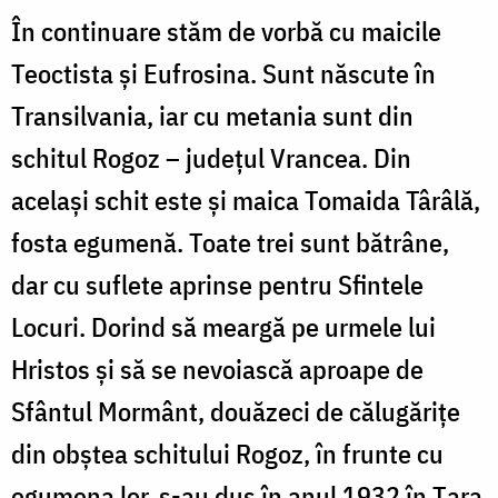
În continuare stăm de vorbă cu maicile
Teoctista și Eufrosina. Sunt născute în
Transilvania, iar cu metania sunt din
schitul Rogoz – județul Vrancea. Din
același schit este și maica Tomaida Târâlă,
fosta egumenă. Toate trei sunt bătrâne,
dar cu suflete aprinse pentru Sfintele
Locuri. Dorind să meargă pe urmele lui
Hristos și să se nevoiască aproape de
Sfântul Mormânt, douăzeci de călugărițe
din obștea schitului Rogoz, în frunte cu
egumena lor, s-au dus în anul 1932 în Țara