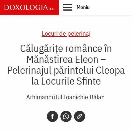
Skip
Meniu
to
main
Main
content
navigation
Locuri de pelerinaj
Călugărițe românce în
Mănăstirea Eleon –
Pelerinajul părintelui Cleopa
la Locurile Sfinte
Arhimandritul Ioanichie Bălan