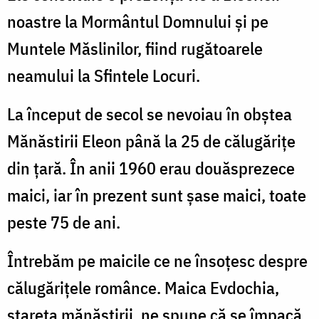
noastre la Mormântul Domnului și pe
Muntele Măslinilor, fiind rugătoarele
neamului la Sfintele Locuri.
La început de secol se nevoiau în obștea
Mănăstirii Eleon până la 25 de călugărițe
din țară. În anii 1960 erau douăsprezece
maici, iar în prezent sunt șase maici, toate
peste 75 de ani.
Întrebăm pe maicile ce ne însoțesc despre
călugărițele românce. Maica Evdochia,
stareța mănăstirii, ne spune că se împacă