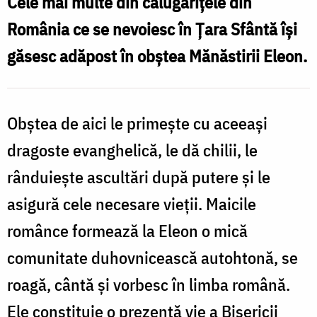
Cele mai multe din călugărițele din
Muntele
România ce se nevoiesc în Țara Sfântă își
Măslinilor
găsesc adăpost în obștea Mănăstirii Eleon.
/
Foto:
M
Obștea de aici le primește cu aceeași
Tudor
/
Zaporojanu
dragoste evanghelică, le dă chilii, le
F
rânduiește ascultări după putere și le
asigură cele necesare vieții. Maicile
N
românce formează la Eleon o mică
comunitate duhovnicească autohtonă, se
roagă, cântă și vorbesc în limba română.
Ele constituie o prezență vie a Bisericii