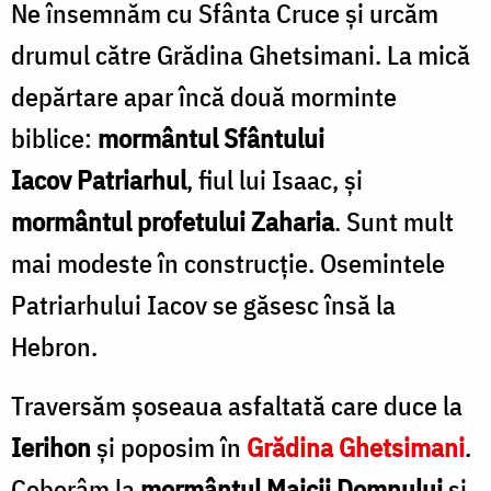
Ne însemnăm cu Sfânta Cruce şi urcăm
drumul către Grădina Ghetsimani. La mică
depărtare apar încă două morminte
biblice:
mormântul Sfântului
Iacov Patriarhul
, fiul lui Isaac, şi
mormântul profetului Zaharia
. Sunt mult
mai modeste în construcţie. Osemintele
Patriarhului Iacov se găsesc însă la
Hebron.
Traversăm şoseaua asfaltată care duce la
Ierihon
şi poposim în
Grădina Ghetsimani
.
Coborâm la
mormântul Maicii Domnului
şi