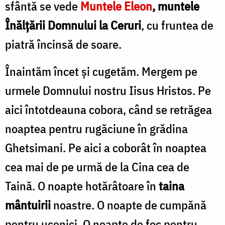
sfântă se vede
Muntele Eleon
, muntele
Înălţării Domnului la Ceruri
, cu fruntea de
piatră încinsă de soare.
Înaintăm încet şi cugetăm. Mergem pe
urmele Domnului nostru Iisus Hristos. Pe
aici întotdeauna cobora, când se retrăgea
noaptea pentru rugăciune în grădina
Ghetsimani. Pe aici a coborât în noaptea
cea mai de pe urmă de la Cina cea de
Taină. O noapte hotărâtoare în
taina
mântuirii
noastre. O noapte de cum­pănă
pentru ucenici. O noapte de foc pentru