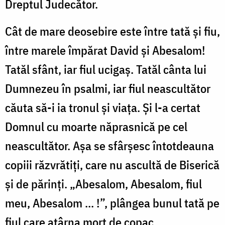
Dreptul Judecător.
Cât de mare deosebire este între tată şi fiu,
între marele împărat David şi Abesalom!
Tatăl sfânt, iar fiul ucigaş. Tatăl cânta lui
Dumnezeu în psalmi, iar fiul neascultător
căuta să-i ia tronul şi viaţa. Şi l-a certat
Domnul cu moarte năprasnică pe cel
neascultător. Aşa se sfârşesc întotdeauna
copiii răzvrătiţi, care nu ascultă de Biserică
şi de părinţi. „Abesalom, Abesalom, fiul
meu, Abesalom ... !”, plângea bunul tată pe
fiul care atârna mort de copac.