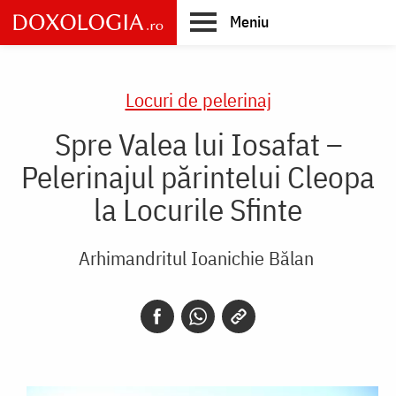
Skip
Meniu
to
main
Main
content
navigation
Locuri de pelerinaj
Spre Valea lui Iosafat –
Pelerinajul părintelui Cleopa
la Locurile Sfinte
Arhimandritul Ioanichie Bălan