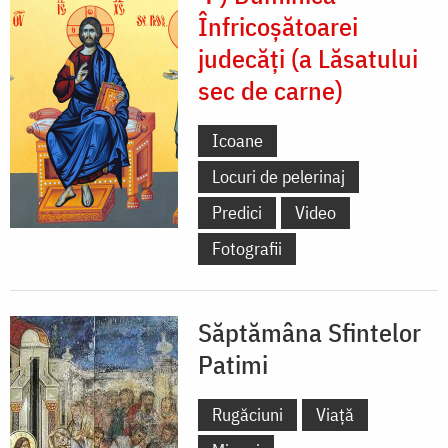
Înfricoșătoarei
judecăți (a Lăsatului
sec de carne)
Icoane
Locuri de pelerinaj
Predici
Video
Fotografii
Săptămâna Sfintelor
Patimi
Rugăciuni
Viață