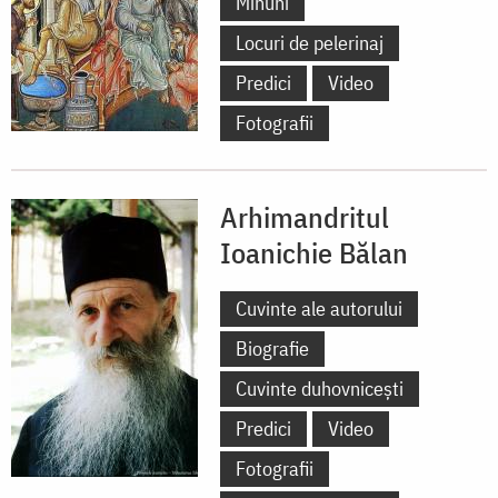
Minuni
Locuri de pelerinaj
Predici
Video
Fotografii
Arhimandritul
Ioanichie Bălan
Cuvinte ale autorului
Biografie
Cuvinte duhovnicești
Predici
Video
Fotografii