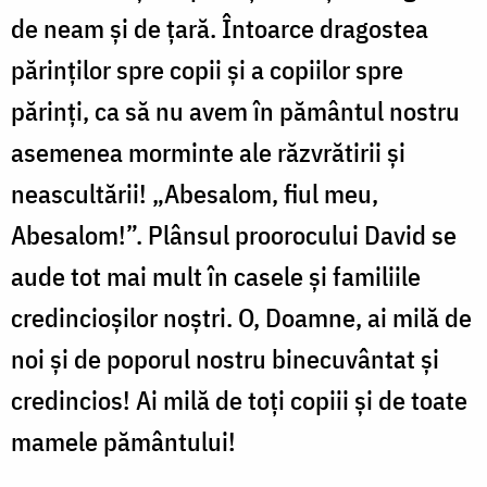
de neam şi de ţară. Întoarce dragostea
părinţilor spre copii şi a copiilor spre
părinţi, ca să nu avem în pământul nostru
asemenea morminte ale răzvrătirii şi
neascultării! „Abesalom, fiul meu,
Abesalom!”. Plânsul proorocului David se
aude tot mai mult în casele şi familiile
credincioşilor noştri. O, Doamne, ai milă de
noi şi de poporul nostru binecuvântat şi
credincios! Ai milă de toţi copiii şi de toate
mamele pământului!