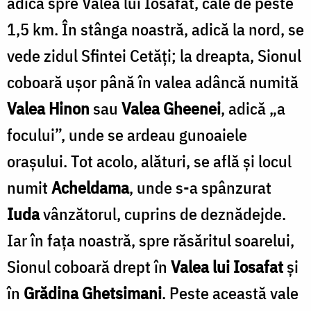
adică spre Valea lui Iosafat, cale de peste
1,5 km. În stânga noastră, adică la nord, se
vede zidul Sfintei Cetăţi; la dreapta, Sionul
coboară uşor până în valea adâncă numită
Valea Hinon
sau
Valea Gheenei
, adică „a
focului”, unde se ardeau gunoaiele
oraşului. Tot acolo, alături, se află şi locul
numit
Acheldama
, unde s-a spânzurat
Iuda
vânzătorul, cuprins de deznădejde.
Iar în faţa noastră, spre răsăritul soarelui,
Sionul coboară drept în
Valea lui Iosafat
şi
în
Grădina Ghetsimani
. Peste această vale