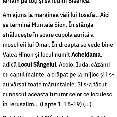
iertăm pe toţi şi să iubim Biserica.
Am ajuns la marginea văii lui Iosafat. Aici
se termină Muntele Sion. În stânga
străluceşte în soare cupola aurită a
moscheii lui Omar. În dreapta se vede bine
Valea Hinon şi locul numit
Acheldama
,
adică
Locul Sângelui
. Acolo, Iuda, căzând
cu capul înainte, a crăpat pe la mijloc şi i s-
au vărsat toate mărun­taiele. Şi s-a făcut
cunoscut aceasta tuturor celor ce locuiesc
în Ierusalim... (Fapte 1, 18-19) (…)