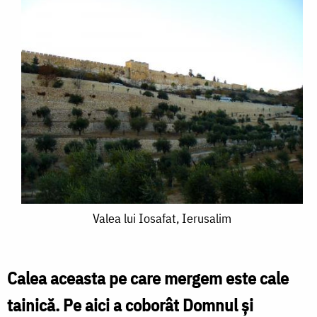
Valea
Valea lui Iosafat, Ierusalim
lui
Iosafat,
Calea aceasta pe care mergem este cale
Ierusalim
tainică. Pe aici a coborât Domnul şi