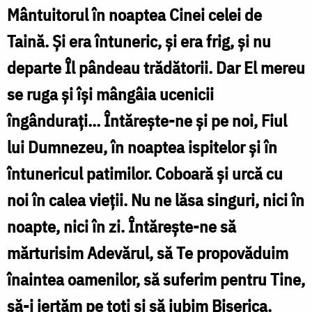
Mântuitorul în noaptea Cinei celei de
Taină. Şi era întuneric, şi era frig, şi nu
departe Îl pândeau trădătorii. Dar El mereu
se ruga şi îşi mângâia ucenicii
îngânduraţi... Întăreşte-ne şi pe noi, Fiul
lui Dumnezeu, în noaptea ispitelor şi în
întunericul patimilor. Coboară şi urcă cu
noi în calea vieţii. Nu ne lăsa singuri, nici în
noapte, nici în zi. Întăreşte-ne să
mărturisim Adevărul, să Te propovăduim
înaintea oamenilor, să suferim pen­tru Tine,
să-i iertăm pe toţi şi să iubim Biserica.