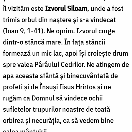
îl vizităm este
Izvorul Siloam
, unde a fost
trimis orbul din naştere şi s-a vindecat
(Ioan 9, 1-41). Ne oprim. Izvorul curge
dintr-o stâncă mare. În faţa stâncii
formează un mic lac, apoi îşi croieşte drum
spre valea Pârâului Cedrilor. Ne atingem de
apa aceasta sfân­tă şi binecuvântată de
profeţi şi de Însuşi Iisus Hrirtos și ne
rugăm ca Domnul să vindece ochii
sufletelor trupurilor noastre de toată
orbirea şi necurăţia, ca să vedem bine
calea mântuirii.