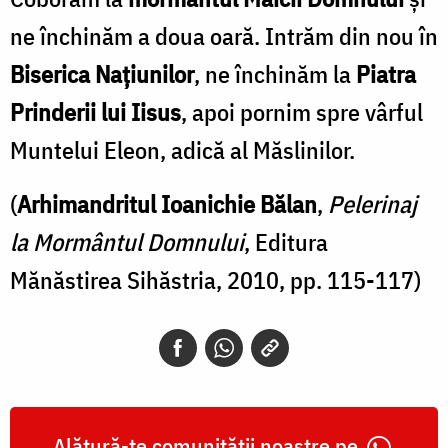
ne închinăm a doua oară. Intrăm din nou în
Biserica Naţiunilor
, ne închinăm la
Piatra
Prinderii lui Iisus
, apoi pornim spre vârful
Muntelui Eleon, adică al Măslinilor.
(
Arhimandritul Ioanichie Bălan
,
Pelerinaj
la Mormântul Domnului
, Editura
Mănăstirea Sihăstria, 2010, pp. 115-117)
Alătură-te comunității noastre pe