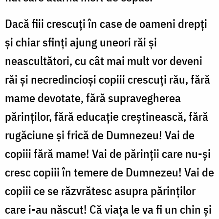
Dacă fiii crescuţi în case de oameni drepţi
şi chiar sfinţi ajung uneori răi şi
neascultători, cu cât mai mult vor deveni
răi şi necredincioşi copiii crescuţi rău, fără
mame devotate, fără supravegherea
părinţilor, fără educaţie creştinească, fără
rugăciune şi frică de Dumnezeu! Vai de
copiii fără mame! Vai de părinţii care nu-şi
cresc copiii în temere de Dumnezeu! Vai de
copiii ce se răzvrătesc asupra părinţilor
care i-au născut! Că viaţa le va fi un chin şi