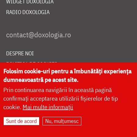
WIDGET DOXOLOGIA
RADIO DOXOLOGIA
DESPRE NOI
POLITICA DE COOKIES
Folosim cookie-uri pentru a îmbunătăți experiența
DONEAZĂ ONLINE PENTRU CATEDRALA NAȚIONALĂ
dumneavoastră pe acest site.
Prin continuarea navigării în această pagină
confirmați acceptarea utilizării fișierelor de tip
LIVE
cookie.
Mai multe informații
Sunt de acord
Nu, mulțumesc
Site dezvoltat de
DOXOLOGIA MEDIA
,
Arhiepiscopia Iașilor | ©
doxologia.ro