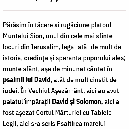
Părăsim în tăcere şi rugăciune platoul
Muntelui Sion, unul din cele mai sfinte
locuri din Ierusalim, legat atât de mult de
istoria, credinţa şi speranţa poporului ales;
munte sfânt, aşa de minunat cântat în
psalmii lui David
, atât de mult cinstit de
iudei. În Vechiul Aşeză­mânt, aici au avut
palatul împăraţii
David şi Solomon
, aici a
fost aşezat Cortul Mărturiei cu Tablele
Legii, aici s-a scris Psaltirea marelui