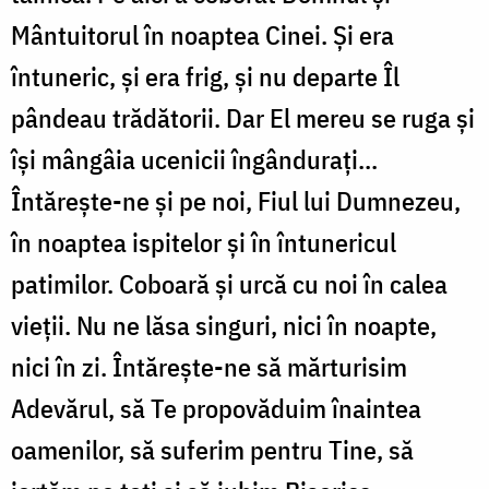
Mântuitorul în noaptea Cinei. Şi era
întuneric, şi era frig, şi nu departe Îl
pândeau trădătorii. Dar El mereu se ruga şi
îşi mângâia ucenicii îngânduraţi...
Întăreşte-ne şi pe noi, Fiul lui Dumnezeu,
în noaptea ispitelor şi în întunericul
patimilor. Coboară şi urcă cu noi în calea
vieţii. Nu ne lăsa singuri, nici în noapte,
nici în zi. Întăreşte-ne să mărturisim
Adevărul, să Te propovăduim înaintea
oamenilor, să suferim pen­tru Tine, să