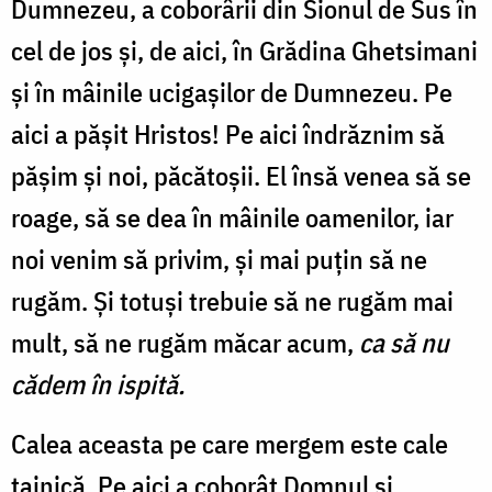
Dumnezeu, a coborârii din Sionul de Sus în
cel de jos şi, de aici, în Grădina Ghetsimani
şi în mâinile ucigaşilor de Dum­nezeu. Pe
aici a păşit Hristos! Pe aici îndrăznim să
păşim şi noi, păcătoşii. El însă venea să se
roage, să se dea în mâinile oamenilor, iar
noi venim să privim, şi mai puţin să ne
rugăm. Şi totuşi trebuie să ne rugăm mai
mult, să ne rugăm măcar acum,
ca să nu
cădem în ispită.
Calea aceasta pe care mergem este cale
tainică. Pe aici a coborât Domnul şi