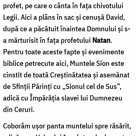
profet, pe care o cânta în faţa chivotului
Legii. Aici a plâns în sac şi cenuşă David,
după ce a păcătuit înaintea Domnului şi s-
a mărturisit în faţa profetului
Natan
.
Pentru toate aceste fapte şi eve­nimente
biblice petrecute aici, Muntele Sion este
cinstit de toată Creştinătatea şi asemănat
de Sfinţii Părinţi cu „Sionul cel de Sus”,
adică cu Împărăţia slavei lui Dumnezeu
din Ceruri.
Coborâm uşor panta muntelui spre răsărit,