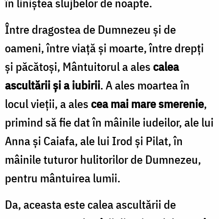
în liniştea slujbelor de noapte.
Între dragostea de Dumnezeu şi de
oameni, între viaţă şi moarte, între drepţi
şi păcătoşi, Mântuitorul a ales
calea
ascultării şi a iubirii
. A ales moartea în
locul vieţii, a ales
cea mai mare smerenie
,
primind să fie dat în mâinile iudeilor, ale lui
Anna şi Caiafa, ale lui Irod şi Pilat, în
mâinile tuturor hulitorilor de Dumnezeu,
pentru mântuirea lumii.
Da, aceasta este calea ascultării de