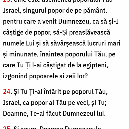
Israel, singurul popor de pe pământ,
pentru care a venit Dumnezeu, ca să şi-I
câştige de popor, să-Şi preaslăvească
numele Lui şi să săvârşească lucruri mari
şi minunate, înaintea poporului Tău, pe
care Tu Ți l-ai câştigat de la egipteni,
izgonind popoarele şi zeii lor?
24
. Şi Tu Ți-ai întărit pe poporul Tău,
Israel, ca popor al Tău pe veci, şi Tu;
Doamne, Te-ai făcut Dumnezeul lui.
25
. Şi acum, Doamne Dumnezeule,