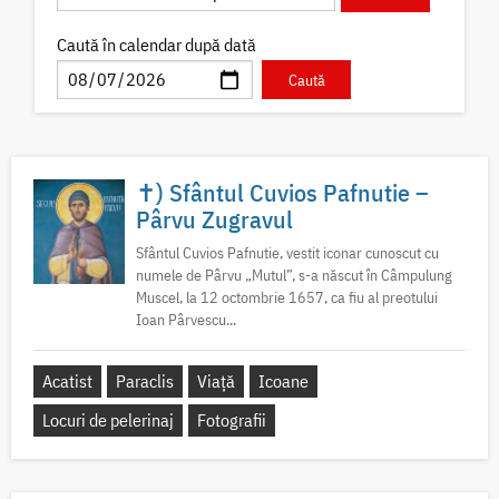
Caută în calendar după dată
✝) Sfântul Cuvios Pafnutie –
Pârvu Zugravul
Sfântul Cuvios Pafnutie, vestit iconar cunoscut cu
numele de Pârvu „Mutul”, s-a născut în Câmpulung
Muscel, la 12 octombrie 1657, ca fiu al preotului
Ioan Pârvescu...
Acatist
Paraclis
Viață
Icoane
Locuri de pelerinaj
Fotografii