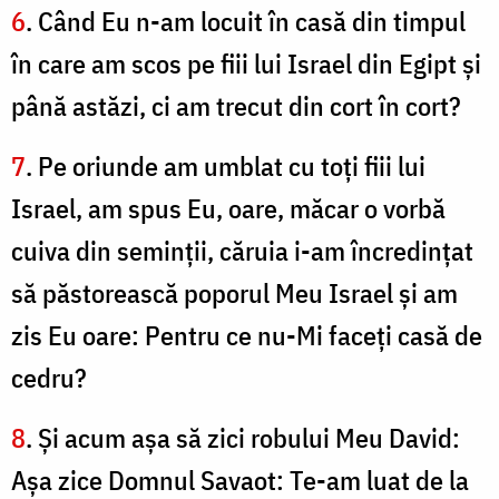
6
. Când Eu n-am locuit în casă din timpul
în care am scos pe fiii lui Israel din Egipt şi
până astăzi, ci am trecut din cort în cort?
7
. Pe oriunde am umblat cu toţi fiii lui
Israel, am spus Eu, oare, măcar o vorbă
cuiva din seminţii, căruia i-am încredinţat
să păstorească poporul Meu Israel şi am
zis Eu oare: Pentru ce nu-Mi faceţi casă de
cedru?
8
. Şi acum aşa să zici robului Meu David:
Aşa zice Domnul Savaot: Te-am luat de la