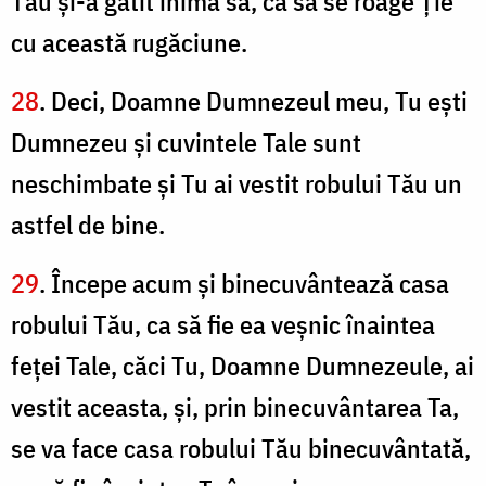
Tău şi-a gătit inima sa, ca să se roage Ție
cu această rugăciune.
28
. Deci, Doamne Dumnezeul meu, Tu eşti
Dumnezeu şi cuvintele Tale sunt
neschimbate şi Tu ai vestit robului Tău un
astfel de bine.
29
. Începe acum şi binecuvântează casa
robului Tău, ca să fie ea veşnic înaintea
feţei Tale, căci Tu, Doamne Dumnezeule, ai
vestit aceasta, şi, prin binecuvântarea Ta,
se va face casa robului Tău binecuvântată,