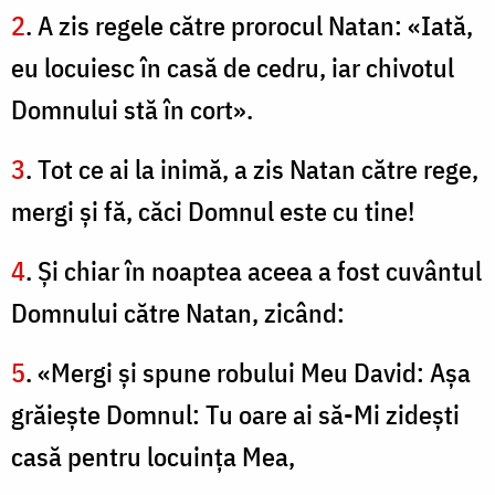
2
. A zis regele către prorocul Natan: «Iată,
eu locuiesc în casă de cedru, iar chivotul
Domnului stă în cort».
3
. Tot ce ai la inimă, a zis Natan către rege,
mergi şi fă, căci Domnul este cu tine!
4
. Şi chiar în noaptea aceea a fost cuvântul
Domnului către Natan, zicând:
5
. «Mergi şi spune robului Meu David: Aşa
grăieşte Domnul: Tu oare ai să-Mi zideşti
casă pentru locuinţa Mea,