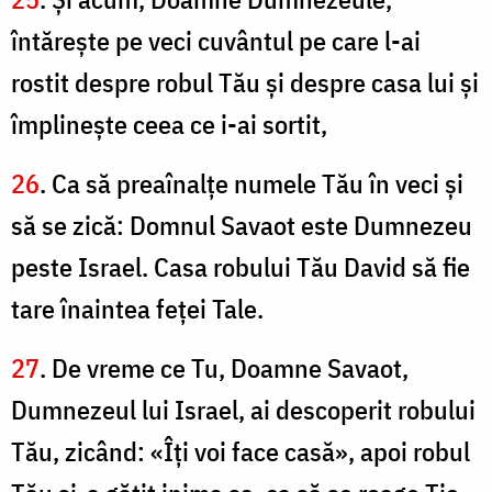
întăreşte pe veci cuvântul pe care l-ai
rostit despre robul Tău şi despre casa lui şi
împlineşte ceea ce i-ai sortit,
26
. Ca să preaînalţe numele Tău în veci şi
să se zică: Domnul Savaot este Dumnezeu
peste Israel. Casa robului Tău David să fie
tare înaintea feţei Tale.
27
. De vreme ce Tu, Doamne Savaot,
Dumnezeul lui Israel, ai descoperit robului
Tău, zicând: «Îţi voi face casă», apoi robul