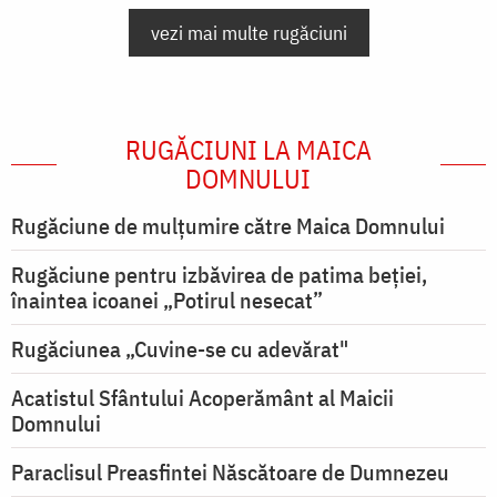
vezi mai multe rugăciuni
RUGĂCIUNI LA MAICA
DOMNULUI
Rugăciune de mulţumire către Maica Domnului
Rugăciune pentru izbăvirea de patima beției,
înaintea icoanei „Potirul nesecat”
Rugăciunea „Cuvine-se cu adevărat"
Acatistul Sfântului Acoperământ al Maicii
Domnului
Paraclisul Preasfintei Născătoare de Dumnezeu