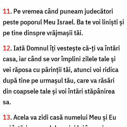
11
. Pe vremea când puneam judecători
peste poporul Meu Israel. Ba te voi linişti şi
pe tine dinspre vrăjmaşii tăi.
12
. Iată Domnul îţi vesteşte că-ţi va întări
casa, iar când se vor împlini zilele tale şi
vei răposa cu părinţii tăi, atunci voi ridica
după tine pe urmaşul tău, care va răsări
din coapsele tale şi voi întări stăpânirea
sa.
13
. Acela va zidi casă numelui Meu şi Eu