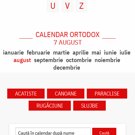
U
V
Z
CALENDAR ORTODOX
7 AUGUST
ianuarie
februarie
martie
aprilie
mai
iunie
iulie
august
septembrie
octombrie
noiembrie
decembrie
ACATISTE
CANOANE
PARACLISE
RUGĂCIUNI
SLUJBE