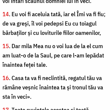
voi întări scaunul domniei lui în veci.
14
. Eu voi fi aceluia tată, iar el Îmi va fi fiu;
de va greşi, îl voi pedepsi Eu cu toiagul
bărbaţilor şi cu loviturile fiilor oamenilor,
15
. Dar mila Mea nu o voi lua de la el cum
am luat-o de la Saul, pe care l-am lepădat
înaintea feţei tale.
16
. Casa ta va fi neclintită, regatul tău va
rămâne veşnic înaintea ta şi tronul tău va
sta în veci».
17
. Toate cuvintele acestea şi toată