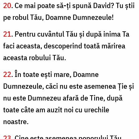
20
. Ce mai poate să-ţi spună David? Tu ştii
pe robul Tău, Doamne Dumnezeule!
21
. Pentru cuvântul Tău şi după inima Ta
faci aceasta, descoperind toată mărirea
aceasta robului Tău.
22
. În toate eşti mare, Doamne
Dumnezeule, căci nu este asemenea Ție şi
nu este Dumnezeu afară de Tine, după
toate câte am auzit noi cu urechile
noastre.
23
. Cine este asemenea poporului Tău