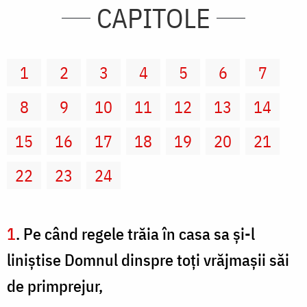
CAPITOLE
1
2
3
4
5
6
7
8
9
10
11
12
13
14
15
16
17
18
19
20
21
22
23
24
1
. Pe când regele trăia în casa sa şi-l
liniştise Domnul dinspre toţi vrăjmaşii săi
de primprejur,