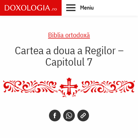
Skip
Meniu
to
main
Main
content
navigation
Biblia ortodoxă
Cartea a doua a Regilor –
Capitolul 7