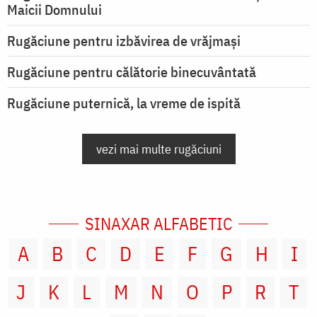
Maicii Domnului
Rugăciune pentru izbăvirea de vrăjmași
Rugăciune pentru călătorie binecuvântată
Rugăciune puternică, la vreme de ispită
vezi mai multe rugăciuni
SINAXAR ALFABETIC
A
B
C
D
E
F
G
H
I
J
K
L
M
N
O
P
R
T