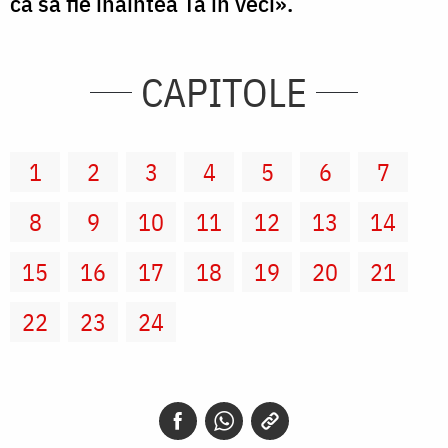
ca să fie înaintea Ta în veci».
CAPITOLE
1
2
3
4
5
6
7
8
9
10
11
12
13
14
15
16
17
18
19
20
21
22
23
24