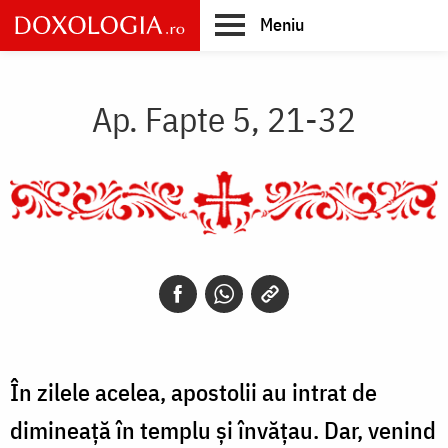
Skip
Meniu
to
main
Main
content
navigation
Ap. Fapte 5, 21-32
În zilele acelea, apostolii au intrat de
dimineață în templu și învățau. Dar, venind