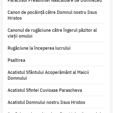
Paraclisul Preasfintei Născătoare de Dumnezeu
Canon de pocăință către Domnul nostru Iisus
Hristos
Canonul de rugăciune către îngerul păzitor al
vieții omului
Rugăciune la începerea lucrului
Psaltirea
Acatistul Sfântului Acoperământ al Maicii
Domnului
Acatistul Sfintei Cuvioase Parascheva
Acatistul Domnului nostru Iisus Hristos