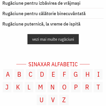
Rugăciune pentru izbăvirea de vrăjmași
Rugăciune pentru călătorie binecuvântată
Rugăciune puternică, la vreme de ispită
vezi mai multe rugăciuni
SINAXAR ALFABETIC
A
B
C
D
E
F
G
H
I
J
K
L
M
N
O
P
R
T
U
V
Z