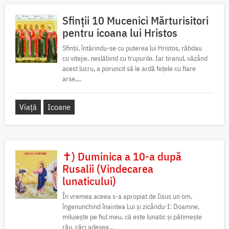
Sfinții 10 Mucenici Mărturisitori
pentru icoana lui Hristos
Sfinții, întărindu-se cu puterea lui Hristos, răbdau
cu vitejie, neslăbind cu trupurile. Iar tiranul, văzând
acest lucru, a poruncit să le ardă fețele cu fiare
arse,...
Viață
Icoane
✝) Duminica a 10-a după
Rusalii (Vindecarea
lunaticului)
În vremea aceea s-a apropiat de Iisus un om,
îngenunchind înaintea Lui și zicându-I: Doamne,
miluiește pe fiul meu, că este lunatic și pătimește
rău, căci adesea...