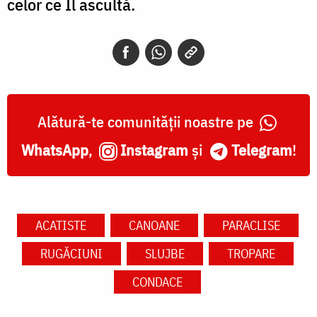
celor ce Îl ascultă.
Alătură-te comunității noastre pe
WhatsApp
,
Instagram
și
Telegram
!
ACATISTE
CANOANE
PARACLISE
RUGĂCIUNI
SLUJBE
TROPARE
CONDACE