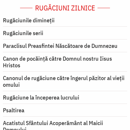
RUGĂCIUNI ZILNICE
Rugăciunile dimineții
Rugăciunile serii
Paraclisul Preasfintei Născătoare de Dumnezeu
Canon de pocăință către Domnul nostru Iisus
Hristos
Canonul de rugăciune către îngerul păzitor al vieții
omului
Rugăciune la începerea lucrului
Psaltirea
Acatistul Sfântului Acoperământ al Maicii
Domnului