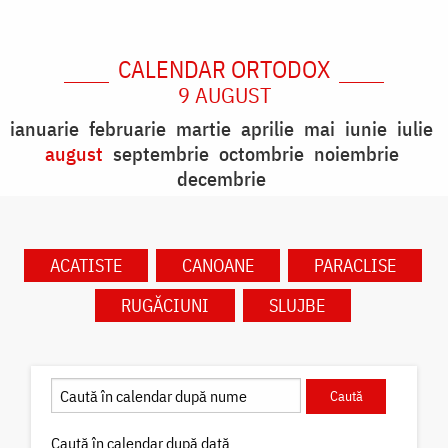
CALENDAR ORTODOX
9 AUGUST
ianuarie
februarie
martie
aprilie
mai
iunie
iulie
august
septembrie
octombrie
noiembrie
decembrie
ACATISTE
CANOANE
PARACLISE
RUGĂCIUNI
SLUJBE
Caută în calendar după dată