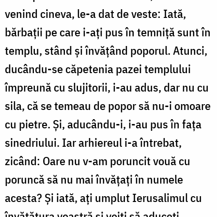
venind cineva, le-a dat de veste: Iată,
bărbații pe care i-ați pus în temniță sunt în
templu, stând și învățând poporul. Atunci,
ducându-se căpetenia pazei templului
împreună cu slujitorii, i-au adus, dar nu cu
sila, că se temeau de popor să nu-i omoare
cu pietre. Și, aducându-i, i-au pus în fața
sinedriului. Iar arhiereul i-a întrebat,
zicând: Oare nu v-am poruncit vouă cu
poruncă să nu mai învățați în numele
acesta? Și iată, ați umplut Ierusalimul cu
învățătura voastră și voiți să aduceți