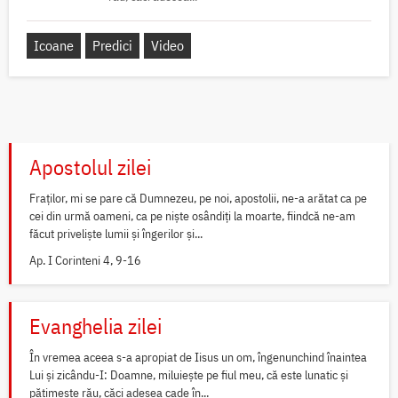
Icoane
Predici
Video
Apostolul zilei
Fraților, mi se pare că Dumnezeu, pe noi, apostolii, ne-a arătat ca pe
cei din urmă oameni, ca pe niște osândiți la moarte, fiindcă ne-am
făcut priveliște lumii și îngerilor și...
Ap. I Corinteni 4, 9-16
Evanghelia zilei
În vremea aceea s-a apropiat de Iisus un om, îngenunchind înaintea
Lui și zicându-I: Doamne, miluiește pe fiul meu, că este lunatic și
pătimește rău, căci adesea cade în...