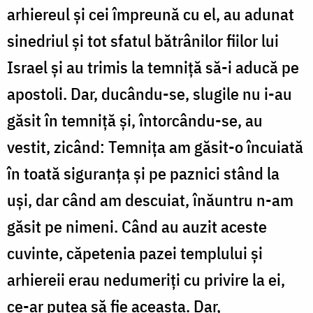
arhiereul și cei împreună cu el, au adunat
sinedriul și tot sfatul bătrânilor fiilor lui
Israel și au trimis la temniță să-i aducă pe
apostoli. Dar, ducându-se, slugile nu i-au
găsit în temniță și, întorcându-se, au
vestit, zicând: Temnița am găsit-o încuiată
în toată siguranța și pe paznici stând la
uși, dar când am descuiat, înăuntru n-am
găsit pe nimeni. Când au auzit aceste
cuvinte, căpetenia pazei templului și
arhiereii erau nedumeriți cu privire la ei,
ce-ar putea să fie aceasta. Dar,