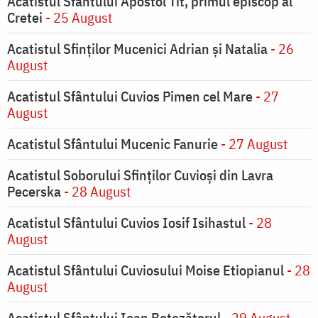
Acatistul Sfântului Apostol Tit, primul episcop al
Cretei
- 25 August
Acatistul Sfinților Mucenici Adrian și Natalia
- 26
August
Acatistul Sfântului Cuvios Pimen cel Mare
- 27
August
Acatistul Sfântului Mucenic Fanurie
- 27 August
Acatistul Soborului Sfinților Cuvioși din Lavra
Pecerska
- 28 August
Acatistul Sfântului Cuvios Iosif Isihastul
- 28
August
Acatistul Sfântului Cuviosului Moise Etiopianul
- 28
August
Acatistul Sfântului Ioan Botezătorul
- 29 August