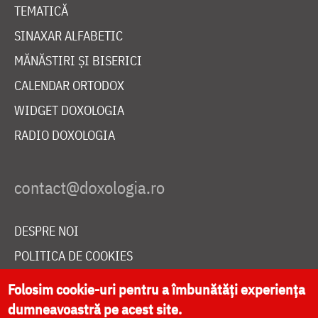
TEMATICĂ
SINAXAR ALFABETIC
MĂNĂSTIRI ȘI BISERICI
CALENDAR ORTODOX
WIDGET DOXOLOGIA
RADIO DOXOLOGIA
DESPRE NOI
POLITICA DE COOKIES
DONEAZĂ ONLINE PENTRU CATEDRALA NAȚIONALĂ
Folosim cookie-uri pentru a îmbunătăți experiența
dumneavoastră pe acest site.