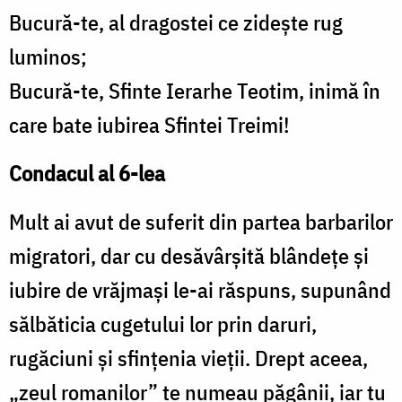
Bucură-te, al dragostei ce zidește rug
luminos;
Bucură-te, Sfinte Ierarhe Teotim, inimă în
care bate iubirea Sfintei Treimi!
Condacul al 6-lea
Mult ai avut de suferit din partea barbarilor
migratori, dar cu desăvârșită blândețe și
iubire de vrăjmași le-ai răspuns, supunând
sălbăticia cugetului lor prin daruri,
rugăciuni și sfințenia vieții. Drept aceea,
„zeul romanilor” te numeau păgânii, iar tu