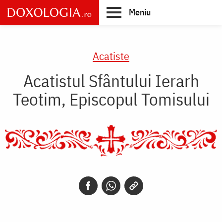
Skip
Meniu
to
main
Main
content
navigation
Acatiste
Acatistul Sfântului Ierarh
Teotim, Episcopul Tomisului