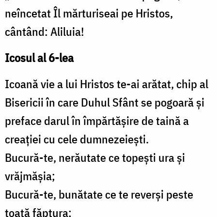
neîncetat Îl mărturiseai pe Hristos,
cântând: Aliluia!
Icosul al 6-lea
Icoană vie a lui Hristos te-ai arătat, chip al
Bisericii în care Duhul Sfânt se pogoară și
preface darul în împărtășire de taină a
creației cu cele dumnezeiești.
Bucură-te, nerăutate ce topești ura și
vrăjmășia;
Bucură-te, bunătate ce te reverși peste
toată făptura;