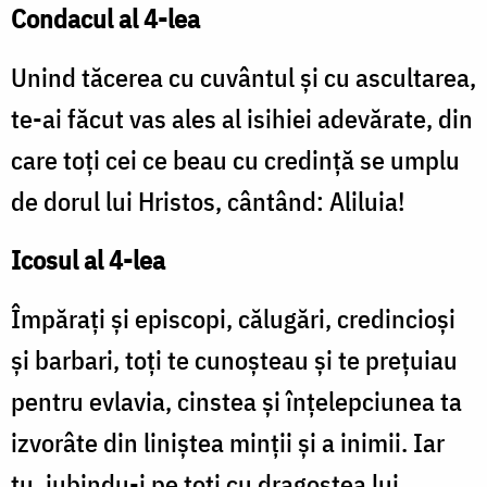
Condacul al 4-lea
Unind tăcerea cu cuvântul și cu ascultarea,
te-ai făcut vas ales al isihiei adevărate, din
care toți cei ce beau cu credință se umplu
de dorul lui Hristos, cântând: Aliluia!
Icosul al 4-lea
Împărați și episcopi, călugări, credincioși
și barbari, toți te cunoșteau și te prețuiau
pentru evlavia, cinstea și înțelepciunea ta
izvorâte din liniștea minții și a inimii. Iar
tu, iubindu-i pe toți cu dragostea lui