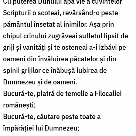
Cu puterea Duhului apa vie a cuvintelor
Scripturii o scoteai, revărsând-o peste
pământul însetat al inimilor. Așa prin
chipul crinului zugrăveai sufletul lipsit de
griji și vanități și te osteneai a-i izbăvi pe
oameni din învăluirea păcatelor și din
spinii grijilor ce înăbușă iubirea de
Dumnezeu și de oameni.
Bucură-te, piatră de temelie a Filocaliei
românești;
Bucură-te, căutare peste toate a
împărăției lui Dumnezeu;