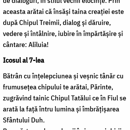
de dialoguri, în stilul vechii elocințe. Prin
aceasta arătai că însăși taina creației este
după Chipul Treimii, dialog și dăruire,
vedere și întâlnire, iubire în împărtășire și
cântare: Aliluia!
Icosul al 7-lea
Bătrân cu înțelepciunea și veșnic tânăr cu
frumusețea chipului te arătai, Părinte,
zugrăvind tainic Chipul Tatălui ce în Fiul se
arată la față întru lumina și îmbrățișarea
Sfântului Duh.