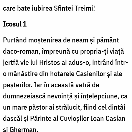
care bate iubirea Sfintei Treimi!
Icosul 1
Purtând moștenirea de neam și pământ
daco-roman, împreună cu propria-ți viață
jertfă vie lui Hristos ai adus-o, intrând într-
o mănăstire din hotarele Casienilor și ale
peșterilor. Iar în această vatră de
dumnezeiască nevoință și înțelepciune, ca
un mare păstor ai strălucit, fiind cel dintâi
dascăl și Părinte al Cuvioșilor Ioan Casian
și Gherman.