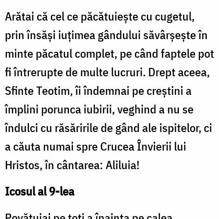
Arătai că cel ce păcătuiește cu cugetul,
prin însăși iuțimea gândului săvârșește în
minte păcatul complet, pe când faptele pot
fi întrerupte de multe lucruri. Drept aceea,
Sfinte Teotim, îi îndemnai pe creștini a
împlini porunca iubirii, veghind a nu se
îndulci cu răsăririle de gând ale ispitelor, ci
a căuta numai spre Crucea Învierii lui
Hristos, în cântarea: Aliluia!
Icosul al 9-lea
Povățuiai pe toți a înainta pe calea