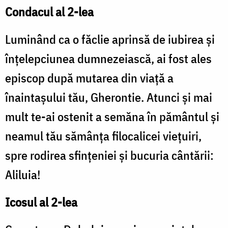
Condacul al 2-lea
Luminând ca o făclie aprinsă de iubirea și
înțelepciunea dumnezeiască, ai fost ales
episcop după mutarea din viață a
înaintașului tău, Gherontie. Atunci și mai
mult te-ai ostenit a semăna în pământul și
neamul tău sămânța filocalicei viețuiri,
spre rodirea sfințeniei și bucuria cântării:
Aliluia!
Icosul al 2-lea