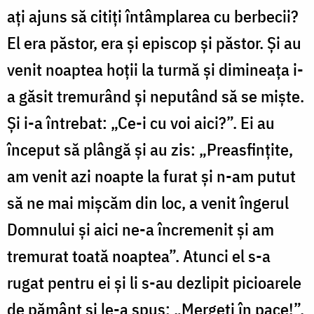
ați ajuns să citiți întâmplarea cu berbecii?
El era păstor, era și episcop și păstor. Și au
venit noaptea hoții la turmă și dimineața i-
a găsit tremurând și neputând să se miște.
Și i-a întrebat: „Ce-i cu voi aici?”. Ei au
început să plângă și au zis: „Preasfințite,
am venit azi noapte la furat și n-am putut
să ne mai mișcăm din loc, a venit îngerul
Domnului și aici ne-a încremenit și am
tremurat toată noaptea”. Atunci el s-a
rugat pentru ei și li s-au dezlipit picioarele
de pământ și le-a spus: „Mergeți în pace!”.