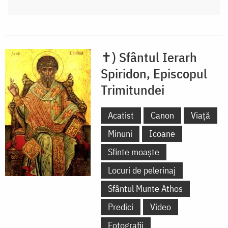
✝) Sfântul Ierarh
Spiridon, Episcopul
Trimitundei
Acatist
Canon
Viață
Minuni
Icoane
Sfinte moaște
Locuri de pelerinaj
Sfântul Munte Athos
Predici
Video
Fotografii