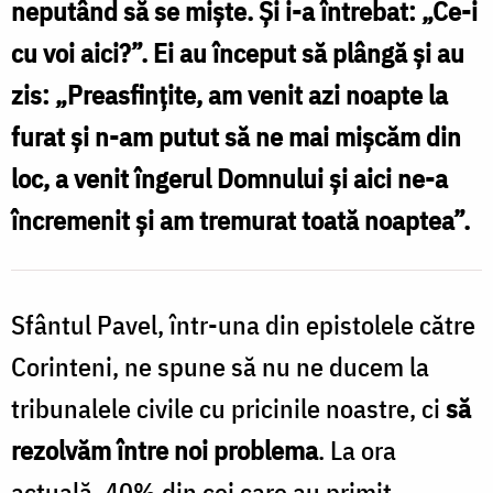
neputând să se miște. Și i-a întrebat: „Ce-i
i
/
cu voi aici?”. Ei au început să plângă și au
Foto:
zis: „Preasfințite, am venit azi noapte la
S
Magda
furat și n-am putut să ne mai mișcăm din
S
Buftea
loc, a venit îngerul Domnului și aici ne-a
/
încremenit și am tremurat toată noaptea”.
F
N
Sfântul Pavel, într-una din epistolele către
Corinteni, ne spune să nu ne ducem la
tribunalele civile cu pricinile noastre, ci
să
rezolvăm între noi problema
. La ora
actuală, 40% din cei care au primit