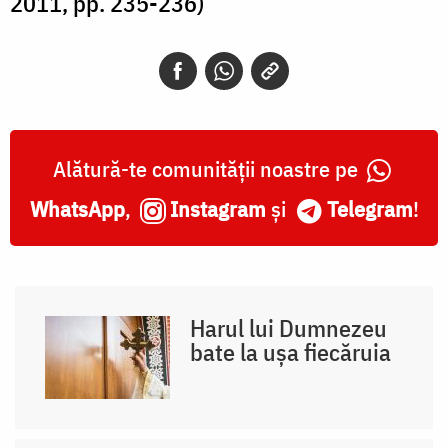
2011, pp. 235-236)
Alătură-te comunității noastre pe
WhatsApp
,
Instagram
și
Telegram
!
Harul lui Dumnezeu
bate la ușa fiecăruia