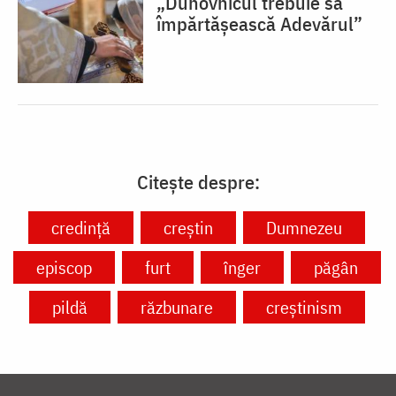
„Duhovnicul trebuie să
împărtășească Adevărul”
Citește despre:
credință
creștin
Dumnezeu
episcop
furt
înger
păgân
pildă
răzbunare
creștinism