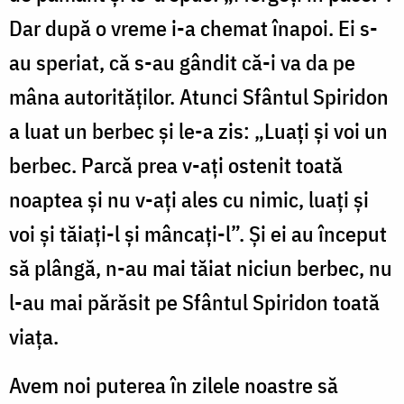
Dar după o vreme i-a chemat înapoi. Ei s-
au speriat, că s-au gândit că-i va da pe
mâna autorităților. Atunci Sfântul Spiridon
a luat un berbec și le-a zis: „Luați și voi un
berbec. Parcă prea v-ați ostenit toată
noaptea și nu v-ați ales cu nimic, luați și
voi și tăiați-l și mâncați-l”. Și ei au început
să plângă, n-au mai tăiat niciun berbec, nu
l-au mai părăsit pe Sfântul Spiridon toată
viața.
Avem noi puterea în zilele noastre să