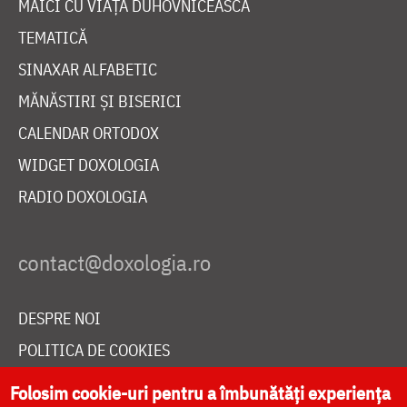
MAICI CU VIAȚĂ DUHOVNICEASCĂ
TEMATICĂ
SINAXAR ALFABETIC
MĂNĂSTIRI ȘI BISERICI
CALENDAR ORTODOX
WIDGET DOXOLOGIA
RADIO DOXOLOGIA
DESPRE NOI
POLITICA DE COOKIES
DONEAZĂ ONLINE PENTRU CATEDRALA NAȚIONALĂ
Folosim cookie-uri pentru a îmbunătăți experiența