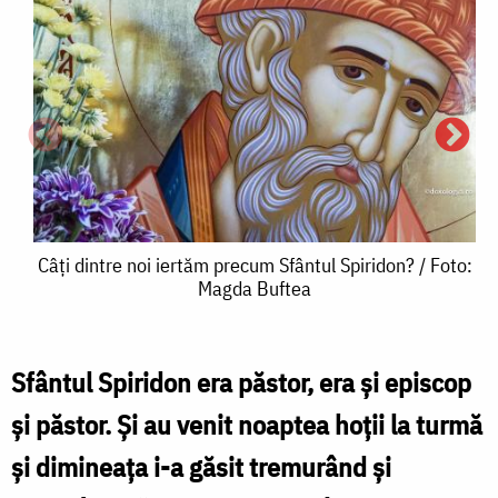
Câți
Câți dintre noi iertăm precum Sfântul Spiridon? / Foto:
Magda Buftea
dintre
noi
iertăm
Sfântul Spiridon era păstor, era și episcop
C
precum
și păstor. Și au venit noaptea hoții la turmă
d
Sfântul
și dimineața i-a găsit tremurând și
n
Spiridon?