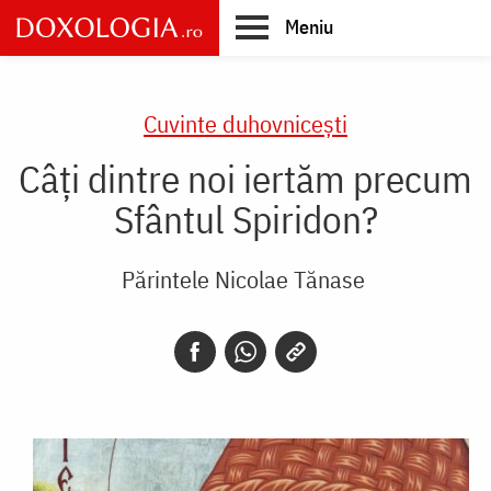
Skip
Meniu
to
main
Main
content
navigation
Cuvinte duhovnicești
Câți dintre noi iertăm precum
Sfântul Spiridon?
Părintele Nicolae Tănase