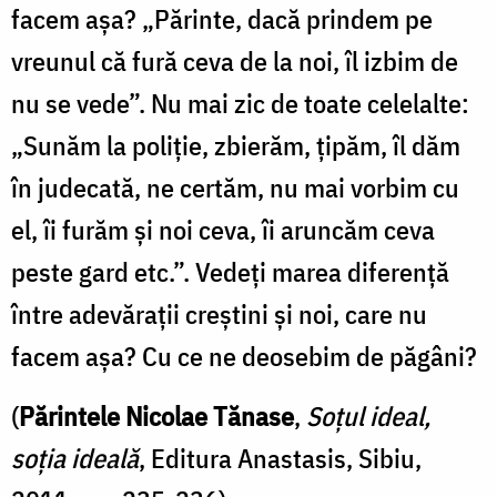
facem așa? „Părinte, dacă prindem pe
vreunul că fură ceva de la noi, îl izbim de
nu se vede”. Nu mai zic de toate celelalte:
„Sunăm la poliție, zbierăm, țipăm, îl dăm
în judecată, ne certăm, nu mai vorbim cu
el, îi furăm și noi ceva, îi aruncăm ceva
peste gard etc.”. Vedeți marea diferență
între adevărații creștini și noi, care nu
facem așa? Cu ce ne deosebim de păgâni?
(
Părintele Nicolae Tănase
,
Soțul ideal,
soția ideală
, Editura Anastasis, Sibiu,