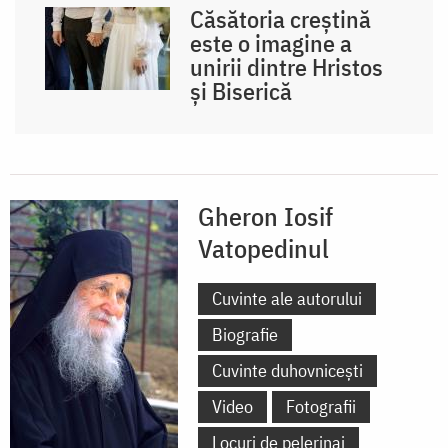
Căsătoria creștină
este o imagine a
unirii dintre Hristos
și Biserică
Gheron Iosif
Vatopedinul
Cuvinte ale autorului
Biografie
Cuvinte duhovnicești
Video
Fotografii
Locuri de pelerinaj