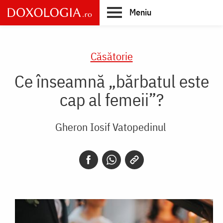
Skip
Meniu
to
main
Main
content
navigation
Căsătorie
Ce înseamnă „bărbatul este
cap al femeii”?
Gheron Iosif Vatopedinul