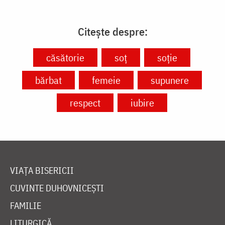
Citește despre:
căsătorie
soț
soție
bărbat
femeie
supunere
respect
iubire
VIAȚA BISERICII
CUVINTE DUHOVNICEȘTI
FAMILIE
LITURGICĂ