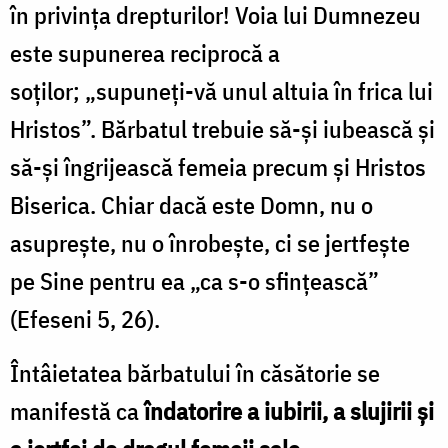
în privinţa drepturilor! Voia lui Dumnezeu
este supunerea reciprocă a
soților; „supuneţi-vă unul altuia în frica lui
Hristos”. Bărbatul trebuie să-şi iubească şi
să-şi îngrijească femeia precum şi Hristos
Biserica. Chiar dacă este Domn, nu o
asupreşte, nu o înrobeşte, ci se jertfeşte
pe Sine pentru ea „ca s-o sfinţească”
(Efeseni 5, 26).
Întâie­tatea bărbatului în căsătorie se
manifestă ca
îndato­rire a iubirii, a slujirii şi