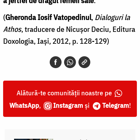
a jertfei de dragul femeii sale
.
(
Gheronda Iosif Vatopedinul
,
Dialoguri la
Athos
, traducere de Nicușor Deciu, Editura
Doxologia, Iași, 2012, p. 128-129)
Alătură-te comunității noastre pe
WhatsApp
,
Instagram
și
Telegram
!