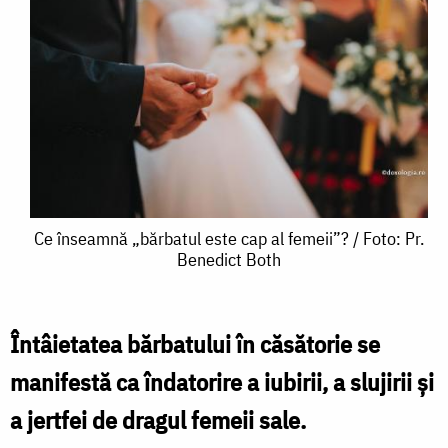
Ce
Ce înseamnă „bărbatul este cap al femeii”? / Foto: Pr.
Benedict Both
înseamnă
„bărbatul
este
Întâie­tatea bărbatului în căsătorie se
cap
manifestă ca îndato­rire a iubirii, a slujirii și
al
a jertfei de dragul femeii sale.
femeii”?