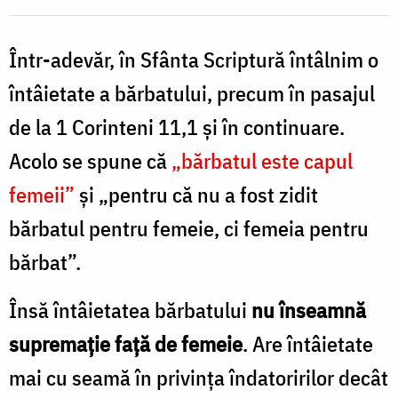
/
Într-adevăr, în Sfânta Scriptură întâlnim o
Foto:
Pr.
în­tâietate a bărbatului, precum în pasajul
Benedict
de la 1 Corinteni 11,1 şi în continuare.
Both
Acolo se spune că
„băr­batul este capul
femeii”
şi „pentru că nu a fost zidit
bărbatul pentru femeie, ci femeia pentru
bărbat”.
Însă întâietatea bărbatului
nu înseamnă
supremație faţă de femeie
. Are întâietate
mai cu seamă în privinţa îndatoririlor decât