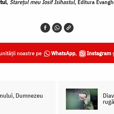
tul
,
Starețul meu Iosif Isihastul
, Editura Evangh
nității noastre pe
WhatsApp
,
Instagram
mnului, Dumnezeu
Diav
rugă