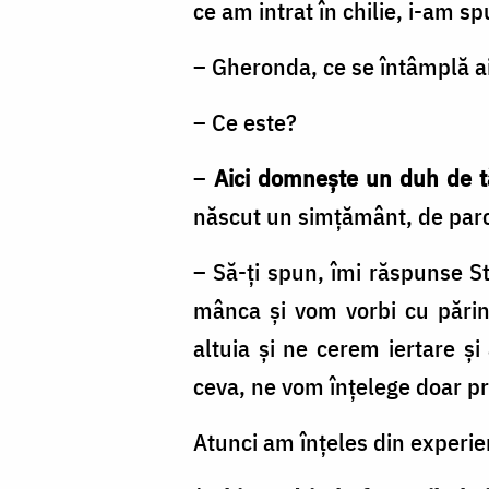
ce am intrat în chilie, i-am sp
– Gheronda, ce se întâmplă ai
– Ce este?
–
Aici domnește un duh de t
născut un simță­mânt, de parcă
– Să-ți spun, îmi răspunse S
mânca și vom vorbi cu pări
altuia și ne cerem iertare 
ceva, ne vom înțelege doar p
Atunci am înțeles din experie