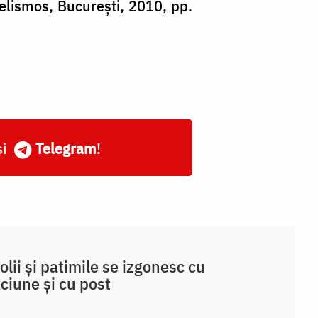
elismos, București, 2010, pp.
și
Telegram
!
olii și patimile se izgonesc cu
ciune și cu post