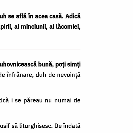
uh se află în acea casă. Adică
ii, al minciunii, al lăcomiei,
duhovnicească bună, poți simți
de înfrânare, duh de nevoință
indcă i se păreau nu numai de
osif să liturghisesc. De îndată