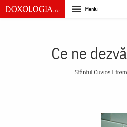
Skip
Meniu
to
main
Main
content
navigation
Ce ne dezvă
Sfântul Cuvios Efrem