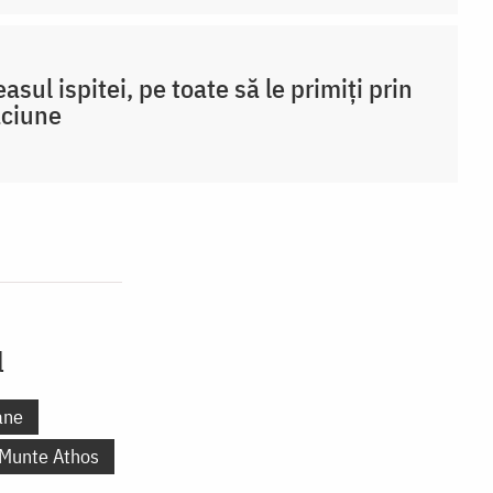
easul ispitei, pe toate să le primiți prin
ăciune
l
ane
 Munte Athos