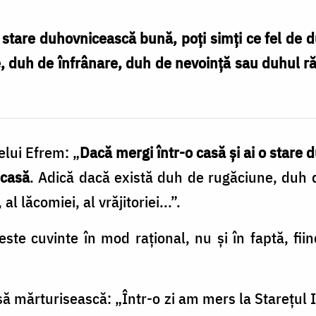
o stare duhovnicească bună, poți simți ce fel de d
 duh de înfrânare, duh de nevoință sau duhul răpir
elui Efrem: „
Dacă mergi într-o casă și ai o stare 
 casă
. Adică dacă există duh de rugăciune, duh 
al lăcomiei, al vrăjitoriei...”.
este cuvinte în mod rațional, nu și în faptă, fi
să mărturisească: „Într-o zi am mers la Starețul I