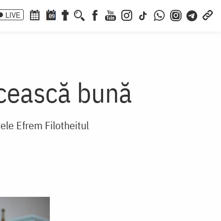
LIVE
09
icească bună
ele Efrem Filotheitul