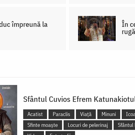
 duc împreună la
În c
rug
Sfântul Cuvios Efrem Katunakiotu
Acatist
Paraclis
Viață
Minuni
Ico
Sfinte moaște
Locuri de pelerinaj
Sfântul