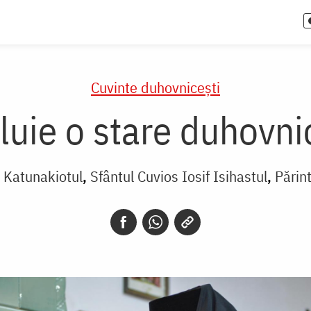
Cuvinte duhovnicești
luie o stare duhovn
 Katunakiotul
Sfântul Cuvios Iosif Isihastul
Părint