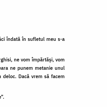
ăci îndată în sufletul meu s-a
rghisi, ne vom împărtăși, vom
seara ne punem metanie unul
im deloc. Dacă vrem să facem
”.