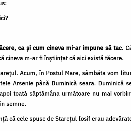
us:
ci?
ăcere, ca și cum cineva mi-ar impune să tac
. C
 cineva m-ar fi înștiințat că aici există tăcere.
tarețul. Acum, în Postul Mare, sâmbăta vom litu
ntele Arsenie până Duminică seara. Duminică 
și apoi toată săptămâna următoare nu mai vorb
rin semne.
nță că cele spuse de Starețul Iosif erau adevărate