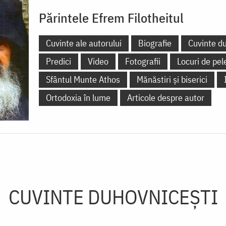
Părintele Efrem Filotheitul
Cuvinte ale autorului
Biografie
Cuvinte d
Predici
Video
Fotografii
Locuri de pel
Sfântul Munte Athos
Mănăstiri și biserici
Ortodoxia în lume
Articole despre autor
CUVINTE DUHOVNICEȘTI