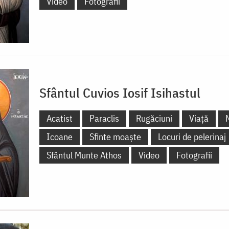
Video
Fotografii
Sfântul Cuvios Iosif Isihastul
Acatist
Paraclis
Rugăciuni
Viață
Icoane
Sfinte moaște
Locuri de pelerinaj
Sfântul Munte Athos
Video
Fotografii