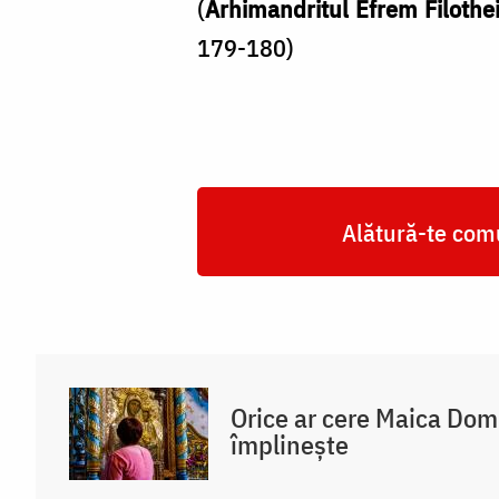
(
Arhimandritul Efrem Filothei
179-180)
Alătură-te comu
Orice ar cere Maica Do
împlinește