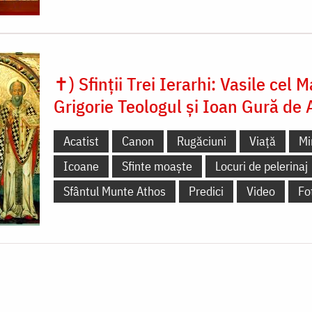
✝) Sfinții Trei Ierarhi: Vasile cel M
Grigorie Teologul și Ioan Gură de 
Acatist
Canon
Rugăciuni
Viață
Mi
Icoane
Sfinte moaște
Locuri de pelerinaj
Sfântul Munte Athos
Predici
Video
Fo