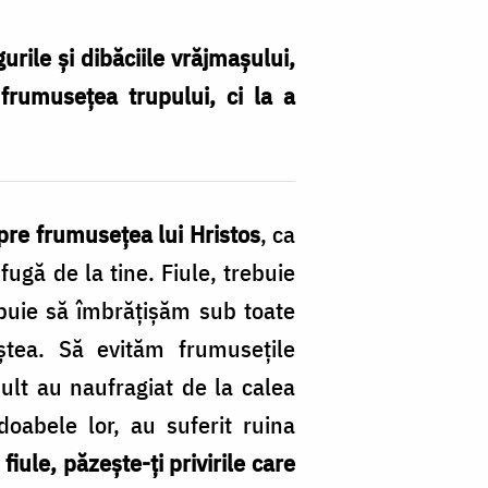
urile și dibăciile vrăjmașului,
 frumusețea trupului, ci la a
pre frumuseţea lui Hristos
, ca
fugă de la tine. Fiule, trebuie
buie să îmbrăţişăm sub toate
ştea. Să evităm frumuseţile
ult au naufragiat de la calea
doabele lor, au suferit ruina
,
fiule, păzeşte-ţi privirile care