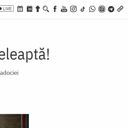
LIVE
09
eleaptă!
padociei