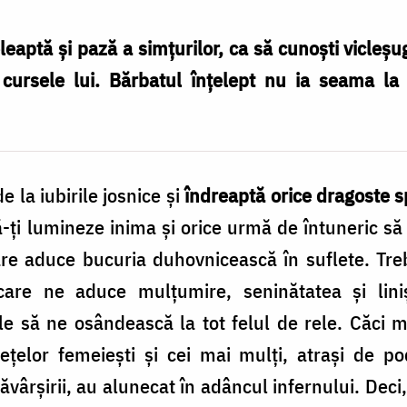
aptă și pază a simțurilor, ca să cunoști vicleșug
 cursele lui. Bărbatul înțelept nu ia seama la
e la iubirile josnice şi
îndreaptă orice dragoste s
 să-ţi lumineze inima şi orice urmă de întuneric să 
are aduce bucuria duhovnicească în suflete. Tre
are ne aduce mulţumire, seninătatea şi lini
 să ne osândească la tot felul de rele. Căci m
ţelor femeieşti şi cei mai mulţi, atraşi de po
săvârşirii, au alunecat în adâncul infernului. Deci