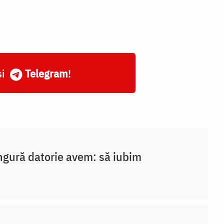
și
Telegram
!
ngură datorie avem: să iubim