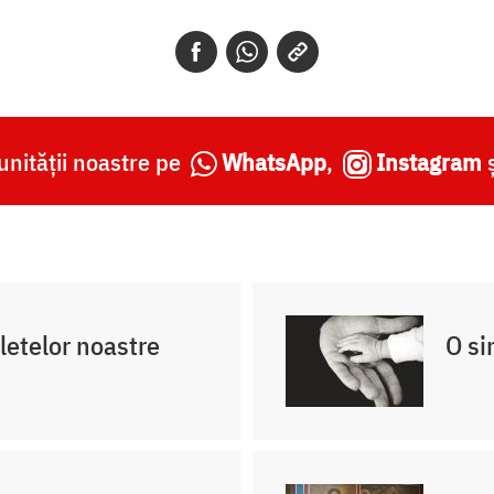
nității noastre pe
WhatsApp
,
Instagram
fletelor noastre
O si