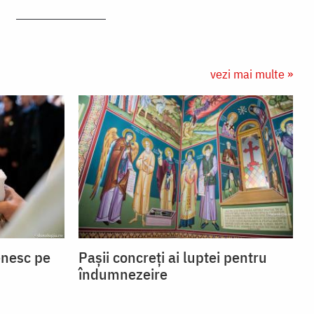
vezi mai multe »
enesc pe
Pașii concreți ai luptei pentru
îndumnezeire