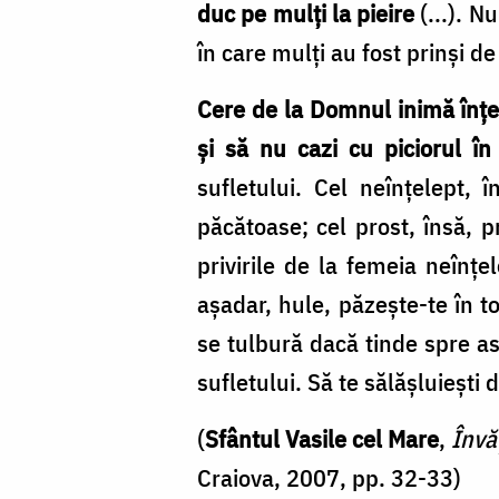
duc pe mulţi la pieire
(...). N
în care mulţi au fost prinşi de
Cere de la Domnul inimă înţele
şi să nu cazi cu piciorul în
sufletului. Cel neînţelept, 
păcătoase; cel prost, însă, p
privirile de la femeia neînţe
aşadar, hule, păzeşte-te în t
se tulbură dacă tinde spre as
sufletului. Să te sălăşluieşti 
(
Sfântul Vasile cel Mare
,
Învă
Craiova, 2007, pp. 32-33)