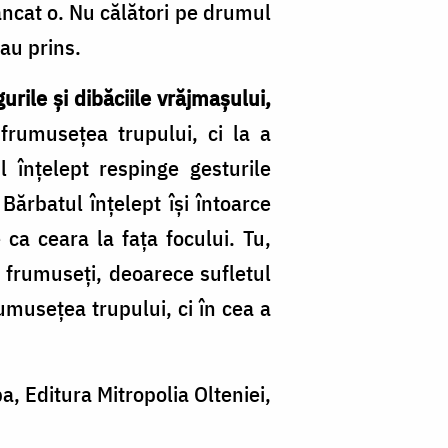
âncat o. Nu călători pe drumul
-au prins.
urile şi dibăciile vrăjmaşului,
frumuseţea trupului, ci la a
l înţelept respinge gesturile
Bărbatul înţelept îşi întoarce
 ca ceara la faţa focului. Tu,
e frumuseţi, deoarece sufletul
umuseţea trupului, ci în cea a
a, Editura Mitropolia Olteniei,