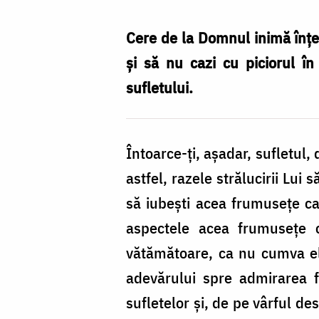
la
Domnul
Cere de la Domnul inimă înțele
inimă
și să nu cazi cu piciorul în
înțeleaptă!
sufletului.
/
Foto:
Întoarce-ţi, aşadar, sufletul, d
Ștefan
astfel, razele strălucirii Lui
Cojocariu
să iubeşti acea frumuseţe c
aspectele acea frumuseţe c
vătămătoare, ca nu cumva ele
adevărului spre admirarea fe
sufletelor şi, de pe vârful de