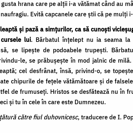
u gusta hrana care pe alţii i-a vătămat când au m
 naufragiu. Evită capcanele care ştii că pe mulţi i
aptă şi pază a simţurilor, ca să cunoşti vicleşug
 cursele lui
. Bărbatul înţelept nu ia seama la 
însă, se lipeşte de podoabele trupeşti. Bărbatu
rivindu-le, se prăbuşeşte în mod jalnic de milă. 
leaptă; cel desfrânat, însă, privind-o, se topeşte
oate chipurile de feţele vătămătoare şi de falsel
tfel de frumuseţi. Hristos se desfătează nu în fr
deci şi tu în cele în care este Dumnezeu.
țătură către fiul duhovnicesc
, traducere de I. Pop