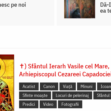
nesc pe noi
Dă-I
ea t
✝) Sfântul Ierarh Vasile cel Mare,
Arhiepiscopul Cezareei Capadocie
Acatist
Canon
Viață
Minuni
Icoa
Sfinte moaște
Locuri de pelerinaj
Sfântul
Predici
Video
Fotografii