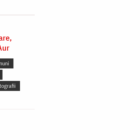
are,
Aur
nuni
tografii