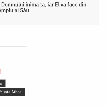
 Domnului inima ta, iar El va face din
emplu al Său
i
ne
 Munte Athos