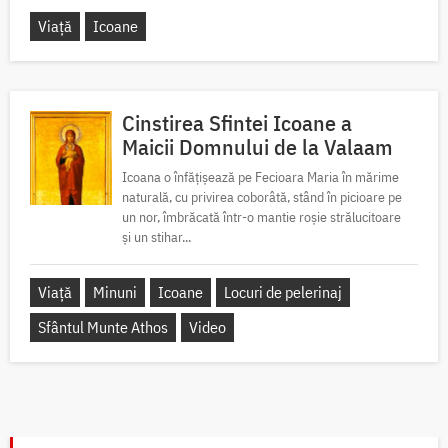
Viață
Icoane
Cinstirea Sfintei Icoane a
Maicii Domnului de la Valaam
Icoana o înfățișează pe Fecioara Maria în mărime
naturală, cu privirea coborâtă, stând în picioare pe
un nor, îmbrăcată într-o mantie roșie strălucitoare
și un stihar...
Viață
Minuni
Icoane
Locuri de pelerinaj
Sfântul Munte Athos
Video