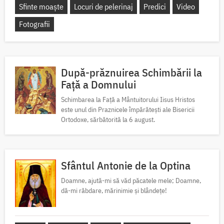
Sfinte moaște
Locuri de pelerinaj
Predici
Video
Fotografii
După-prăznuirea Schimbării la
Față a Domnului
Schimbarea la Față a Mântuitorului Iisus Hristos
este unul din Praznicele împărătești ale Bisericii
Ortodoxe, sărbătorită la 6 august.
Sfântul Antonie de la Optina
Doamne, ajută-mi să văd păcatele mele; Doamne,
dă-mi răbdare, mărinimie şi blândeţe!