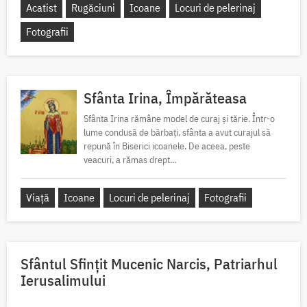
Acatist
Rugăciuni
Icoane
Locuri de pelerinaj
Fotografii
Sfânta Irina, Împărăteasa
Sfânta Irina rămâne model de curaj și tărie. Într-o
lume condusă de bărbați, sfânta a avut curajul să
repună în Biserici icoanele. De aceea, peste
veacuri, a rămas drept...
Viață
Icoane
Locuri de pelerinaj
Fotografii
Sfântul Sfinţit Mucenic Narcis, Patriarhul
Ierusalimului