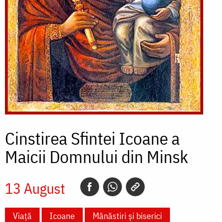
Cinstirea Sfintei Icoane a
Maicii Domnului din Minsk
13 August
Viață
Icoane
Mănăstiri și biserici