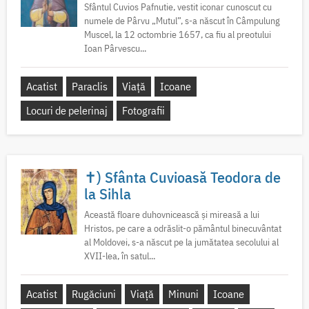
Sfântul Cuvios Pafnutie, vestit iconar cunoscut cu
numele de Pârvu „Mutul”, s-a născut în Câmpulung
Muscel, la 12 octombrie 1657, ca fiu al preotului
Ioan Pârvescu...
Acatist
Paraclis
Viață
Icoane
Locuri de pelerinaj
Fotografii
✝) Sfânta Cuvioasă Teodora de
la Sihla
Această floare duhovnicească și mireasă a lui
Hristos, pe care a odrăslit-o pământul binecuvântat
al Moldovei, s-a născut pe la jumătatea secolului al
XVII-lea, în satul...
Acatist
Rugăciuni
Viață
Minuni
Icoane