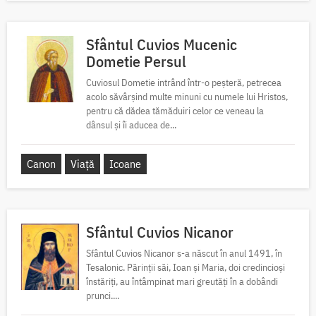
Sfântul Cuvios Mucenic
Dometie Persul
Cuviosul Dometie intrând într-o peșteră, petrecea
acolo săvârșind multe minuni cu numele lui Hristos,
pentru că dădea tămăduiri celor ce veneau la
dânsul și îi aducea de...
Canon
Viață
Icoane
Sfântul Cuvios Nicanor
Sfântul Cuvios Nicanor s-a născut în anul 1491, în
Tesalonic. Părinții săi, Ioan și Maria, doi credincioși
înstăriți, au întâmpinat mari greutăți în a dobândi
prunci....