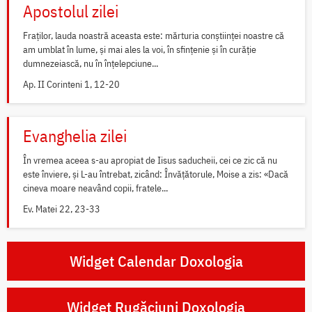
Apostolul zilei
Fraților, lauda noastră aceasta este: mărturia conștiinței noastre că
am umblat în lume, și mai ales la voi, în sfințenie și în curăție
dumnezeiască, nu în înțelepciune...
Ap. II Corinteni 1, 12-20
Evanghelia zilei
În vremea aceea s-au apropiat de Iisus saducheii, cei ce zic că nu
este înviere, și L-au întrebat, zicând: Învățătorule, Moise a zis: «Dacă
cineva moare neavând copii, fratele...
Ev. Matei 22, 23-33
Widget Calendar Doxologia
Widget Rugăciuni Doxologia