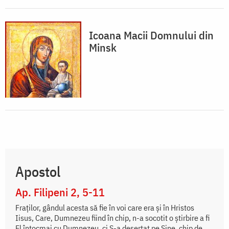
Icoana Macii Domnului din
Minsk
Apostol
Ap. Filipeni 2, 5-11
Fraților, gândul acesta să fie în voi care era și în Hristos
Iisus, Care, Dumnezeu fiind în chip, n-a socotit o știrbire a fi
El întocmai cu Dumnezeu, ci S-a deșertat pe Sine, chip de