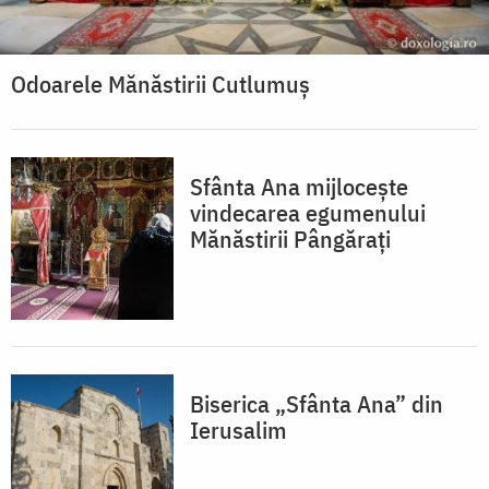
Odoarele Mănăstirii Cutlumuș
Sfânta Ana mijlocește
vindecarea egumenului
Mănăstirii Pângărați
Biserica „Sfânta Ana” din
Ierusalim