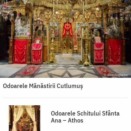
Odoarele Mănăstirii Cutlumuș
Odoarele Schitului Sfânta
Ana – Athos