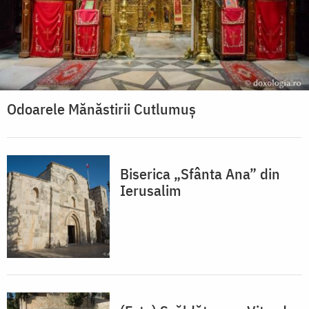
Odoarele Mănăstirii Cutlumuș
Biserica „Sfânta Ana” din
Ierusalim