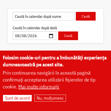
Caută în calendar după dată
Folosim cookie-uri pentru a îmbunătăți experiența
✝) Sfântul Preot Mucenic
dumneavoastră pe acest site.
Alexandru din Basarabia
Prin continuarea navigării în această pagină
Sfântul Preot Mucenic Alexandru din Basarabia a
confirmați acceptarea utilizării fișierelor de tip
fost unul dintre cei mai reprezentativi clerici
basarabeni din perioada interbelică.
cookie.
Mai multe informații
Sunt de acord
Nu, mulțumesc
Acatist
Canon
Viață
Icoane
Video
Fotografii