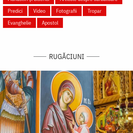
Predici
Video
Fotografii
Tropar
Evanghelie
Apostol
RUGĂCIUNI