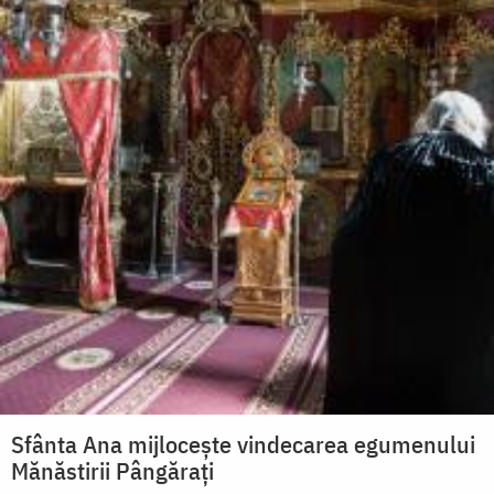
Sfânta Ana mijlocește vindecarea egumenului
Mănăstirii Pângărați