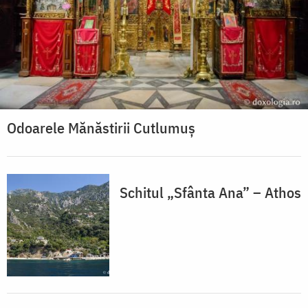
Odoarele Mănăstirii Cutlumuș
Schitul „Sfânta Ana” – Athos