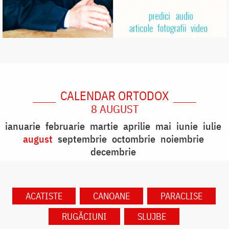
CALENDAR ORTODOX
8 AUGUST
ianuarie
februarie
martie
aprilie
mai
iunie
iulie
august
septembrie
octombrie
noiembrie
decembrie
ACATISTE
CANOANE
PARACLISE
RUGĂCIUNI
SLUJBE