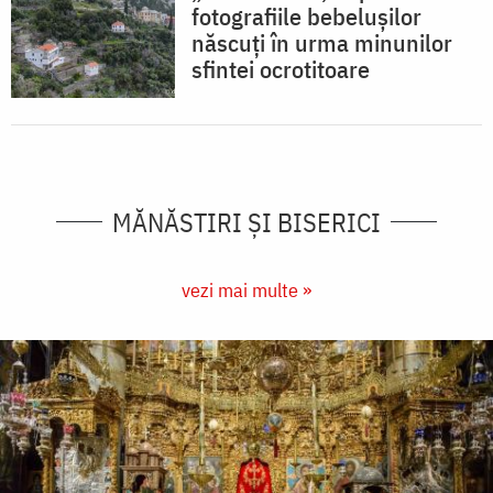
fotografiile bebelușilor
născuți în urma minunilor
sfintei ocrotitoare
MĂNĂSTIRI ȘI BISERICI
vezi mai multe »