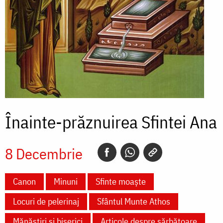
Înainte-prăznuirea Sfintei Ana
8 Decembrie
Canon
Minuni
Sfinte moaște
Locuri de pelerinaj
Sfântul Munte Athos
Mănăstiri și biserici
Articole despre sărbătoare