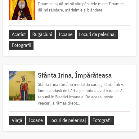
Doamne, ajută-mi să văd păcatele mele; Doamne,
dă-mi răbdare, mărinimie şi blândeţe!
Acatist
Rugăciuni
Icoane
Locuri de pelerinaj
Fotografii
Sfânta Irina, Împărăteasa
Sfânta Irina rămâne model de curaj și tărie. Într-o
lume condusă de bărbați, sfânta a avut curajul să
repună în Biserici icoanele. De aceea, peste
veacuri, a rămas drept...
Viață
Icoane
Locuri de pelerinaj
Fotografii