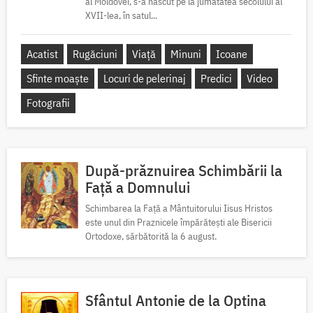
al Moldovei, s-a născut pe la jumătatea secolului al
XVII-lea, în satul...
Acatist
Rugăciuni
Viață
Minuni
Icoane
Sfinte moaște
Locuri de pelerinaj
Predici
Video
Fotografii
După-prăznuirea Schimbării la
Față a Domnului
Schimbarea la Față a Mântuitorului Iisus Hristos
este unul din Praznicele împărătești ale Bisericii
Ortodoxe, sărbătorită la 6 august.
Sfântul Antonie de la Optina