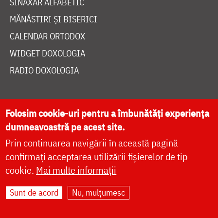
SINAXAR ALFABETIC
MĂNĂSTIRI ȘI BISERICI
CALENDAR ORTODOX
WIDGET DOXOLOGIA
RADIO DOXOLOGIA
Folosim cookie-uri pentru a îmbunătăți experiența
dumneavoastră pe acest site.
DESPRE NOI
Prin continuarea navigării în această pagină
POLITICA DE COOKIES
confirmați acceptarea utilizării fișierelor de tip
cookie.
Mai multe informații
DONEAZĂ ONLINE PENTRU CATEDRALA NAȚIONALĂ
Sunt de acord
Nu, mulțumesc
LIVE