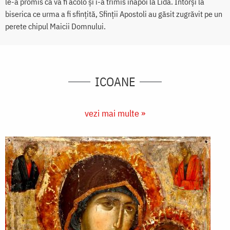
le-a promis că va fi acolo şi i-a trimis înapoi la Lida. Întorşi la
biserica ce urma a fi sfinţită, Sfinţii Apostoli au găsit zugrăvit pe un
perete chipul Maicii Domnului.
ICOANE
vezi mai multe »