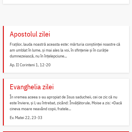
Apostolul zilei
Fraților, lauda noastră aceasta este: mărturia conștiinței noastre că
am umblat în lume, și mai ales la voi, în sfințenie și în curăție
dumnezeiască, nu în înțelepciune...
Ap. II Corinteni 1, 12-20
Evanghelia zilei
În vremea aceea s-au apropiat de Iisus saducheii, cei ce zic că nu
este înviere, și L-au întrebat, zicând: Învățătorule, Moise a zis: «Dacă
cineva moare neavând copii, fratele...
Ev. Matei 22, 23-33