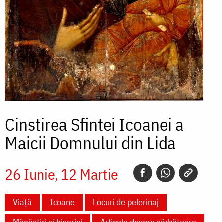
Cinstirea Sfintei Icoanei a
Maicii Domnului din Lida
26 Iunie
12 Martie
Viață
Icoane
Locuri de pelerinaj
Mănăstiri și biserici
Articole despre sărbătoare