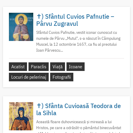
✝) Sfântul Cuvios Pafnutie –
Pârvu Zugravul
Sfântul Cuvios Pafnutie, vestit iconar cunoscut cu
numele de Pârvu „Mutul”, s-a născut în Câmpulung
Muscel, la 12 octombrie 1657, ca fiu al preotului
Ioan Pârvescu...
Acatist
Paraclis
Viață
Icoane
Locuri de pelerinaj
Fotografii
✝) Sfânta Cuvioasă Teodora de
la Sihla
Această floare duhovnicească și mireasă a lui
Hristos, pe care a odrăslit-o pământul binecuvântat