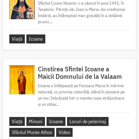
Sfântul Cuvios Nicanor s-a născut în anul 1491, în
Tesalonic. Părinții săi, Ioan și Maria, doi credincioși
înstăriți, au întâmpinat mari greutăți în a dobândi
prunci....
Viață
Icoane
Cinstirea Sfintei Icoane a
Maicii Domnului de la Valaam
Icoana o înfățișează pe Fecioara Maria în mărime
naturală, cu privirea coborâtă, stând în picioare pe
un nor, îmbrăcată într-o mantie roșie strălucitoare
și un stihar...
Viață
Minuni
Icoane
Locuri de pelerinaj
Sfântul Munte Athos
Video