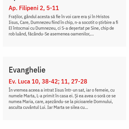
Ap. Filipeni 2, 5-11
Fraților, gândul acesta să fie în voi care era și în Hristos
Iisus, Care, Dumnezeu fiind în chip, n-a socotit o știrbire a fi
El întocmai cu Dumnezeu, ci S-a deșertat pe Sine, chip de
rob luând, făcându-Se asemenea oamenilor,...
Evanghelie
Ev. Luca 10, 38-42; 11, 27-28
În vremea aceea a intrat Iisus într-un sat, iar o femeie, cu
numele Marta, L-a primit în casa ei. Și ea avea o soră ce se
numea Maria, care, așezându-se la picioarele Domnului,
asculta cuvântul Lui. Iar Marta se silea cu...