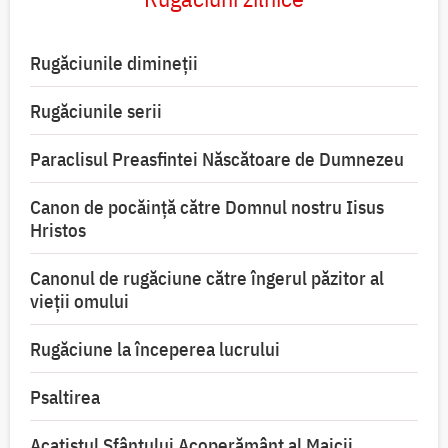
Rugăciunile dimineții
Rugăciunile serii
Paraclisul Preasfintei Născătoare de Dumnezeu
Canon de pocăință către Domnul nostru Iisus
Hristos
Canonul de rugăciune către îngerul păzitor al
vieții omului
Rugăciune la începerea lucrului
Psaltirea
Acatistul Sfântului Acoperământ al Maicii