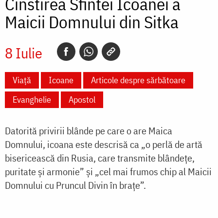
Cinstirea Sfintei Icoanei a
Maicii Domnului din Sitka
8 Iulie
Viață
Icoane
Articole despre sărbătoare
Evanghelie
Apostol
Datorită privirii blânde pe care o are Maica
Domnului, icoana este descrisă ca „o perlă de artă
bisericească din Rusia, care transmite blândețe,
puritate și armonie” și „cel mai frumos chip al Maicii
Domnului cu Pruncul Divin în brațe”.