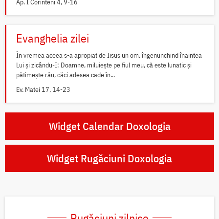
Ap. I Corinteni 4, 9-16
Evanghelia zilei
În vremea aceea s-a apropiat de Iisus un om, îngenunchind înaintea
Lui și zicându-I: Doamne, miluiește pe fiul meu, că este lunatic și
pătimește rău, căci adesea cade în...
Ev. Matei 17, 14-23
Widget Calendar Doxologia
Widget Rugăciuni Doxologia
Rugăciuni zilnice