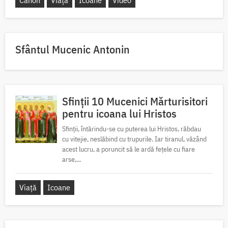
Sfântul Mucenic Antonin
Sfinții 10 Mucenici Mărturisitori
pentru icoana lui Hristos
Sfinții, întărindu-se cu puterea lui Hristos, răbdau
cu vitejie, neslăbind cu trupurile. Iar tiranul, văzând
acest lucru, a poruncit să le ardă fețele cu fiare
arse,...
Viață
Icoane