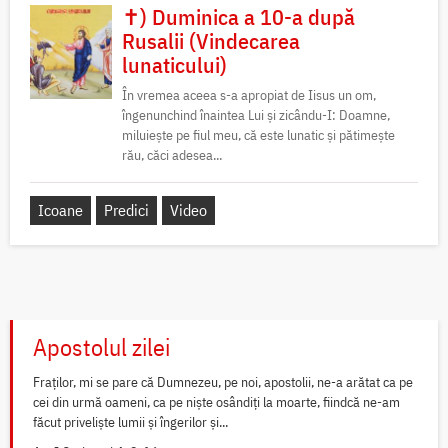
✝) Duminica a 10-a după
Rusalii (Vindecarea
lunaticului)
În vremea aceea s-a apropiat de Iisus un om,
îngenunchind înaintea Lui și zicându-I: Doamne,
miluiește pe fiul meu, că este lunatic și pătimește
rău, căci adesea...
Icoane
Predici
Video
Apostolul zilei
Fraților, mi se pare că Dumnezeu, pe noi, apostolii, ne-a arătat ca pe
cei din urmă oameni, ca pe niște osândiți la moarte, fiindcă ne-am
făcut priveliște lumii și îngerilor și...