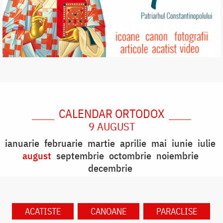
CALENDAR ORTODOX
9 AUGUST
ianuarie
februarie
martie
aprilie
mai
iunie
iulie
august
septembrie
octombrie
noiembrie
decembrie
ACATISTE
CANOANE
PARACLISE