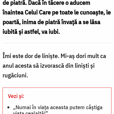
de piatră. Dacă în tăcere o aducem
Florentina
înaintea Celui Care pe toate le cunoaște, le
Mardari
poartă, inima de piatră învață a se lăsa
iubită și astfel, va iubi.
Îmi este dor de liniște. Mi-aș dori mult ca
anul acesta să izvorască din liniști și
rugăciuni.
Vezi și:
„Numai în viața aceasta putem câștiga
viața cealaltă!”