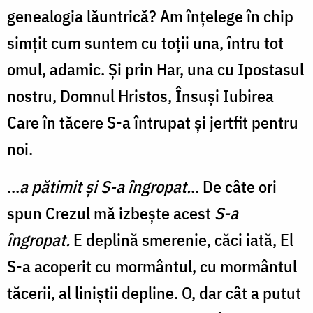
genealogia lăuntrică? Am înțelege în chip
simțit cum suntem cu toții una, întru tot
omul, adamic. Și prin Har, una cu Ipostasul
nostru, Domnul Hristos, Însuși Iubirea
Care în tăcere S-a întrupat și jertfit pentru
noi.
...
a pătimit și S-a îngropat.
.. De câte ori
spun Crezul mă izbește acest
S-a
îngropat.
E deplină smerenie, căci iată, El
S-a acoperit cu mormântul, cu mormântul
tăcerii, al liniștii depline. O, dar cât a putut