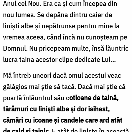
Anul cel Nou. Era ca și cum începea din
nou lumea. Se depăna dintru caier de
liniști albe și nepătrunse pentru mine la
vremea aceea, când încă nu cunoșteam pe
Domnul. Nu pricepeam multe, însă lăuntric
lucra taina acestor clipe dedicate Lui...
Mă întreb uneori dacă omul acestui veac
gălăgios mai știe să tacă. Dacă mai știe că
poartă înlăuntrul său c
otloane de taină,
tărâmuri cu liniști albe și dor isihast,
cămări cu icoane și candele care ard atât
de cald și tainic
. E atât de liniște în această