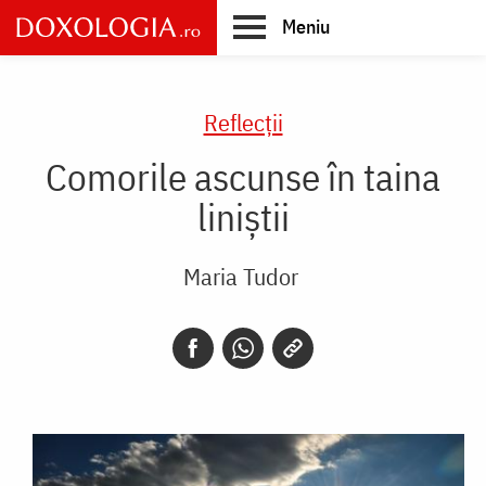
Skip
Meniu
to
main
Main
content
navigation
Reflecții
Comorile ascunse în taina
liniștii
Maria Tudor