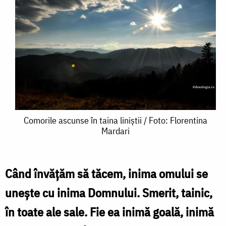
Comorile
Comorile ascunse în taina liniștii / Foto: Florentina
Mardari
ascunse
în
taina
Când învățăm să tăcem, inima omului se
liniștii
unește cu inima Domnului. Smerit, tainic,
/
în toate ale sale. Fie ea inimă goală, inimă
Foto: