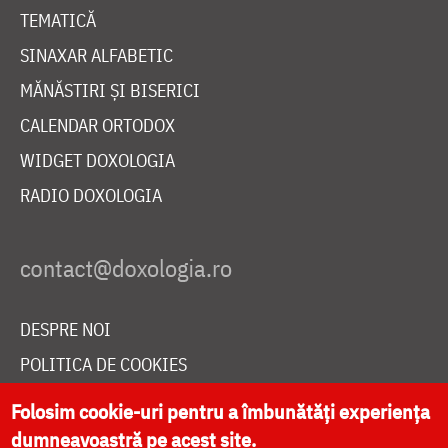
TEMATICĂ
SINAXAR ALFABETIC
MĂNĂSTIRI ȘI BISERICI
CALENDAR ORTODOX
WIDGET DOXOLOGIA
RADIO DOXOLOGIA
DESPRE NOI
POLITICA DE COOKIES
DONEAZĂ ONLINE PENTRU CATEDRALA NAȚIONALĂ
Folosim cookie-uri pentru a îmbunătăți experiența
dumneavoastră pe acest site.