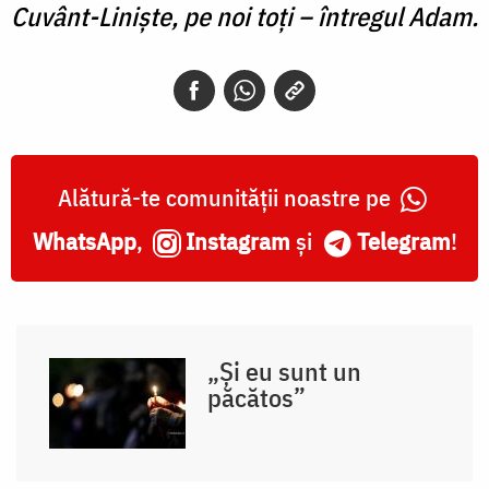
Cuvânt-Liniște, pe noi toți – întregul Adam.
Alătură-te comunității noastre pe
WhatsApp
,
Instagram
și
Telegram
!
„Și eu sunt un
păcătos”