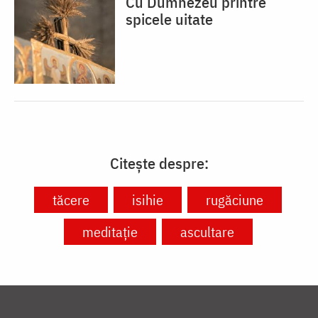
Cu Dumnezeu printre
spicele uitate
Citește despre:
tăcere
isihie
rugăciune
meditație
ascultare