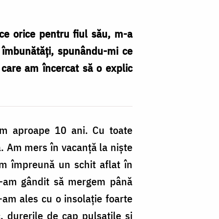
ce orice pentru fiul său, m-a
or îmbunătăți, spunându-mi ce
e care am încercat să o explic
um aproape 10 ani. Cu toate
. Am mers în vacanță la niște
tăm împreună un schit aflat în
 ne-am gândit să mergem până
m-am ales cu o insolație foarte
 durerile de cap pulsatile și