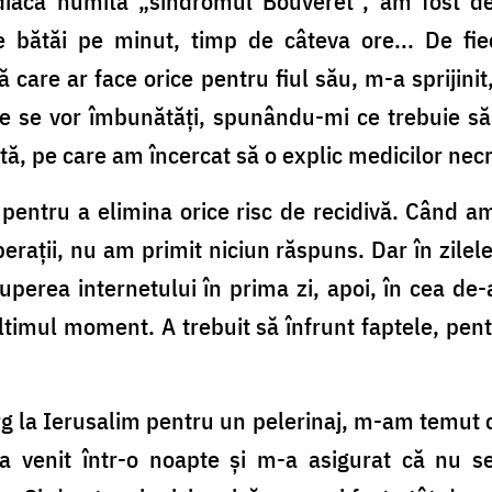
diacă numită „sindromul Bouveret”, am fost d
e bătăi pe minut, timp de câteva ore... De fi
 care ar face orice pentru fiul său, m-a sprijinit
le se vor îmbunătăți, spunându-mi ce trebuie să
tă, pe care am încercat să o explic medicilor necr
pentru a elimina orice risc de recidivă. Când a
erații, nu am primit niciun răspuns. Dar în zilele
uperea internetului în prima zi, apoi, în cea de-
ltimul moment. A trebuit să înfrunt faptele, pent
rg la Ierusalim pentru un pelerinaj, m-am temut că
a venit într-o noapte și m-a asigurat că nu s