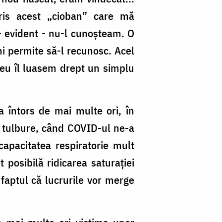
cris acest „cioban” care mă
– evident - nu-l cunoșteam. O
mi permite să-l recunosc. Acel
 eu îl luasem drept un simplu
a întors de mai multe ori, în
ă tulbure, când COVID-ul ne-a
 capacitatea respiratorie mult
posibilă ridicarea saturației
faptul că lucrurile vor merge