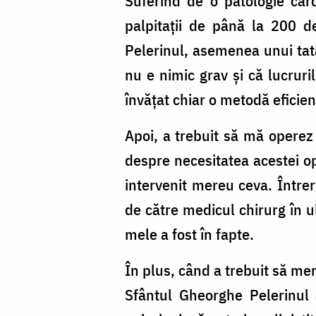
Suferind de o patologie car
palpitații de până la 200 d
Pelerinul, asemenea unui tată
nu e nimic grav și că lucruri
învățat chiar o metodă eficien
Apoi, a trebuit să mă operez 
despre necesitatea acestei op
intervenit mereu ceva. Întrer
de către medicul chirurg în u
mele a fost în fapte.
În plus, când a trebuit să me
Sfântul Gheorghe Pelerinul 