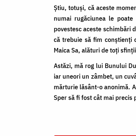
Știu, totuși, că aceste mome
numai rugăciunea le poate m
povestesc aceste schimbări din
că trebuie să fim conștienți 
Maica Sa, alături de toți sfinț
Astăzi, mă rog lui Bunului Du
iar uneori un zâmbet, un cuvân
mărturie lăsânt-o anonimă. Am
Sper să fi fost cât mai precis 