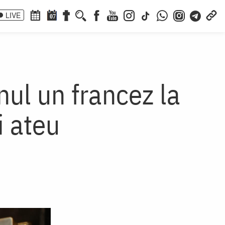
LIVE
07
ul un francez la
i ateu