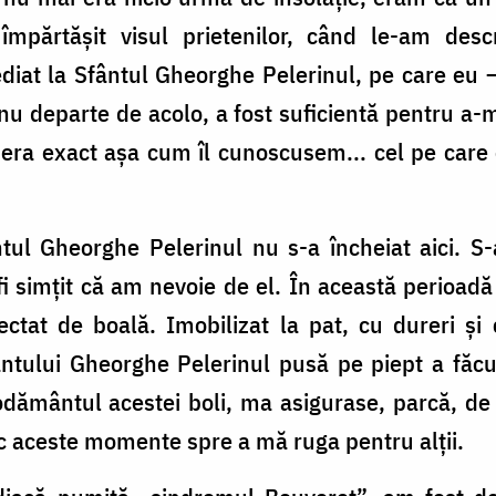
împărtășit visul prietenilor, când le-am des
ediat la Sfântul Gheorghe Pelerinul, pe care eu 
 nu departe de acolo, a fost suficientă pentru a-
 era exact așa cum îl cunoscusem... cel pe care
tul Gheorghe Pelerinul nu s-a încheiat aici. S-
i simțit că am nevoie de el. În această perioad
ectat de boală. Imobilizat la pat, cu dureri și
ntului Gheorghe Pelerinul pusă pe piept a făcut 
dământul acestei boli, ma asigurase, parcă, de 
esc aceste momente spre a mă ruga pentru alții.