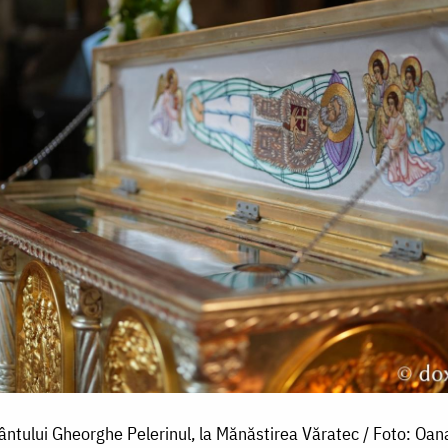
ântului Gheorghe Pelerinul, la Mănăstirea Văratec / Foto: Oan