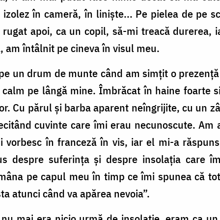
zolez în cameră, în liniște... Pe pielea de pe sc
rugat apoi, ca un copil, să-mi treacă durerea, 
ă, am întâlnit pe cineva în visul meu.
pe un drum de munte când am simțit o prezență 
s calm pe lângă mine. Îmbrăcat în haine foarte s
or. Cu părul și barba aparent neîngrijite, cu un z
ecitând cuvinte care îmi erau necunoscute. Am af
 vorbesc în franceză în vis, iar el mi-a răspu
 despre suferința și despre insolația care îm
mâna pe capul meu în timp ce îmi spunea că totul
sta atunci când va apărea nevoia”.
 nu mai era nicio urmă de insolație, eram ca un