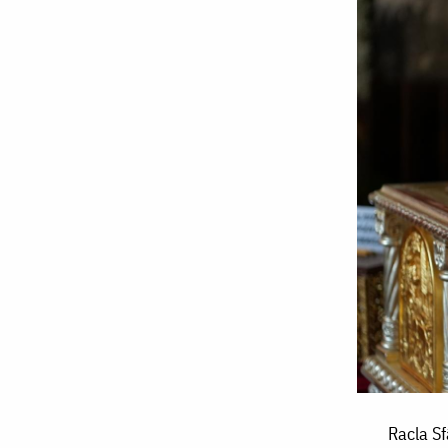
Racla
Racla Sf
Sfântului