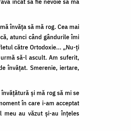
 gravă încât să fie nevoie să mă
 mă învăța să mă rog. Cea mai
că, atunci când gândurile îmi
letul către Ortodoxie... „Nu-ți
 urmă să-l ascult. Am suferit,
de învățat. Smerenie, iertare,
 învățătură și mă rog să mi se
l moment în care i-am acceptat
ul meu au văzut și-au înțeles