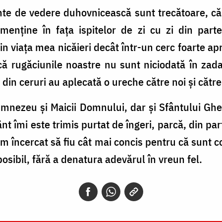
nte de vedere duhovnicească sunt trecătoare, că 
enține în fața ispitelor de zi cu zi din part
 viața mea nicăieri decât într-un cerc foarte apr
că rugăciunile noastre nu sunt niciodată în zada
ii din ceruri au aplecată o ureche ​​către noi și căt
mnezeu și Maicii Domnului, dar și Sfântului Gheor
t îmi este trimis purtat de îngeri, parcă, din par
 încercat să fiu cât mai concis pentru că sunt c
posibil, fără a denatura adevărul în vreun fel.