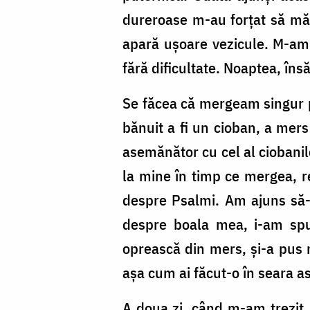
dureroase m-au forțat să mă i
apară ușoare vezicule. M-am 
fără dificultate. Noaptea, îns
Se făcea că mergeam singur 
bănuit a fi un cioban, a mer
asemănător cu cel al ciobanil
la mine în timp ce mergea, r
despre Psalmi. Am ajuns să-i
despre boala mea, i-am spus
oprească din mers, și-a pus 
așa cum ai făcut-o în seara a
A doua zi, când m-am trezit,