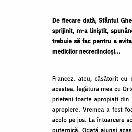
Gheorghe
Pelerinul,
De fiecare dată, Sfântul Ghe
la
sprijinit, m-a liniștit, spu
Mănăstirea
trebuie să fac pentru a evita
Văratec
medicilor necredincioși...
/
Foto:
Francez, ateu, c
ăsătorit cu
Oana
acestea, legătura mea cu Ort
Nechifor
prieteni foarte apropiați din
apropiere. Vremea a fost fo
acolo pe jos. La întoarcere so
puternică. Odată ajunși acas