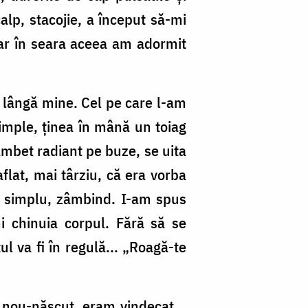
alp, stacojie, a început să-mi
iar în seara aceea am adormit
lângă mine. Cel pe care l-am
imple, ținea în mână un toiag
âmbet radiant pe buze, se uita
lat, mai târziu, că era vorba
ns simplu, zâmbind. I-am spus
i chinuia corpul. Fără să se
 va fi în regulă... „Roagă-te
 nou-născut, eram vindecat...