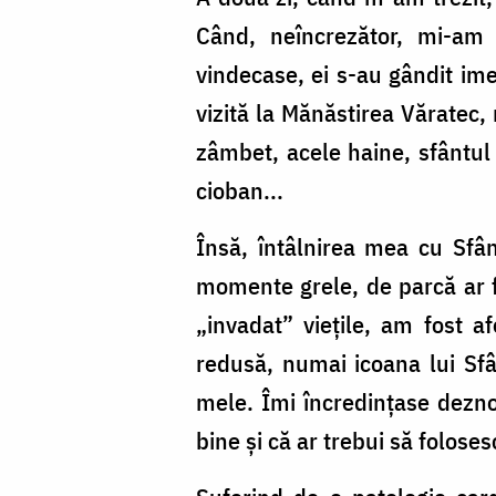
Când, neîncrezător, mi-am 
vindecase, ei s-au gândit im
vizită la Mănăstirea Văratec,
zâmbet, acele haine, sfântul
cioban...
Însă, întâlnirea mea cu Sfân
momente grele, de parcă ar f
„invadat” viețile, am fost af
redusă, numai icoana lui Sfâ
mele. Îmi încredințase dezno
bine și că ar trebui să folos