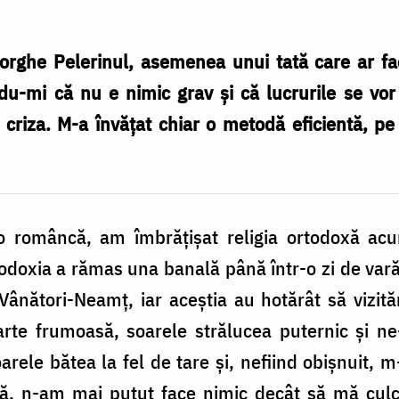
orghe Pelerinul, asemenea unui tată care ar fa
nându-mi că nu e nimic grav și că lucrurile se v
 criza. M-a învățat chiar o metodă eficientă, p
 o româncă, am îmbrățișat religia ortodoxă ac
odoxia a rămas una banală până într-o zi de vară
 Vânători-Neamț, iar aceștia au hotărât să vizi
arte frumoasă, soarele strălucea puternic și
arele bătea la fel de tare și, nefiind obișnuit, 
ă, n-am mai putut face nimic decât să mă culc,