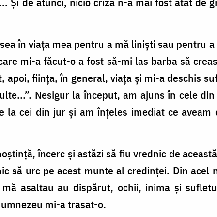
t... Și de atunci, nicio criză n-a mai fost atât de
ea în viața mea pentru a mă liniști sau pentru a
re mi-a făcut-o a fost să-mi las barba să creas
 apoi, ființa, în general, viața și mi-a deschis suf
ulte...”. Nesigur la început, am ajuns în cele din
de la cei din jur și am înțeles imediat ce aveam 
ștință, încerc și astăzi să fiu vrednic de această
nic să urc pe acest munte al credinței. Din ace
e mă asaltau au dispărut, ochii, inima și suflet
 Dumnezeu mi-a trasat-o.