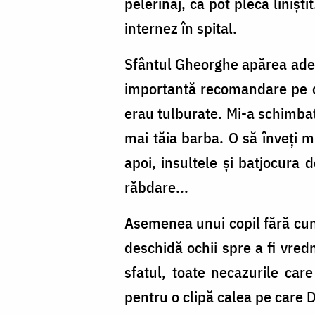
pelerinaj, că pot pleca liniști
internez în spital.
Sfântul Gheorghe apărea ades
importantă recomandare pe ca
erau tulburate. Mi-a schimbat,
mai tăia barba. O să înveți m
apoi, insultele și batjocura 
răbdare...
Asemenea unui copil fără cuno
deschidă ochii spre a fi vred
sfatul, toate necazurile car
pentru o clipă calea pe care