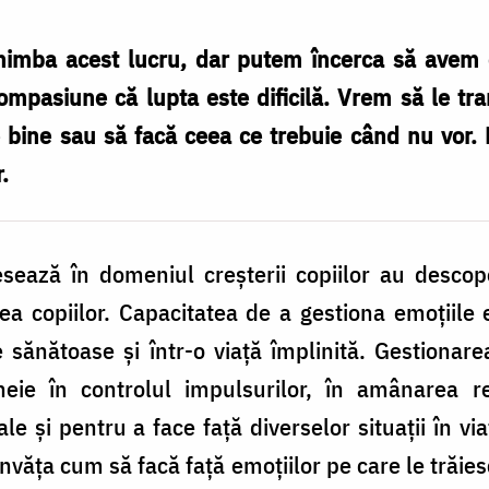
himba acest lucru, dar putem încerca să avem em
ompasiune că lupta este dificilă. Vrem să le t
e bine sau să facă ceea ce trebuie când nu vor.
.
esează în domeniul creșterii copiilor au descop
rea copiilor. Capacitatea de a gestiona emoțiile 
le sănătoase și într-o viață împlinită. Gestionare
eie în controlul impulsurilor, în amânarea r
e și pentru a face față diverselor situații în vi
nvăța cum să facă față emoțiilor pe care le trăie