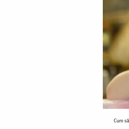
Cum
Cum să 
să