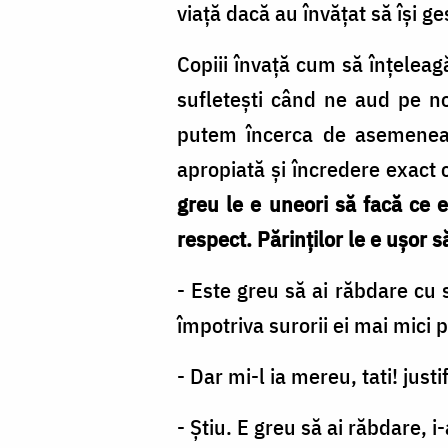
viață dacă au învățat să își g
Oana
Nechifor
Copiii învață cum să înțeleag
sufletești când ne aud pe no
putem încerca de asemenea 
apropiată și încredere exact
greu le e uneori să facă ce 
respect. Părinților le e ușor să
- Este greu să ai răbdare cu 
împotriva surorii ei mai mici p
- Dar mi-l ia mereu, tati! justi
- Știu. E greu să ai răbdare,