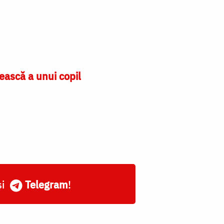
cească a unui copil
și
Telegram
!