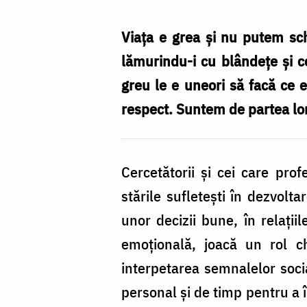
îi
arăt
Viața e grea și nu putem sc
copilului
lămurindu-i cu blândețe și c
că
greu le e uneori să facă ce 
îmi
respect. Suntem de partea lor
pasă
de
Cercetătorii și cei care prof
ceea
stările sufletești în dezvolta
ce
unor decizii bune, în relații
simte?
emoțională, joacă un rol ch
(I)
interpetarea semnalelor social
/
personal și de timp pentru a î
Foto: