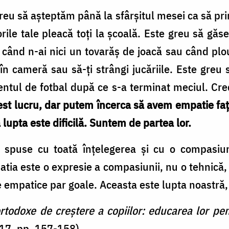
eu să așteptăm până la sfârșitul mesei ca să prim
orile tale pleacă toți la școală. Este greu să găs
t, când n-ai nici un tovarăș de joacă sau când plo
t în cameră sau să-ți strângi jucăriile. Este greu 
entul de fotbal după ce s-a terminat meciul. Cre
t lucru, dar putem încerca să avem empatie față
lupta este dificilă. Suntem de partea lor.
 spuse cu toată înțelegerea și cu o compasiun
atia este o expresie a compasiunii, nu o tehnică,
empatice par goale. Aceasta este lupta noastră, 
 ortodoxe de creștere a copiilor: educarea lor p
017, pp. 157-158)