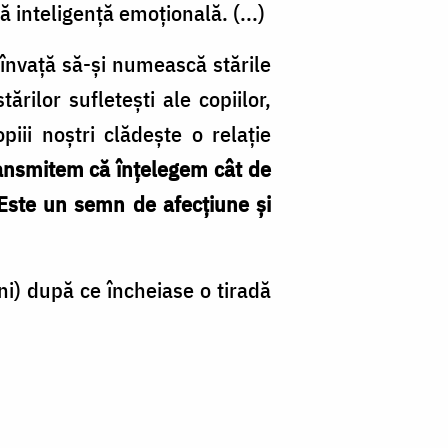
 inteligență emoțională. (...)
 învață să-și numească stările
ilor sufletești ale copiilor,
i noștri clădește o relație
ansmitem că înțelegem cât de
 Este un semn de afecțiune și
ni) după ce încheiase o tiradă