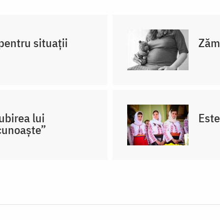
pentru situații
Zămi
birea lui
Este
cunoaște”