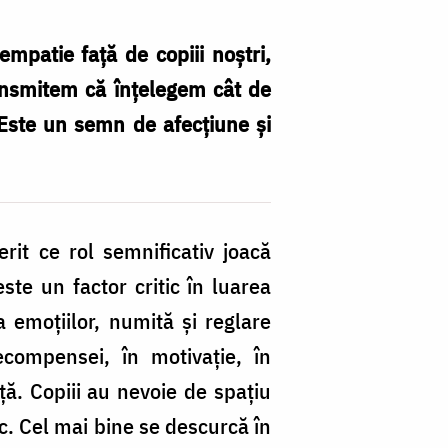
patie față de copiii noștri,
ransmitem că înțelegem cât de
 Este un semn de afecțiune și
erit ce rol semnificativ joacă
este un factor critic în luarea
a emoțiilor, numită și reglare
ecompensei, în motivație, în
ață. Copiii au nevoie de spațiu
sc. Cel mai bine se descurcă în