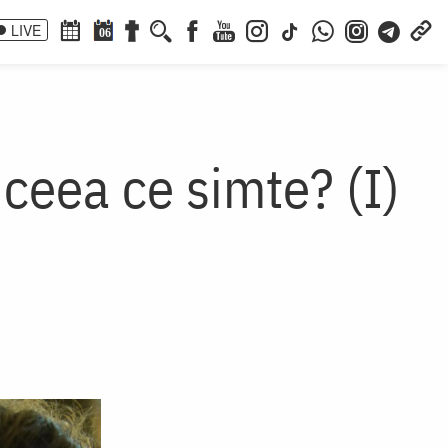
LIVE
06
 ceea ce simte? (I)