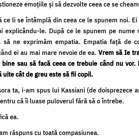
estioneze emoțiile și să dezvolte ceea ce se cheamă
ă ce li se întâmplă din ceea ce le spunem noi. Ei
i explicându-le. După ce le spunem pe nume stăr
să ne exprimăm empatia. Empatia față de copii
 când ei au mai mare nevoie de ea.
Vrem să Ie tr
e bine sau să facă ceea ce trebuie când nu vor.
 uite cât de greu este să fii copil.
sora ta, i-am spus lui Kassiani (de doisprezece a
entru că îi luase puloverul fără să o întrebe.
fică ea.
 i-am răspuns cu toată compasiunea.