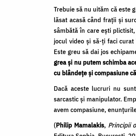
Trebuie să nu uităm că este gr
lăsat acasă când frații și sur
sâmbătă în care ești plictisi
jocul video și să-ți faci cura
Este greu să dai jos echipam
grea și nu putem schimba aces
cu blândețe și compasiune că 
Dacă aceste lucruri nu sunt
sarcastic și manipulator. Emp
avem compasiune, enunțurile 
(
Philip Mamalakis
,
Principii
Editura Sophia, București, 2