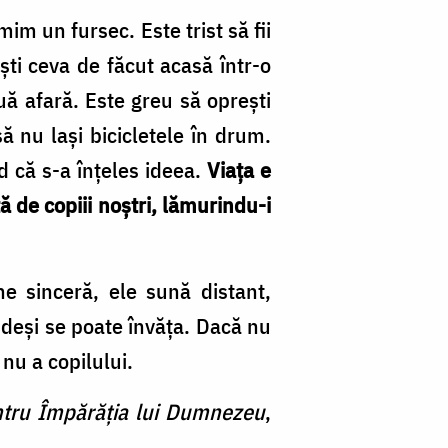
im un fursec. Este trist să fii
ești ceva de făcut acasă într-o
uă afară. Este greu să oprești
să nu lași bicicletele în drum.
d că s-a înțeles ideea.
Viața e
 de copiii noștri, lămurindu-i
e sinceră, ele sună distant,
 deși se poate învăța. Dacă nu
nu a copilului.
entru Împărăția lui Dumnezeu
,