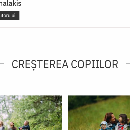
malakis
utorului
CREŞTEREA COPIILOR