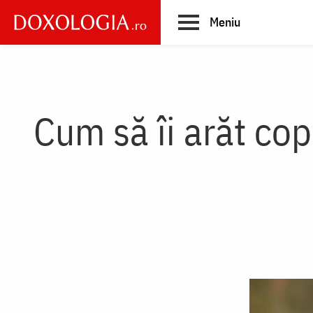
Skip
Meniu
to
main
Main
content
navigation
Cum să îi arăt cop