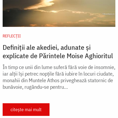
REFLECȚII
Definiții ale akediei, adunate și
explicate de Părintele Moise Aghioritul
În timp ce unii din lume suferă fără voie de insomnie,
iar alţii îşi petrec nopţile fără iubire în locuri ciudate,
monahii din Muntele Athos priveghează statornic de
bunăvoie, rugându-se pentru...
citește mai mult