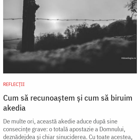
REFLECȚII
Cum să recunoaștem și cum să biruim
akedia
De multe ori, această akedie aduce după sine
consecinţe grave: o totală apostazie a Domnului,
deznădejdea şi chiar sinuciderea. Cu toate acestea,