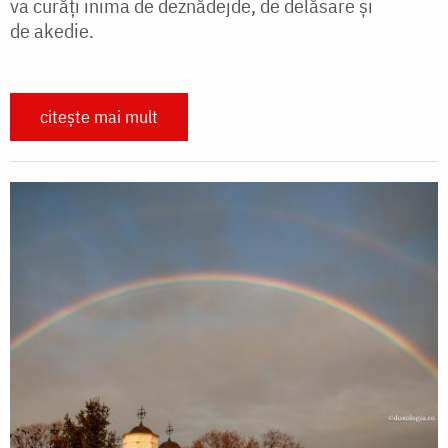
va curăţi inima de deznădejde, de delăsare şi
de akedie.
citește mai mult