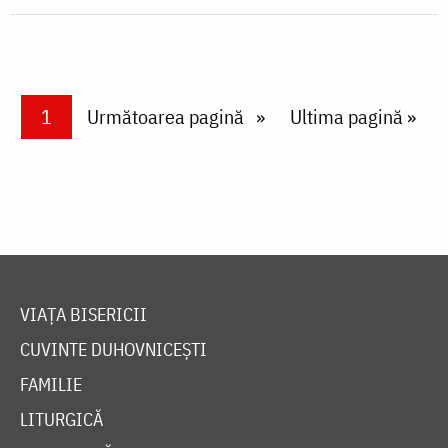
Paginare
Current page
1
Next page
Următoarea pagină
Last page
Ultima pagină »
VIAȚA BISERICII
CUVINTE DUHOVNICEȘTI
FAMILIE
LITURGICĂ