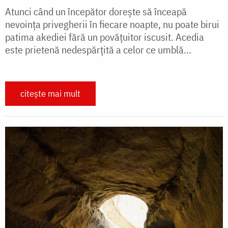
Atunci când un începător dorește să înceapă
nevoința privegherii în fiecare noapte, nu poate birui
patima akediei fără un povățuitor iscusit. Acedia
este prietenă nedespărțită a celor ce umblă...
citește mai mult