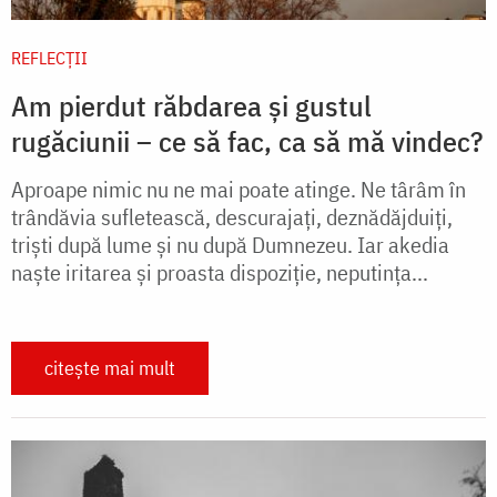
REFLECȚII
Am pierdut răbdarea și gustul
rugăciunii – ce să fac, ca să mă vindec?
Aproape nimic nu ne mai poate atinge. Ne târâm în
trândăvia sufletească, descurajaţi, deznădăjduiţi,
trişti după lume şi nu după Dumnezeu. Iar akedia
naşte iritarea şi proasta dispoziţie, neputinţa...
citește mai mult