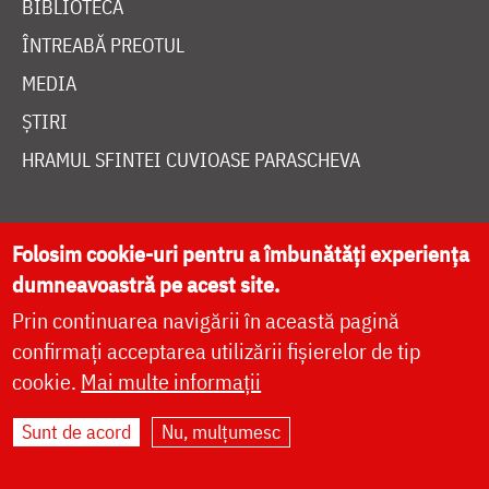
BIBLIOTECĂ
ÎNTREABĂ PREOTUL
MEDIA
ȘTIRI
HRAMUL SFINTEI CUVIOASE PARASCHEVA
AUTORI
Folosim cookie-uri pentru a îmbunătăți experiența
PĂRINȚI DUHOVNICEȘTI
dumneavoastră pe acest site.
MAICI CU VIAȚĂ DUHOVNICEASCĂ
Prin continuarea navigării în această pagină
confirmați acceptarea utilizării fișierelor de tip
TEMATICĂ
cookie.
Mai multe informații
SINAXAR ALFABETIC
MĂNĂSTIRI ȘI BISERICI
Sunt de acord
Nu, mulțumesc
CALENDAR ORTODOX