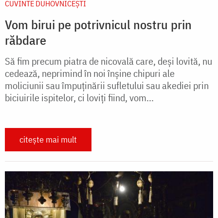
CUVINTE DUHOVNICEȘTI
Vom birui pe potrivnicul nostru prin
răbdare
Să fim precum piatra de nicovală care, deși lovită, nu
cedează, neprimind în noi înșine chipuri ale
moliciunii sau împuținării sufletului sau akediei prin
biciuirile ispitelor, ci loviți fiind, vom...
citește mai mult