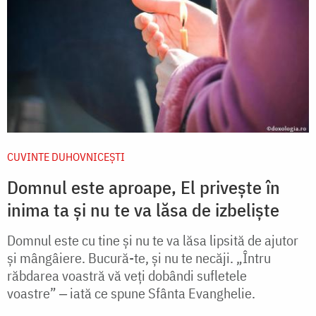
CUVINTE DUHOVNICEȘTI
Domnul este aproape, El privește în
inima ta și nu te va lăsa de izbeliște
Domnul este cu tine și nu te va lăsa lipsită de ajutor
și mângâiere. Bucură-te, și nu te necăji. „Întru
răbdarea voastră vă veți dobândi sufletele
voastre” ‒ iată ce spune Sfânta Evanghelie.