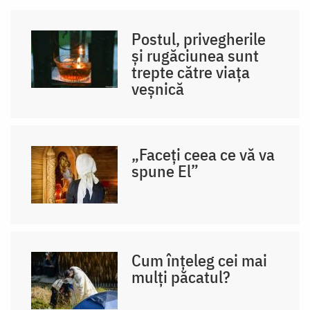
Postul, privegherile
și rugăciunea sunt
trepte către viața
veșnică
„Faceți ceea ce vă va
spune El”
Cum înțeleg cei mai
mulți păcatul?