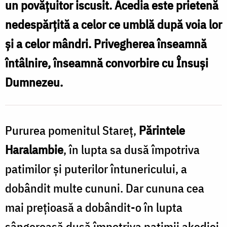
un povățuitor iscusit. Acedia este prietenă
lui
nedespărțită a celor ce umblă după voia lor
Dumnezeu
și a celor mândri. Privegherea înseamnă
/
întâlnire, înseamnă convorbire cu Însuși
Foto:
Dumnezeu.
Oana
Nechifor
Pururea pomenitul Stareţ,
Părintele
Haralambie
, în lupta sa dusă împotriva
patimilor şi puterilor întune­ricului, a
dobândit multe cununi. Dar cununa cea
mai preţioasă a dobândit-o în lupta
sângeroasă dusă împotriva patimii akediei.