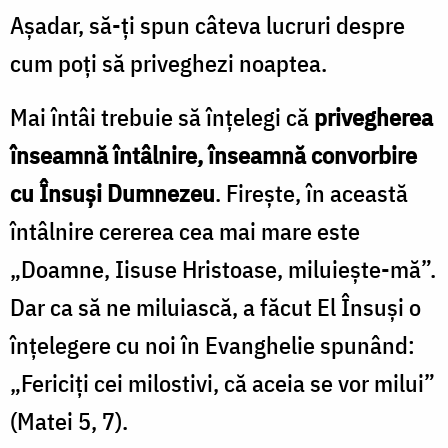
Aşadar, să-ţi spun câteva lucruri despre
cum poţi să priveghezi noaptea.
Mai întâi trebuie să înţelegi că
privegherea
înseam­nă întâlnire, înseamnă convorbire
cu Însuşi Dumnezeu
. Fireşte, în această
întâlnire cererea cea mai mare este
„Doamne, Iisuse Hristoase, miluieşte-mă”.
Dar ca să ne miluiască, a făcut El Însuşi o
înţelegere cu noi în Evanghelie spunând:
„Fericiţi cei milostivi, că aceia se vor milui”
(Matei 5, 7).