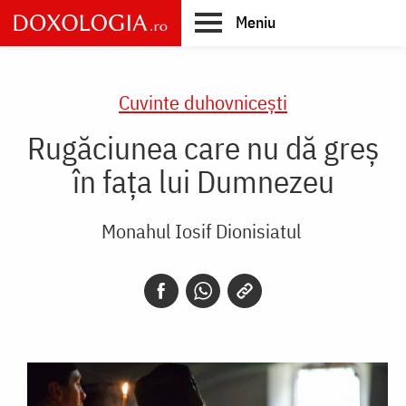
Skip
Meniu
to
main
Main
content
navigation
Cuvinte duhovnicești
Rugăciunea care nu dă greș
în fața lui Dumnezeu
Monahul Iosif Dionisiatul