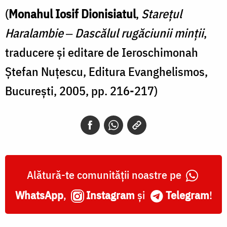
(
Monahul Iosif Dionisiatul
,
Starețul
Haralambie
‒
Dascălul rugăciunii minții
,
traducere și editare de Ieroschimonah
Ștefan Nuțescu, Editura Evanghelismos,
București, 2005, pp. 216-217)
Alătură-te comunității noastre pe
WhatsApp
,
Instagram
și
Telegram
!