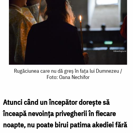
Rugăciunea
Rugăciunea care nu dă greș în fața lui Dumnezeu /
Foto: Oana Nechifor
care
nu
dă
Atunci când un începător dorește să
greș
înceapă nevoința privegherii în fiecare
în
noapte, nu poate birui patima akediei fără
fața