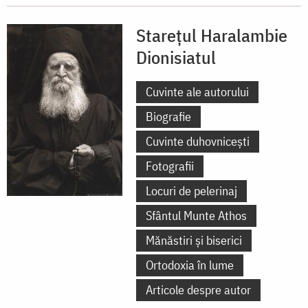
Starețul Haralambie
Dionisiatul
Cuvinte ale autorului
Biografie
Cuvinte duhovnicești
Fotografii
Locuri de pelerinaj
Sfântul Munte Athos
Mănăstiri și biserici
Ortodoxia în lume
Articole despre autor