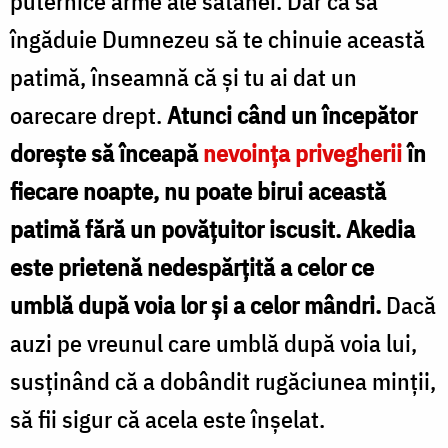
puternice arme ale satanei. Dar ca să
îngăduie Dumnezeu să te chinuie această
patimă, înseamnă că şi tu ai dat un
oarecare drept.
Atunci când un începător
doreşte să înceapă
nevoinţa privegherii
în
fiecare noapte, nu poate birui această
patimă fără un povățuitor iscusit. Akedia
este prietenă nedespărţită a celor ce
umblă după voia lor şi a celor mândri.
Dacă
auzi pe vreunul care umblă după voia lui,
susţinând că a dobândit rugăciunea minţii,
să fii sigur că acela este înşelat.