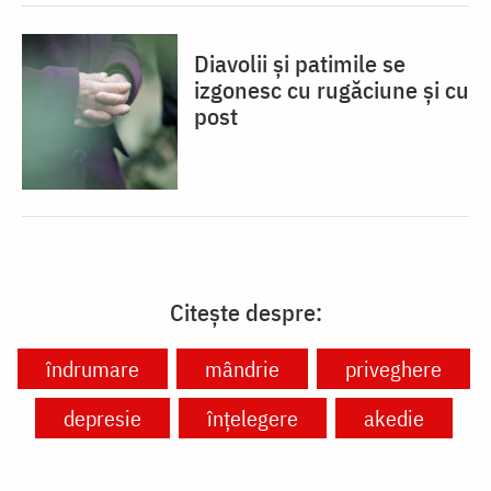
Diavolii și patimile se
izgonesc cu rugăciune și cu
post
Citește despre:
îndrumare
mândrie
priveghere
depresie
înțelegere
akedie