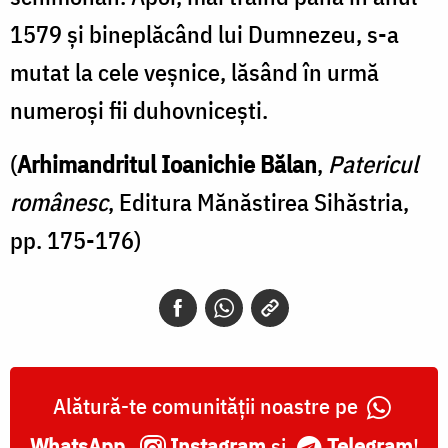
1579 şi bineplăcând lui Dumnezeu, s-a
mutat la cele veşnice, lăsând în urmă
numeroşi fii duhovniceşti.
(
Arhimandritul Ioanichie Bălan
,
Patericul
românesc
, Editura Mănăstirea Sihăstria,
pp. 175-176)
Alătură-te comunității noastre pe
WhatsApp
,
Instagram
și
Telegram
!