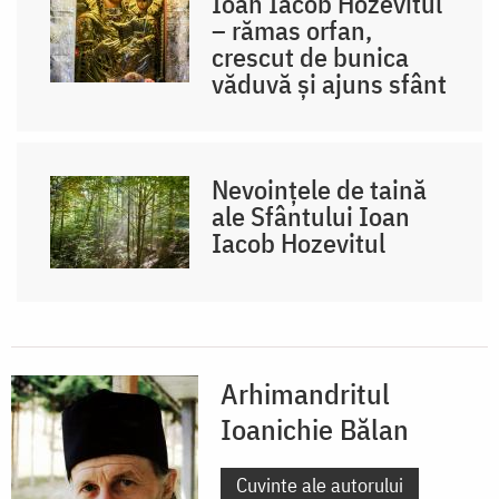
Ioan Iacob Hozevitul
– rămas orfan,
crescut de bunica
văduvă și ajuns sfânt
Nevoințele de taină
ale Sfântului Ioan
Iacob Hozevitul
Arhimandritul
Ioanichie Bălan
Cuvinte ale autorului