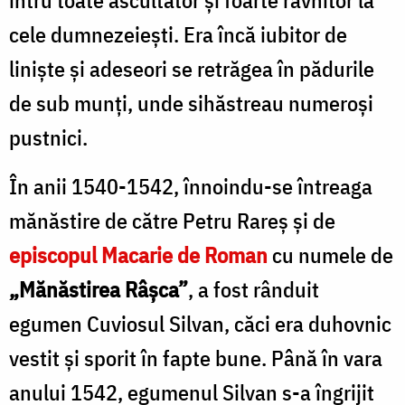
cele dumnezeieşti. Era încă iubitor de
linişte şi adeseori se retrăgea în pădurile
de sub munţi, unde sihăstreau numeroşi
pustnici.
În anii 1540-1542, înnoindu-se întreaga
mănăstire de către Petru Rareş şi de
episcopul Macarie de Roman
cu numele de
„Mănăstirea Râşca”
, a fost rânduit
egumen Cuviosul Silvan, căci era duhovnic
vestit şi sporit în fapte bune. Până în vara
anului 1542, egumenul Silvan s-a îngrijit