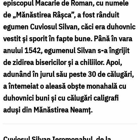
episcopul Macarie de Roman, cu numele
Mănăstirii
de „Mănăstirea Râşca”, a fost rânduit
Râșca
egumen Cuviosul Silvan, căci era duhovnic
/
vestit şi sporit în fapte bune. Până în vara
Foto:
anului 1542, egumenul Silvan s-a îngrijit
Magda
de zidirea bisericilor şi a chiliilor. Apoi,
Buftea
adunând în jurul său peste 30 de călugări,
a întemeiat o aleasă obşte monahală cu
duhovnici buni şi cu călugări caligrafi
aduşi din Mănăstirea Neamţ.
Cuviosul Silvan Ieromonahul, de la