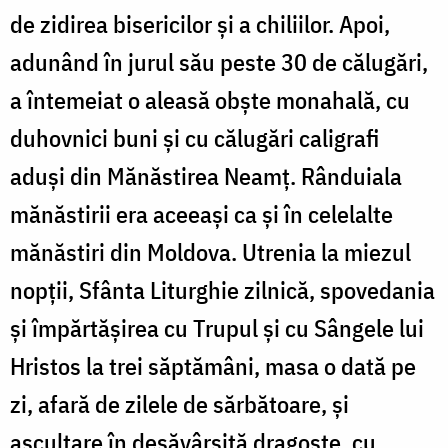
de zidirea bisericilor şi a chiliilor. Apoi,
adunând în jurul său peste 30 de călugări,
a întemeiat o aleasă obşte monahală, cu
duhovnici buni şi cu călugări caligrafi
aduşi din Mănăstirea Neamţ. Rânduiala
mănăstirii era aceeaşi ca şi în celelalte
mănăstiri din Moldova. Utrenia la miezul
nopţii, Sfânta Liturghie zilnică, spovedania
şi împărtăşirea cu Trupul şi cu Sângele lui
Hristos la trei săptămâni, masa o dată pe
zi, afară de zilele de sărbătoare, şi
ascultare în desăvârşită dragoste, cu