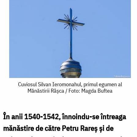
Cuviosul
Cuviosul Silvan Ieromonahul, primul egumen al
Mănăstirii Râșca / Foto: Magda Buftea
Silvan
Ieromonahul,
primul
În anii 1540-1542, înnoindu-se întreaga
egumen
mănăstire de către Petru Rareş şi de
al