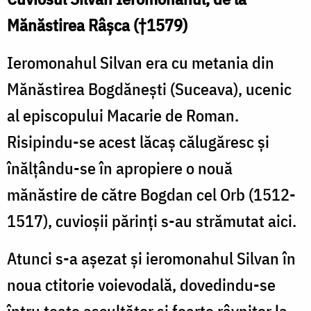
Mănăstirea Râşca (†1579)
Ieromonahul Silvan era cu metania din
Mănăstirea Bogdăneşti (Suceava), ucenic
al episcopului Macarie de Roman.
Risipindu-se acest lăcaş călugăresc şi
înălţându-se în apropiere o nouă
mănăstire de către Bogdan cel Orb (1512-
1517), cuvioşii părinţi s-au strămutat aici.
Atunci s-a aşezat şi ieromonahul Silvan în
noua ctitorie voievodală, dovedindu-se
întru toate ascultător şi foarte râvnitor la