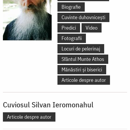
Biografie
Cuvinte duhovnicești
Predici
Video
Fotografii
Locuri de pelerinaj
Sfântul Munte Athos
Mănăstiri și biserici
Articole despre autor
Cuviosul Silvan Ieromonahul
Articole despre autor