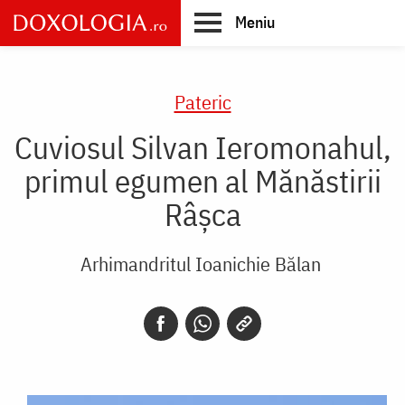
Skip
Meniu
to
main
Main
content
navigation
Pateric
Cuviosul Silvan Ieromonahul,
primul egumen al Mănăstirii
Râșca
Arhimandritul Ioanichie Bălan