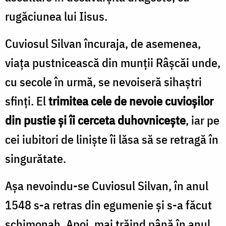
rugăciunea lui Iisus.
Cuviosul Silvan încuraja, de asemenea,
viaţa pustnicească din munţii Râşcăi unde,
cu secole în urmă, se nevoiseră sihaştri
sfinţi. El
trimitea cele de nevoie cuvioşilor
din pustie şi îi cerceta duhovniceşte
, iar pe
cei iubitori de linişte îi lăsa să se retragă în
singurătate.
Aşa nevoindu-se Cuviosul Silvan, în anul
1548 s-a retras din egumenie şi s-a făcut
schimonah. Apoi, mai trăind până în anul