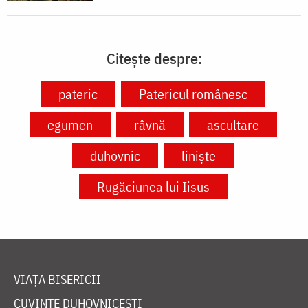
Citește despre:
pateric
Patericul românesc
egumen
râvnă
ascultare
duhovnic
liniște
Rugăciunea lui Iisus
VIAȚA BISERICII
CUVINTE DUHOVNICEȘTI