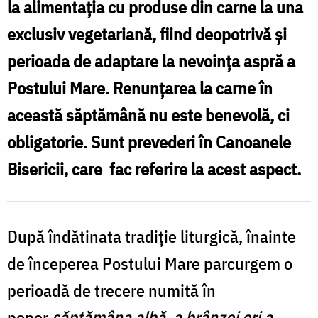
la alimentaţia cu produse din carne la una
săptămâna
exclusiv vegetariană, fiind deopotrivă și
brânzei?
perioada de adaptare la nevoința aspră a
/
Postului Mare. Renunțarea la carne în
Foto:
această săptămână nu este benevolă, ci
Oana
obligatorie. Sunt prevederi în Canoanele
Nechifor
Bisericii, care fac referire la acest aspect.
După îndătinata tradiţie liturgică, înainte
de începerea Postului Mare parcurgem o
perioadă de trecere numită în
popor
săptămâna albă, a brânzei ori a