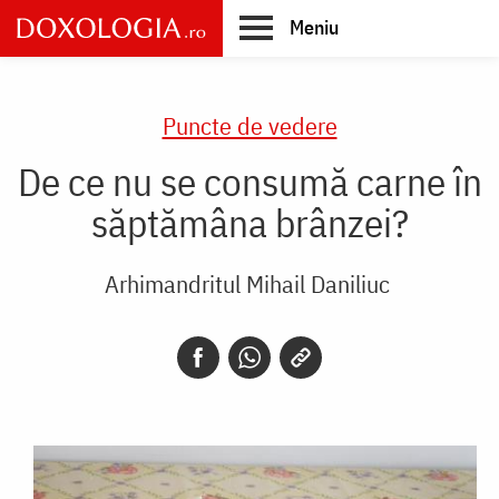
Skip
Meniu
to
main
Main
content
navigation
Puncte de vedere
De ce nu se consumă carne în
săptămâna brânzei?
Arhimandritul Mihail Daniliuc