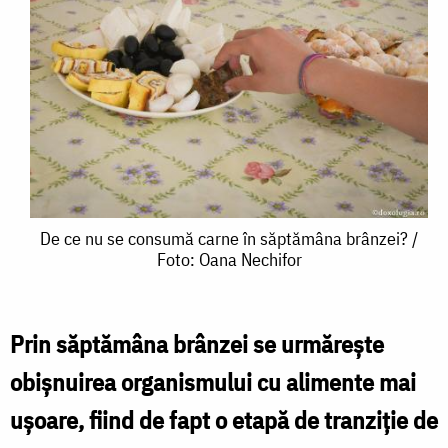
De
De ce nu se consumă carne în săptămâna brânzei? /
Foto: Oana Nechifor
ce
nu
se
Prin săptămâna brânzei se urmăreşte
consumă
obişnuirea organismului cu alimente mai
carne
uşoare, fiind de fapt o etapă de tranziţie de
în