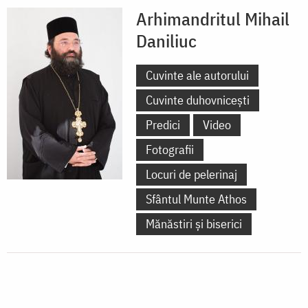
Arhimandritul Mihail
Daniliuc
Cuvinte ale autorului
Cuvinte duhovnicești
Predici
Video
Fotografii
Locuri de pelerinaj
Sfântul Munte Athos
Mănăstiri și biserici