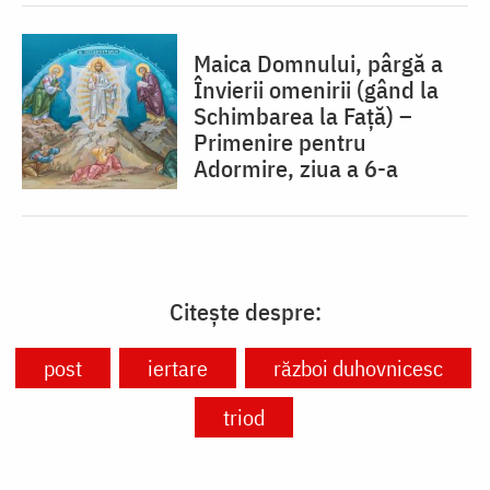
Maica Domnului, pârgă a
Învierii omenirii (gând la
Schimbarea la Față) –
Primenire pentru
Adormire, ziua a 6-a
Citește despre:
post
iertare
război duhovnicesc
triod