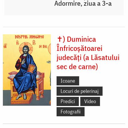
Adormire, ziua a 3-a
✝) Duminica
Înfricoșătoarei
judecăți (a Lăsatului
sec de carne)
Icoane
Locuri de pelerinaj
Predici
Video
Fotografii