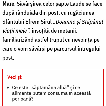
Mare
. Săvârşirea celor şapte Laude se face
după rânduiala din post, cu rugăciunea
Sfântului Efrem Sirul
„Doamne şi Stăpânul
vieţii mele”
, însoţită de metanii,
familiarizând astfel trupul cu nevoinţa pe
care o vom săvârşi pe parcursul întregului
post.
Vezi și:
Ce este „săptămâna albă” și ce
alimente putem consuma în această
perioadă?