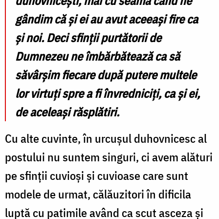
duhovnicești, mai cu seamă când ne
gândim că și ei au avut aceeași fire ca
și noi. Deci sfinții purtătorii de
Dumnezeu ne îmbărbătează ca să
săvârșim fiecare după putere multele
lor virtuți spre a fi învredniciți, ca și ei,
de aceleași răsplătiri.
Cu alte cuvinte, în urcușul duhovnicesc al
postului nu suntem singuri, ci avem alături
pe sfinţii cuvioşi și cuvioase care sunt
modele de urmat, călăuzitori în dificila
luptă cu patimile având ca scut asceza și