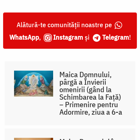
Alătură-te comunității noastre pe
WhatsApp
,
Instagram
și
Telegram
!
Maica Domnului,
pârgă a Învierii
omenirii (gând la
Schimbarea la Față)
– Primenire pentru
Adormire, ziua a 6-a