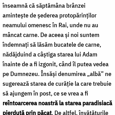
înseamnă că săptămâna brânzei
amintește de șederea protopărinților
neamului omenesc în Rai, unde nu au
mâncat carne. De aceea și noi suntem
îndemnați să lăsăm bucatele de carne,
nădăjduind a câștiga starea lui Adam
înainte de a fi izgonit, când îl putea vedea
pe Dumnezeu. Însăși denumirea „albă” ne
sugerează starea de curăție la care trebuie
să ajungem în post, ce se vrea a fi
reîntoarcerea noastră la starea paradisiacă
pierdută prin păcat
. De altfel, învățăturile