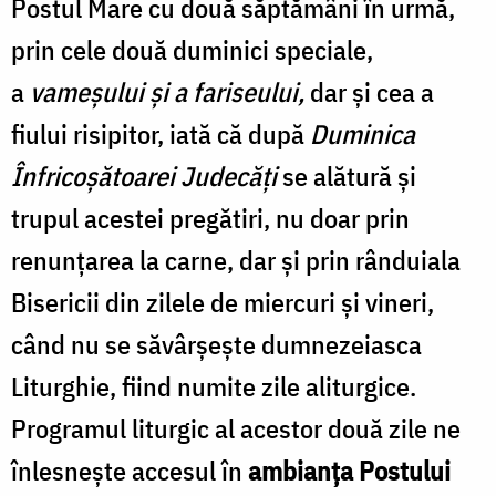
Postul Mare cu două săptămâni în urmă,
prin cele două duminici speciale,
a
vameşului şi a fariseului,
dar şi cea a
fiului risipitor, iată că după
Duminica
Înfricoşătoarei Judecăţi
se alătură şi
trupul acestei pregătiri, nu doar prin
renunţarea la carne, dar şi prin rânduiala
Bisericii din zilele de miercuri şi vineri,
când nu se săvârşeşte dumnezeiasca
Liturghie, fiind numite zile aliturgice.
Programul liturgic al acestor două zile ne
înlesneşte accesul în
ambianţa Postului