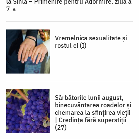
la Sihla – Primenire pentru Adormire, ziua a
7-a
Vremelnica sexualitate și
rostul ei (I)
Sărbătorile lunii august,
binecuvântarea roadelor și
chemarea la sfințirea vieții
| Credința fără superstiții
(27)