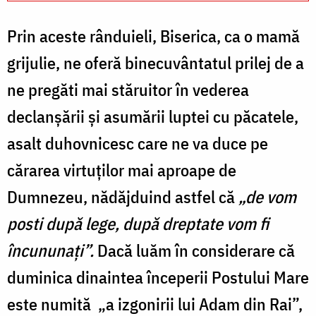
Prin aceste rânduieli, Biserica, ca o mamă
grijulie, ne oferă binecuvântatul prilej de a
ne pregăti mai stăruitor în vederea
declanşării şi asumării luptei cu păcatele,
asalt duhovnicesc care ne va duce pe
cărarea virtuţilor mai aproape de
Dumnezeu, nădăjduind astfel că
„de vom
posti după lege, după dreptate vom fi
încununaţi”.
Dacă luăm în considerare că
duminica dinaintea începerii Postului Mare
este numită „a izgonirii lui Adam din Rai”,