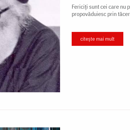
Fericiți sunt cei care nu 
propovăduiesc prin tăcere
citește mai mult