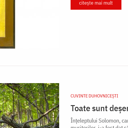
citește mai mult
CUVINTE DUHOVNICEȘTI
Toate sunt deșe
Înțeleptului Solomon, ca
muritorilor, i-a fost dat