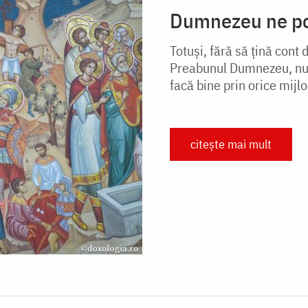
Dumnezeu ne poa
Totuși, fără să țină cont 
Preabunul Dumnezeu, nu î
facă bine prin orice mijlo
citește mai mult