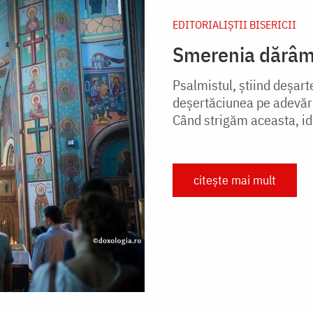
EDITORIALIȘTII BISERICII
Smerenia dărâmă 
Psalmistul, știind deșart
deșertăciunea pe adevăr:
Când strigăm aceasta, ido
citește mai mult