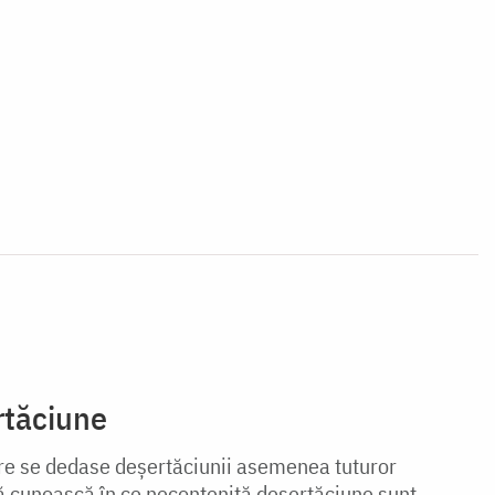
rtăciune
re se dedase deșertăciunii asemenea tuturor
 să cunoască în ce necontenită deșertăciune sunt