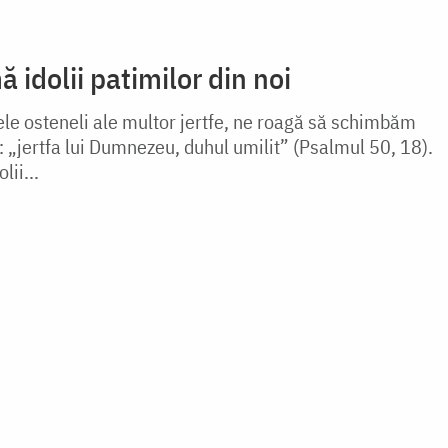
idolii patimilor din noi
ele osteneli ale multor jertfe, ne roagă să schimbăm
 „jertfa lui Dumnezeu, duhul umilit” (Psalmul 50, 18).
lii...