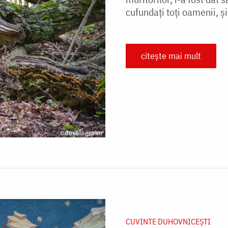
cufundați toți oamenii, și 
citește mai mult
CUVINTE DUHOVNICEȘTI