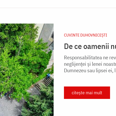
CUVINTE DUHOVNICEȘTI
De ce oamenii nu
Responsabilitatea ne revi
neglijenței și lenei noastr
Dumnezeu sau lipsei ei, în
citește mai mult