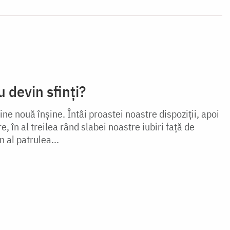
 devin sfinți?
ne nouă înșine. Întâi proastei noastre dispoziții, apoi
e, în al treilea rând slabei noastre iubiri față de
 al patrulea...