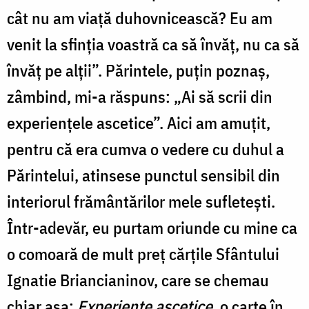
cât nu am viață duhovnicească? Eu am
venit la sfinția voastră ca să învăț, nu ca să
învăț pe alții”. Părintele, puțin poznaș,
zâmbind, mi-a răspuns: „Ai să scrii din
experiențele ascetice”. Aici am amuțit,
pentru că era cumva o vedere cu duhul a
Părintelui, atinsese punctul sensibil din
interiorul frământărilor mele sufletești.
Într-adevăr, eu purtam oriunde cu mine ca
o comoară de mult preț cărțile Sfântului
Ignatie Briancianinov, care se chemau
chiar așa:
Experiențe ascetice
, o carte în