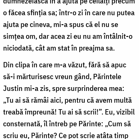
dumnezeiască în a ajuta pe ceilalți precum
o făcea sfinția sa; într-o zi în care nu putea
ajuta pe cineva, mi-a spus că el nu se
simțea om, dar acea zi eu nu am întâlnit-o
niciodată, cât am stat în preajma sa.
Din clipa în care m-a văzut, fără să apuc
să-i mărturisesc vreun gând, Părintele
Justin mi-a zis, spre surprinderea mea:
„Tu ai să rămâi aici, pentru că avem multă
treabă împreună! Tu ai să scrii!”. Eu, vizibil
consternată, îl întreb pe Părinte: „Cum să
scriu eu, Părinte? Ce pot scrie atâta timp