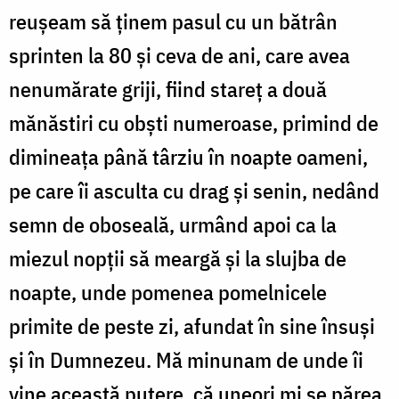
reușeam să ținem pasul cu un bătrân
sprinten la 80 și ceva de ani, care avea
nenumărate griji, fiind stareț a două
mănăstiri cu obști numeroase, primind de
dimineața până târziu în noapte oameni,
pe care îi asculta cu drag și senin, nedând
semn de oboseală, urmând apoi ca la
miezul nopții să meargă și la slujba de
noapte, unde pomenea pomelnicele
primite de peste zi, afundat în sine însuși
și în Dumnezeu. Mă minunam de unde îi
vine această putere, că uneori mi se părea