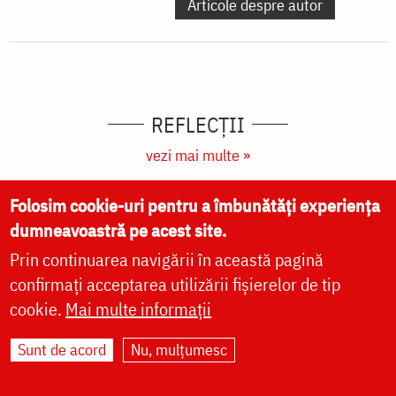
Articole despre autor
REFLECȚII
vezi mai multe »
Folosim cookie-uri pentru a îmbunătăți experiența
dumneavoastră pe acest site.
Prin continuarea navigării în această pagină
confirmați acceptarea utilizării fișierelor de tip
cookie.
Mai multe informații
Sunt de acord
Nu, mulțumesc