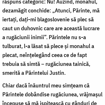
răspuns categoric: Nu! Auzind, monahul,
dezamăgit conchide: „Atunci, Părinte, mă
iertați, dați-mi blagoslovenie să plec să
caut un duhovnic care are această lucrare
a rugăciunii inimii”. Părintele nu s-a
tulburat, l-a lăsat să plece și monahul a
plecat, neînțelegând ceea ce de fapt
trebuia să simtă – rugăciunea tainică,
smerită a Părintelui Justin.
Chiar dacă înăuntrul meu simțeam că
Părintele dobândise rugăciunea, vrăjmașul
începuse să mă ispitească cu gânduri de