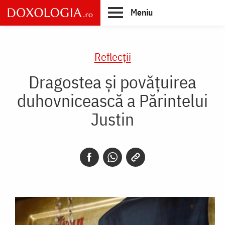
Skip
Meniu
to
main
Main
content
navigation
Reflecții
Dragostea și povățuirea
duhovnicească a Părintelui
Justin