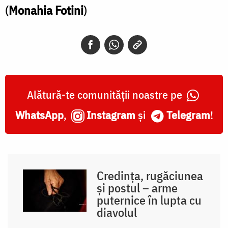
(
Monahia Fotini
)
Alătură-te comunității noastre pe
WhatsApp
,
Instagram
și
Telegram
!
Credința, rugăciunea
și postul – arme
puternice în lupta cu
diavolul