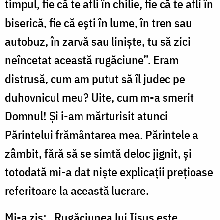
timpul, fie că te afli în chilie, fie că te afli în
biserică, fie că ești în lume, în tren sau
autobuz, în zarvă sau liniște, tu să zici
neîncetat această rugăciune”. Eram
distrusă, cum am putut să îl judec pe
duhovnicul meu? Uite, cum m-a smerit
Domnul! Și i-am mărturisit atunci
Părintelui frământarea mea. Părintele a
zâmbit, fără să se simtă deloc jignit, și
totodată mi-a dat niște explicații prețioase
referitoare la această lucrare.
Mi-a zis: „Rugăciunea lui Iisus este