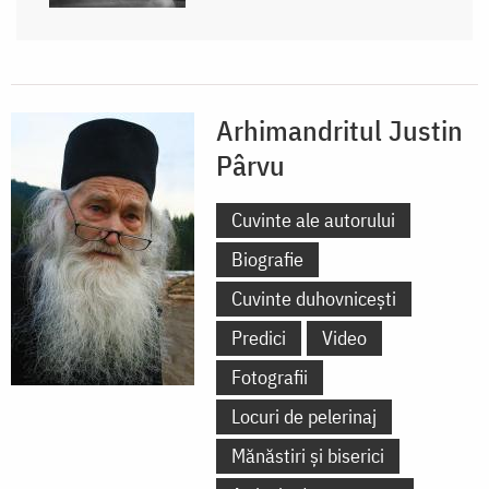
Arhimandritul Justin
Pârvu
Cuvinte ale autorului
Biografie
Cuvinte duhovnicești
Predici
Video
Fotografii
Locuri de pelerinaj
Mănăstiri și biserici