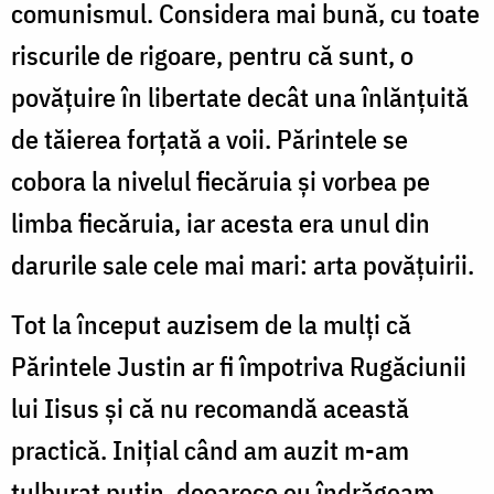
comunismul. Considera mai bună, cu toate
riscurile de rigoare, pentru că sunt, o
povățuire în libertate decât una înlănțuită
de tăierea forțată a voii. Părintele se
cobora la nivelul fiecăruia și vorbea pe
limba fiecăruia, iar acesta era unul din
darurile sale cele mai mari: arta povățuirii.
Tot la început auzisem de la mulți că
Părintele Justin ar fi împotriva Rugăciunii
lui Iisus și că nu recomandă această
practică. Inițial când am auzit m-am
tulburat puțin, deoarece eu îndrăgeam