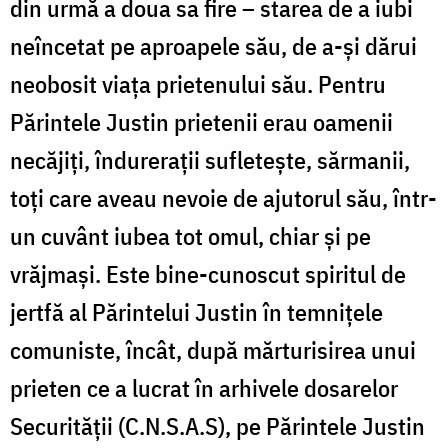
din urmă a doua sa fire – starea de a iubi
neîncetat pe aproapele său, de a-și dărui
neobosit viața prietenului său. Pentru
Părintele Justin prietenii erau oamenii
necăjiți, îndurerații sufletește, sărmanii,
toți care aveau nevoie de ajutorul său, într-
un cuvânt iubea tot omul, chiar și pe
vrăjmași. Este bine-cunoscut spiritul de
jertfă al Părintelui Justin în temnițele
comuniste, încât, după mărturisirea unui
prieten ce a lucrat în arhivele dosarelor
Securității (C.N.S.A.S), pe Părintele Justin