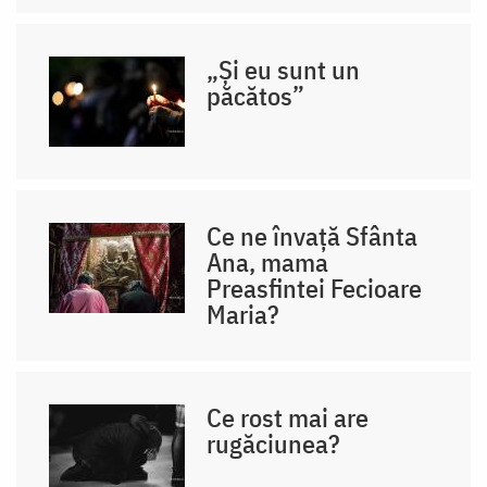
„Și eu sunt un
păcătos”
Ce ne învață Sfânta
Ana, mama
Preasfintei Fecioare
Maria?
Ce rost mai are
rugăciunea?