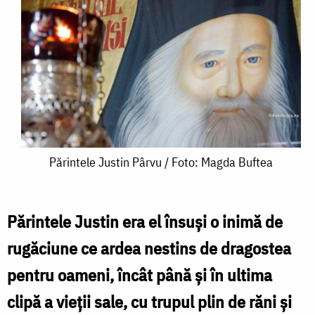
Părintele
Părintele Justin Pârvu / Foto: Magda Buftea
Justin
Pârvu
Părintele Justin era el însuși o inimă de
/
rugăciune ce ardea nestins de dragostea
Foto:
pentru oameni, încât până și în ultima
Magda
clipă a vieții sale, cu trupul plin de răni și
Buftea