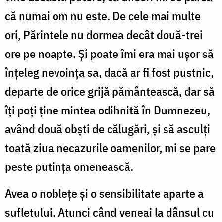
că numai om nu este. De cele mai multe
ori, Părintele nu dormea decât două-trei
ore pe noapte. Și poate îmi era mai ușor să
înțeleg nevoința sa, dacă ar fi fost pustnic,
departe de orice grijă pământească, dar să
îți poți ține mintea odihnită în Dumnezeu,
având două obști de călugări, și să asculți
toată ziua necazurile oamenilor, mi se pare
peste putința omenească.
Avea o noblețe și o sensibilitate aparte a
sufletului. Atunci când veneai la dânsul cu