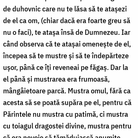
de duhovnic care nu te lăsa să te atașezi
de el ca om, (chiar dacă era foarte greu să
nu o faci), te atașa însă de Dumnezeu. Iar
când observa că te atașai omenește de el,
începea să te mustre și să te îndepărteze
ușor, până ce îți reveneai pe făgaș. Dar la
el până și mustrarea era frumoasă,
mângâietoare parcă. Mustra omul, fără ca
acesta să se poată supăra pe el, pentru că
Părintele nu mustra cu patimă, ci mustra
cu toiagul dragostei divine, mustra pentru
că era nevoie să tămăduiască anumite