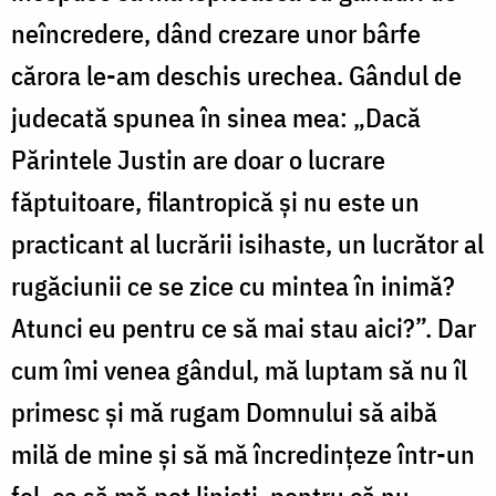
neîncredere, dând crezare unor bârfe
cărora le-am deschis urechea. Gândul de
judecată spunea în sinea mea: „Dacă
Părintele Justin are doar o lucrare
făptuitoare, filantropică și nu este un
practicant al lucrării isihaste, un lucrător al
rugăciunii ce se zice cu mintea în inimă?
Atunci eu pentru ce să mai stau aici?”. Dar
cum îmi venea gândul, mă luptam să nu îl
primesc și mă rugam Domnului să aibă
milă de mine și să mă încredințeze într-un
fel, ca să mă pot liniști, pentru că nu