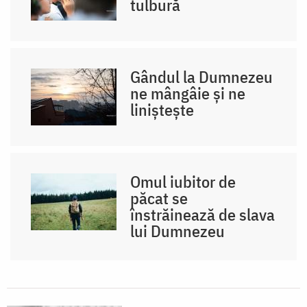
tulbură
Gândul la Dumnezeu
ne mângâie și ne
liniștește
Omul iubitor de
păcat se
înstrăinează de slava
lui Dumnezeu