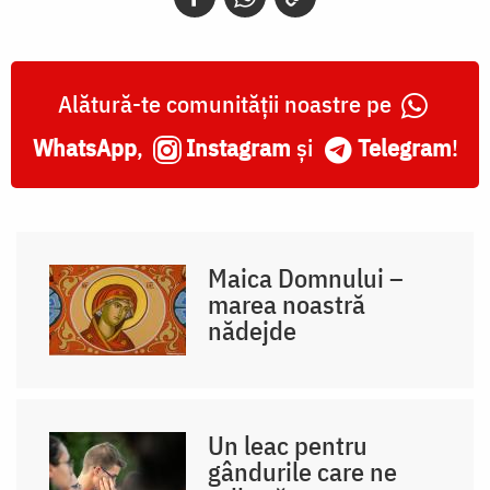
Alătură-te comunității noastre pe
WhatsApp
,
Instagram
și
Telegram
!
Maica Domnului –
marea noastră
nădejde
Un leac pentru
gândurile care ne