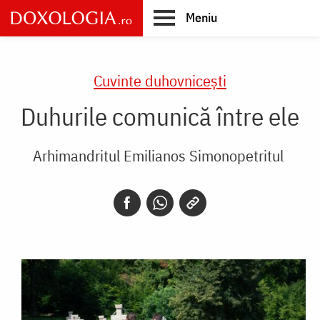
Skip
Meniu
to
main
Main
content
navigation
Cuvinte duhovnicești
Duhurile comunică între ele
Arhimandritul Emilianos Simonopetritul