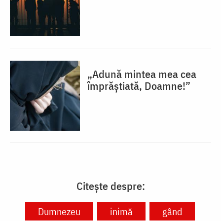
„Adună mintea mea cea
împrăștiată, Doamne!”
Citește despre:
Dumnezeu
inimă
gând