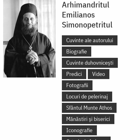
Arhimandritul
Emilianos
Simonopetritul
Cuvinte ale autorului
Biografie
Cuvinte duhovnicești
Predici
Video
Fotografii
Locuri de pelerinaj
Sfântul Munte Athos
Mănăstiri și biserici
Iconografie