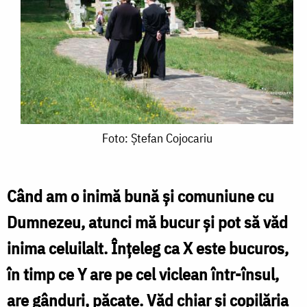
Foto:
Foto: Ștefan Cojocariu
Ștefan
Cojocariu
Când am o inimă bună și comuniune cu
Dumnezeu, atunci mă bucur și pot să văd
inima celuilalt. Înțeleg ca X este bucuros,
în timp ce Y are pe cel viclean într-însul,
are gânduri, păcate. Văd chiar și copilăria