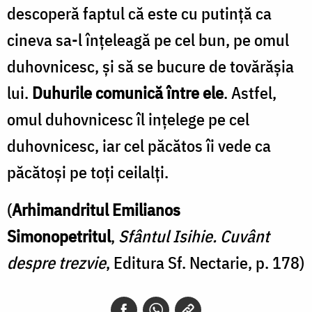
descoperă faptul că este cu putință ca
cineva sa-l înțeleagă pe cel bun, pe omul
duhovnicesc, și să se bucure de tovărășia
lui.
Duhurile comunică între ele
. Astfel,
omul duhovnicesc îl ințelege pe cel
duhovnicesc, iar cel păcătos îi vede ca
păcătoși pe toți ceilalți.
(
Arhimandritul Emilianos
Simonopetritul
,
Sfântul Isihie. Cuvânt
despre trezvie
, Editura Sf. Nectarie, p. 178)