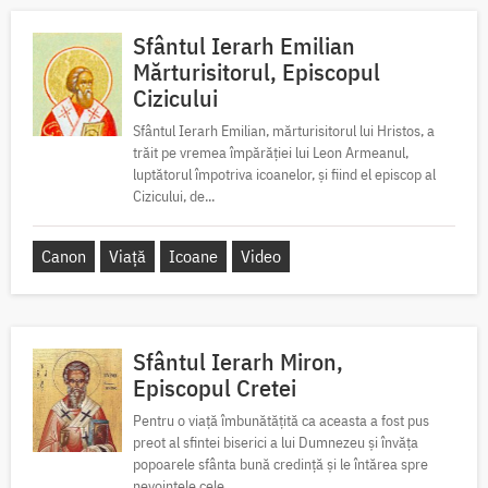
Sfântul Ierarh Emilian
Mărturisitorul, Episcopul
Cizicului
Sfântul Ierarh Emilian, mărturisitorul lui Hristos, a
trăit pe vremea împărăției lui Leon Armeanul,
luptătorul împotriva icoanelor, și fiind el episcop al
Cizicului, de...
Canon
Viață
Icoane
Video
Sfântul Ierarh Miron,
Episcopul Cretei
Pentru o viață îmbunătățită ca aceasta a fost pus
preot al sfintei biserici a lui Dumnezeu și învăța
popoarele sfânta bună credință și le întărea spre
nevoințele cele...