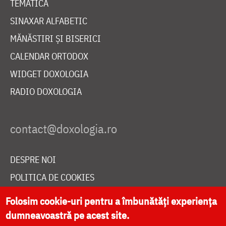
TEMATICĂ
SINAXAR ALFABETIC
MĂNĂSTIRI ȘI BISERICI
CALENDAR ORTODOX
WIDGET DOXOLOGIA
RADIO DOXOLOGIA
DESPRE NOI
POLITICA DE COOKIES
DONEAZĂ ONLINE PENTRU CATEDRALA NAȚIONALĂ
Folosim cookie-uri pentru a îmbunătăți experiența
dumneavoastră pe acest site.