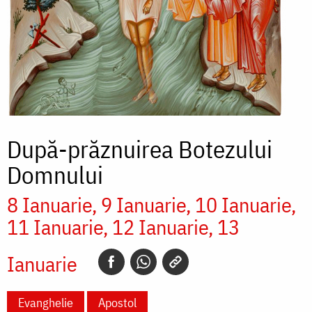
După-prăznuirea Botezului
Domnului
8 Ianuarie
9 Ianuarie
10 Ianuarie
11 Ianuarie
12 Ianuarie
13
Ianuarie
Evanghelie
Apostol