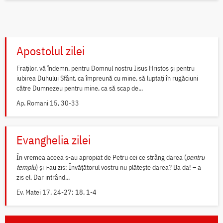
Apostolul zilei
Fraților, vă îndemn, pentru Domnul nostru Iisus Hristos și pentru
iubirea Duhului Sfânt, ca împreună cu mine, să luptați în rugăciuni
către Dumnezeu pentru mine, ca să scap de...
Ap. Romani 15, 30-33
Evanghelia zilei
În vremea aceea s-au apropiat de Petru cei ce strâng darea (
pentru
templu
) și i-au zis: Învățătorul vostru nu plătește darea? Ba da! – a
zis el. Dar intrând...
Ev. Matei 17, 24-27; 18, 1-4