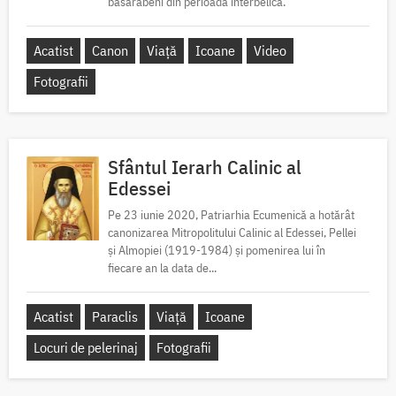
basarabeni din perioada interbelică.
Acatist
Canon
Viață
Icoane
Video
Fotografii
Sfântul Ierarh Calinic al
Edessei
Pe 23 iunie 2020, Patriarhia Ecumenică a hotărât
canonizarea Mitropolitului Calinic al Edessei, Pellei
și Almopiei (1919-1984) și pomenirea lui în
fiecare an la data de...
Acatist
Paraclis
Viață
Icoane
Locuri de pelerinaj
Fotografii