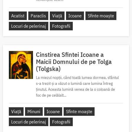
Acatist
Paraclis
Viață
Icoane
Sfinte moaște
Locuri de pelerinaj
Fotografii
Cinstirea Sfintei Icoane a
Maicii Domnului de pe Tolga
(Tolgska)
La miezul nopții, când toată lumea dormea, sfântul
s-a trezit și a văzut o lumină care lumina întreg
ținutul. Aceasta lumină venea de la o coloană de
foc de pe celălalt...
Viață
Minuni
Icoane
Sfinte moaște
Locuri de pelerinaj
Fotografii