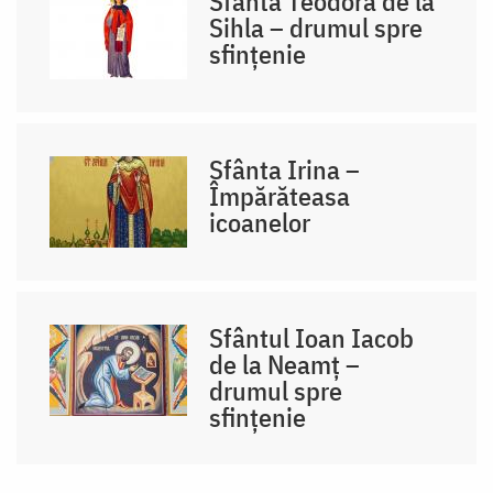
Sfânta Teodora de la
Sihla – drumul spre
sfințenie
Sfânta Irina –
Împărăteasa
icoanelor
Sfântul Ioan Iacob
de la Neamț –
drumul spre
sfințenie