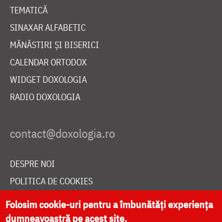
TEMATICĂ
SINAXAR ALFABETIC
MĂNĂSTIRI ȘI BISERICI
CALENDAR ORTODOX
WIDGET DOXOLOGIA
RADIO DOXOLOGIA
DESPRE NOI
POLITICA DE COOKIES
DONEAZĂ ONLINE PENTRU CATEDRALA NAȚIONALĂ
Folosim cookie-uri pentru a îmbunătăți experiența
dumneavoastră pe acest site.