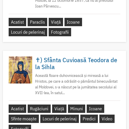
Muscel, la 12 octombrie 1657, ca fiu al preotului
Ioan Pârvescu...
Acatist
Paraclis
Viață
Icoane
Locuri de pelerinaj
Fotografii
✝) Sfânta Cuvioasă Teodora de
la Sihla
Această floare duhovnicească și mireasă a lui
Hristos, pe care a odrăslit-o pământul binecuvântat
al Moldovei, s-a născut pe la jumătatea secolului al
XVII-lea, în satul...
Acatist
Rugăciuni
Viață
Minuni
Icoane
Sfinte moaște
Locuri de pelerinaj
Predici
Video
Fotografii