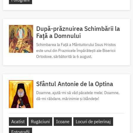
După-prăznuirea Schimbării la
Față a Domnului
Schimbarea la Față a Mântuitorului Iisus Hristos
este unul din Praznicele împărătești ale Bisericii
Ortodoxe, sărbătorită la 6 august.
Sfântul Antonie de la Optina
Doamne, ajută-mi să văd păcatele mele; Doamne,
dă-mi răbdare, mărinimie şi blândeţe!
Acatist
Rugăciuni
Icoane
Locuri de pelerinaj
Fotografii