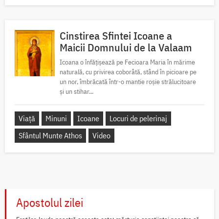
Cinstirea Sfintei Icoane a
Maicii Domnului de la Valaam
Icoana o înfățișează pe Fecioara Maria în mărime
naturală, cu privirea coborâtă, stând în picioare pe
un nor, îmbrăcată într-o mantie roșie strălucitoare
și un stihar...
Viață
Minuni
Icoane
Locuri de pelerinaj
Sfântul Munte Athos
Video
Apostolul zilei