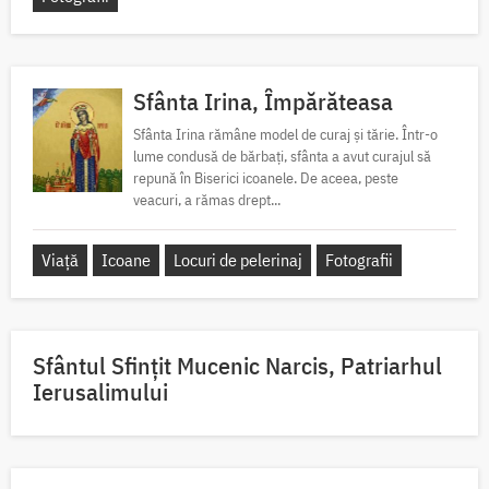
Sfânta Irina, Împărăteasa
Sfânta Irina rămâne model de curaj și tărie. Într-o
lume condusă de bărbați, sfânta a avut curajul să
repună în Biserici icoanele. De aceea, peste
veacuri, a rămas drept...
Viață
Icoane
Locuri de pelerinaj
Fotografii
Sfântul Sfinţit Mucenic Narcis, Patriarhul
Ierusalimului