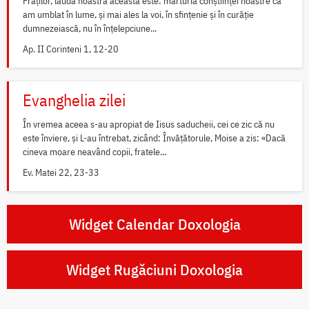
Fraților, lauda noastră aceasta este: mărturia conștiinței noastre că
am umblat în lume, și mai ales la voi, în sfințenie și în curăție
dumnezeiască, nu în înțelepciune...
Ap. II Corinteni 1, 12-20
Evanghelia zilei
În vremea aceea s-au apropiat de Iisus saducheii, cei ce zic că nu
este înviere, și L-au întrebat, zicând: Învățătorule, Moise a zis: «Dacă
cineva moare neavând copii, fratele...
Ev. Matei 22, 23-33
Widget Calendar Doxologia
Widget Rugăciuni Doxologia