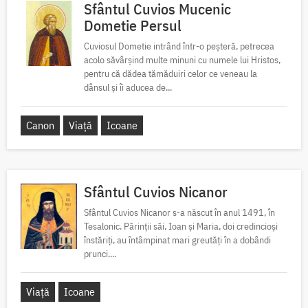
Sfântul Cuvios Mucenic
Dometie Persul
Cuviosul Dometie intrând într-o peșteră, petrecea
acolo săvârșind multe minuni cu numele lui Hristos,
pentru că dădea tămăduiri celor ce veneau la
dânsul și îi aducea de...
Canon
Viață
Icoane
Sfântul Cuvios Nicanor
Sfântul Cuvios Nicanor s-a născut în anul 1491, în
Tesalonic. Părinții săi, Ioan și Maria, doi credincioși
înstăriți, au întâmpinat mari greutăți în a dobândi
prunci....
Viață
Icoane