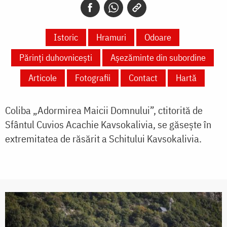
Istoric
Hramuri
Odoare
Părinți duhovnicești
Așezăminte din subordine
Articole
Fotografii
Contact
Hartă
Coliba „Adormirea Maicii Domnului”, ctitorită de
Sfântul Cuvios Acachie Kavsokalivia, se găsește în
extremitatea de răsărit a Schitului Kavsokalivia.