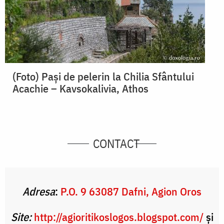
(Foto) Paşi de pelerin la Chilia Sfântului
Acachie – Kavsokalivia, Athos
CONTACT
Adresa
:
P.O. 9 63087 Dafni, Agion Oros
Site:
http://agioritikoslogos.blogspot.com/
și