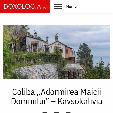
Skip
Meniu
to
main
Main
content
navigation
Coliba „Adormirea Maicii
Domnului” – Kavsokalivia