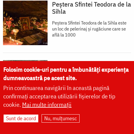
Peștera Sfintei Teodora de la
Sihla
Peștera Sfintei Teodora de la Sihla este
un loc de pelerinaj și rugăciune care se
află la 1000
„Tebaida” Athosului
Folosim cookie-uri pentru a îmbunătăți experiența
dumneavoastră pe acest site.
Unul dintre cele mai impresionante
ansambluri de clădiri pe care le poate
Prin continuarea navigării în această pagină
zări pelerinul ce
confirmați acceptarea utilizării fișierelor de tip
cookie.
Mai multe informații
Sunt de acord
Nu, mulțumesc